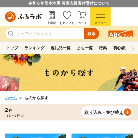
令和８年熊本地震 災害支援寄付受付について
上限額
お気に入り
カート
メニュー
検索
トップ
ランキング
返礼品一覧
まち一覧
特集
初心者ガイド
ホーム
ものから探す
2
件
絞り込み・並び替え
（1～2件目）