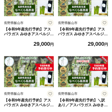
長野県飯山市
長野県飯山市
【令和9年産先行予約】アス
【令和9年産先行予約】アス
パラガス みゆきアスペルジュ
パラガス みゆきアスペルジュ
Mサイズ 2kg入り(60〜72本)
Lサイズ 2kg入り(44〜52本)
29,000
29,000
《出荷時期：2027年5月中旬
《出荷時期：2027年5月中旬
円
円
頃〜》株式会社ForestDoor
頃〜》株式会社ForestDoor
｜長野県 飯山市 信州 新鮮 直
｜長野県 飯山市 信州 新鮮 直
送 独自栽培 甘さ 高級 ギフト
送 独自栽培 甘さ 高級 ギフト
(Ce-007)
(Ce-008)
長野県飯山市
長野県飯山市
【令和9年産先行予約】アス
【令和9年産先行予約】＼訳
パラガス みゆきアスペルジュ
あり／アスパラガス みゆきア
2Lサイズ 2kg入り(32〜36本)
スペルジュ サイズ混合 1kg入