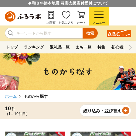
令和８年熊本地震 災害支援寄付受付について
上限額
お気に入り
カート
メニュー
検索
トップ
ランキング
返礼品一覧
まち一覧
特集
初心者ガイド
ホーム
ものから探す
10
件
絞り込み・並び替え
（1～10件目）