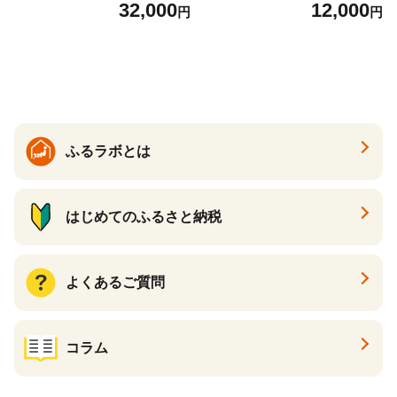
32,000
12,000
《出荷時期：2027年5月中旬
り(22〜30本)《出荷時期：20
円
円
頃〜》株式会社ForestDoor
27年5月中旬頃〜》株式会社F
｜長野県 飯山市 信州 新鮮 直
orestDoor｜長野県 飯山市 信
送 独自栽培 甘さ 高級 ギフト
州 新鮮 直送 独自栽培 甘さ
(Ce-009)
高級 ギフト (Ce-010)
ふるラボとは
はじめてのふるさと納税
よくあるご質問
コラム