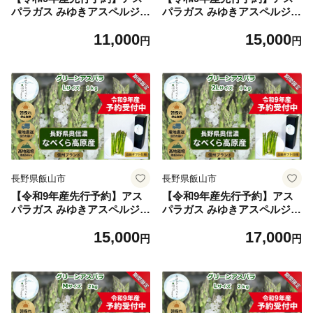
パラガス みゆきアスペルジュ
パラガス みゆきアスペルジュ
2Lサイズ 500g入り(8〜9本)
Mサイズ 1kg入り(30〜36本)
11,000
15,000
《出荷時期：2027年5月中旬
《出荷時期：2027年5月中旬
円
円
頃〜》株式会社ForestDoor
頃〜》株式会社ForestDoor
｜長野県 飯山市 信州 新鮮 直
｜長野県 飯山市 信州 新鮮 直
送 独自栽培 甘さ 高級 ギフト
送 独自栽培 甘さ 高級 ギフト
(Ce-003)
(Ce-004)
長野県飯山市
長野県飯山市
【令和9年産先行予約】アス
【令和9年産先行予約】アス
パラガス みゆきアスペルジュ
パラガス みゆきアスペルジュ
Lサイズ 1kg入り(22〜26本)
2Lサイズ 1kg入り(16〜18本)
15,000
17,000
《出荷時期：2027年5月中旬
《出荷時期：2027年5月中旬
円
円
頃〜》株式会社ForestDoor
頃〜》株式会社ForestDoor
｜長野県 飯山市 信州 新鮮 直
｜長野県 飯山市 信州 新鮮 直
送 独自栽培 甘さ 高級 ギフト
送 独自栽培 甘さ 高級 ギフト
(Ce-005)
(Ce-006)