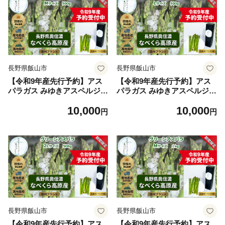
長野県飯山市
長野県飯山市
【令和9年産先行予約】アス
【令和9年産先行予約】アス
パラガス みゆきアスペルジュ
パラガス みゆきアスペルジュ
Mサイズ 500g入り(15〜18本)
Lサイズ 500g入り(11〜13本)
10,000
10,000
《出荷時期：2027年5月中
《出荷時期：2027年5月中旬
円
円
旬〜》株式会社ForestDoor
頃〜》株式会社ForestDoor
｜長野県 飯山市 信州 新鮮 直
｜長野県 飯山市 信州 新鮮 直
送 独自栽培 甘さ 高級 ギフト
送 独自栽培 甘さ 高級 ギフト
(Ce-001)
(Ce-002)
長野県飯山市
長野県飯山市
【令和9年産先行予約】アス
【令和9年産先行予約】アス