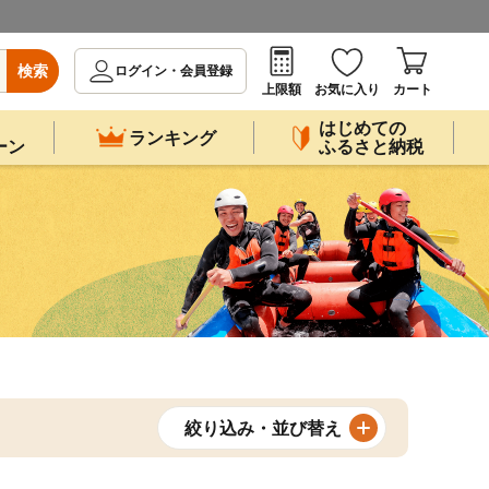
検索
ログイン・会員登録
上限額
お気に入り
カート
はじめての
ランキング
ーン
ふるさと納税
絞り込み・並び替え