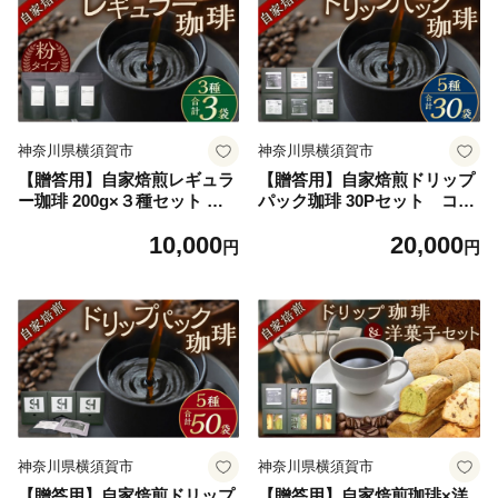
神奈川県横須賀市
神奈川県横須賀市
【贈答用】自家焙煎レギュラ
【贈答用】自家焙煎ドリップ
ー珈琲 200g×３種セット コ
パック珈琲 30Pセット コー
ーヒー 焙煎 こーひー 粉 ギフ
ヒー 焙煎 珈琲 こーひー 自家
10,000
20,000
ト 自家焙煎 グアテマラ ブラ
焙煎 オリジナル【スペース・
円
円
ジル エチオピア 飲み比べ 本
ほっと】 [AKFD002]
格 神奈川 横須賀【スペー
ス・ほっと】 [AKFD001]
神奈川県横須賀市
神奈川県横須賀市
【贈答用】自家焙煎ドリップ
【贈答用】自家焙煎珈琲×洋