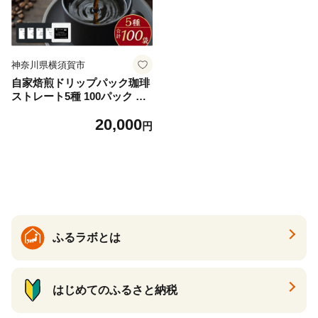
神奈川県横須賀市
自家焙煎ドリップパック珈琲
ストレート5種 100パック コ
ーヒー 焙煎 珈琲 こーひー 自
20,000
家焙煎 オリジナル【スペー
円
ス・ほっと】 [AKFD007-3]
ふるラボとは
はじめてのふるさと納税