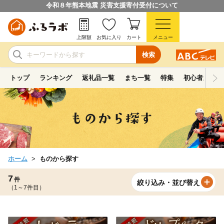
令和８年熊本地震 災害支援寄付受付について
上限額
お気に入り
カート
メニュー
検索
トップ
ランキング
返礼品一覧
まち一覧
特集
初心者ガイド
ホーム
ものから探す
7
件
絞り込み・並び替え
（1～7件目）