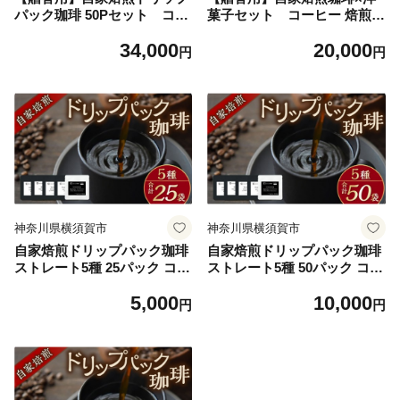
パック珈琲 50Pセット コー
菓子セット コーヒー 焙煎
ヒー 焙煎 珈琲 こーひー 自家
【スペース・ほっと】 [AKF
34,000
20,000
焙煎 オリジナル【スペース・
D004]
円
円
ほっと】 [AKFD003]
神奈川県横須賀市
神奈川県横須賀市
自家焙煎ドリップパック珈琲
自家焙煎ドリップパック珈琲
ストレート5種 25パック コー
ストレート5種 50パック コー
ヒー 焙煎 珈琲 こーひー 自家
ヒー 焙煎 珈琲 こーひー 自家
5,000
10,000
焙煎 オリジナル【スペース・
焙煎 オリジナル【スペース・
円
円
ほっと】 [AKFD007-1]
ほっと】 [AKFD007-2]