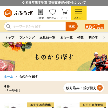
令和８年熊本地震 災害支援寄付受付について
上限額
お気に入り
カート
メニュー
検索
トップ
ランキング
返礼品一覧
まち一覧
特集
初心者ガイド
ホーム
ものから探す
4
件
絞り込み・並び替え
（1～4件目）