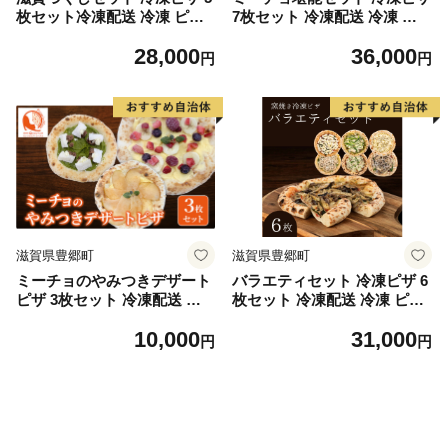
枚セット冷凍配送 冷凍 ピザ
7枚セット 冷凍配送 冷凍 ピ
窯焼き 滋賀 朝食 朝ごはん ラ
ザ 窯焼き 滋賀 朝食 朝ごはん
28,000
36,000
ンチ 昼ごはん 軽食 惣菜 ピザ
ランチ 昼ごはん 軽食 惣菜 ピ
円
円
食べ比べ ピザセット グルメ
ザ食べ比べ ピザセット グル
メ
滋賀県豊郷町
滋賀県豊郷町
ミーチョのやみつきデザート
バラエティセット 冷凍ピザ 6
ピザ 3枚セット 冷凍配送 冷
枚セット 冷凍配送 冷凍 ピザ
凍 ピザ 冷凍ピザ クリスマス
窯焼き 滋賀 朝食 朝ごはん ラ
10,000
31,000
イベント お祝い セット デザ
ンチ 昼ごはん 軽食 惣菜 ピザ
円
円
ート
食べ比べ ピザセット グルメ