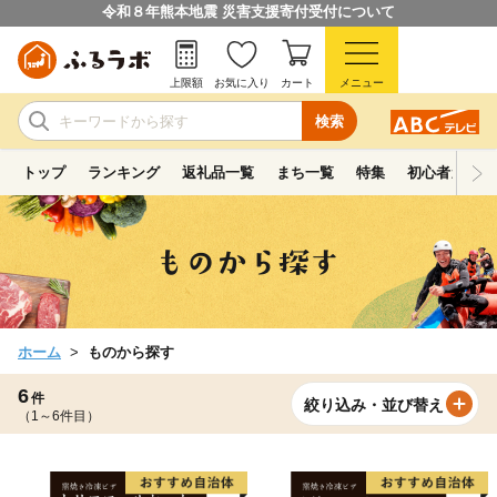
令和８年熊本地震 災害支援寄付受付について
上限額
お気に入り
カート
メニュー
検索
トップ
ランキング
返礼品一覧
まち一覧
特集
初心者ガイド
ホーム
ものから探す
6
件
絞り込み・並び替え
（1～6件目）