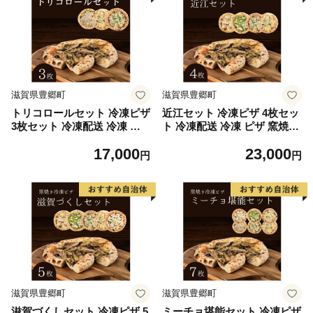
滋賀県豊郷町
滋賀県豊郷町
トリコロールセット 冷凍ピザ
近江セット 冷凍ピザ 4枚セッ
3枚セット 冷凍配送 冷凍 ピ
ト 冷凍配送 冷凍 ピザ 窯焼き
ザ 窯焼き 滋賀 朝食 朝ごはん
滋賀 朝食 朝ごはん ランチ 昼
17,000
23,000
ランチ 昼ごはん 軽食 惣菜 ピ
ごはん 軽食 惣菜 ピザ食べ比
円
円
ザ食べ比べ ピザセット グル
べ ピザセット グルメ 洋食
メ
滋賀県豊郷町
滋賀県豊郷町
滋賀づくしセット 冷凍ピザ 5
ミーチョ堪能セット 冷凍ピザ