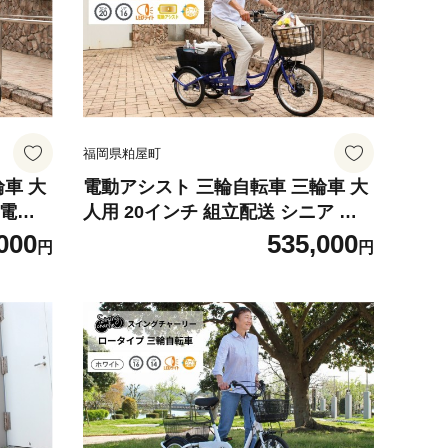
福岡県粕屋町
車 大
電動アシスト 三輪自転車 三輪車 大
 電動
人用 20インチ 組立配送 シニア 高
院 買い
齢者 電動自転車 3輪 安定 カゴ付き
000
535,000
円
円
 プレゼ
通院 買い物 免許返納 ギフト 免許返
イーパ
納 プレゼント 人気 安心 安全 ミム
ゴ イーパートン BEPN20SB 福岡県
粕屋町 CC006