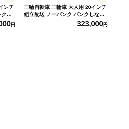
0インチ
三輪自転車 三輪車 大人用 20インチ
ンクレ
組立配送 ノーパンク パンクしない
ア カゴ
パンクレス パンクしない 高齢者 シ
000
323,000
円
円
免許返納
ニア カゴ付き 3輪 安定 通院 買い物
 安全
免許返納 ギフト プレゼント 人気 安
TRE2
心 安全 ミムゴ アクティブプラス M
G-TRE20APNL 福岡県 粕屋町 CC0
14