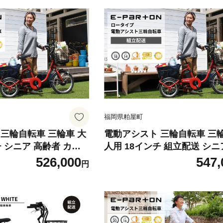
福岡県粕屋町
三輪自転車 三輪車 大
電動アシスト 三輪自転車 三輪
チ シニア 高齢者 カゴ
人用 18インチ 組立配送 シニ
齢者 カゴ付き 3輪 ロータイプ 低床
526,000
547,
円
物 免許返納 ギフト プ
サドル 安定 通院 買い物 ギフ
 安心 安全 ミムゴ イ
許返納 プレゼント 人気 安心
福岡県 粕屋町
ミムゴ イーパートン BEPN18 福
県 粕屋町 CC002