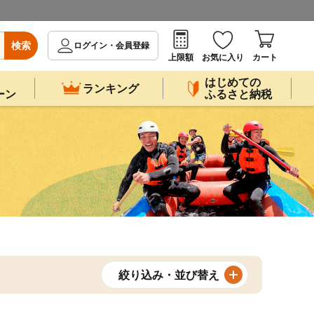
検索
ログイン・会員登録
上限額
お気に入り
カート
はじめての
ランキング
ーン
ふるさと納税
絞り込み・並び替え