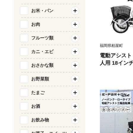
お米・パン
お肉
フルーツ類
福岡県粕屋町
カニ・エビ
電動アシスト 
人用 18イン
おさかな類
齢者 カゴ付き 3輪 ロータ
サドル 安定 
お野菜類
許返納 プレゼ
ミムゴ イーパー
たまご
福岡県 粕屋町 
お酒
お飲み物