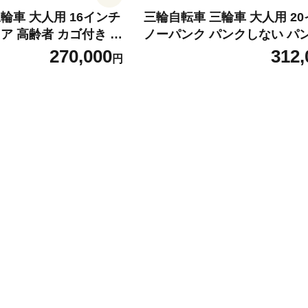
輪車 大人用 16インチ
三輪自転車 三輪車 大人用 2
ア 高齢者 カゴ付き 3
ノーパンク パンクしない パ
ス パンクしない 高齢者 シニ
270,000
312,
円
納 ギフト 免許返納 プ
付き 3輪 安定 通院 買い物 
 安心 安全 ミムゴ ス
ギフト プレゼント 人気 安心
 MG-TRE16L 福
ミムゴ アクティブプラス MG-
C010
0APNL 福岡県 粕屋町 CC013