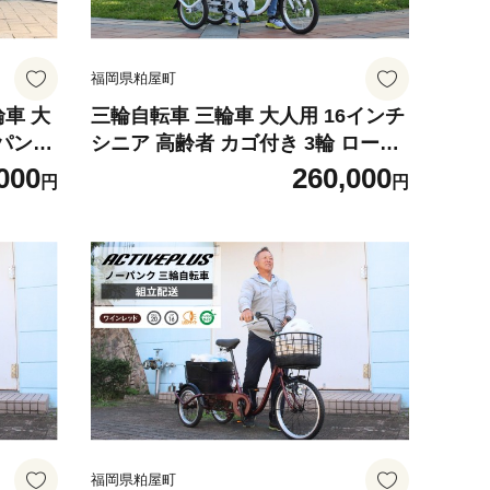
福岡県粕屋町
車 大
三輪自転車 三輪車 大人用 16インチ
ーパンク
シニア 高齢者 カゴ付き 3輪 ロータ
ア 高
イプ 低床サドル 安定 通院 買い物
000
260,000
円
円
免許返納 ギフト 免許返納 プレゼン
ト プ
ト 人気 安心 安全 ミムゴ スイング
ゴ イ
チャーリー MG-TRE16L 福岡県 粕
屋町 CC009
福岡県粕屋町