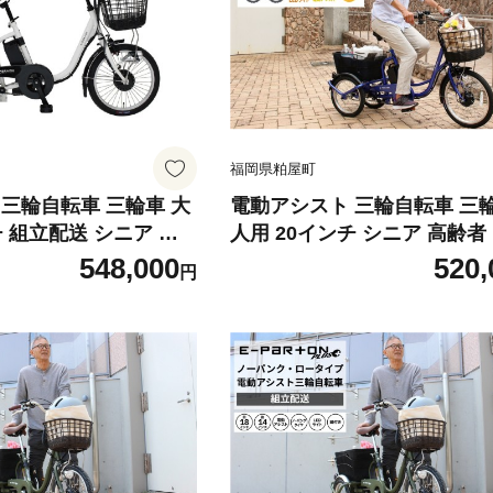
福岡県粕屋町
三輪自転車 三輪車 大
電動アシスト 三輪自転車 三輪
チ 組立配送 シニア 高
人用 20インチ シニア 高齢者
イプ 低床
自転車 3輪 安定 カゴ付き 通
548,000
520,
円
通院 買い物 ギフト 免
物 免許返納 ギフト 免許返納
ント 人気 安心 安全
ント 人気 安心 安全 ミムゴ 
トン BEPN18-WH
ートン BEPN20SB 福岡県 粕屋町 C
CC004
C005