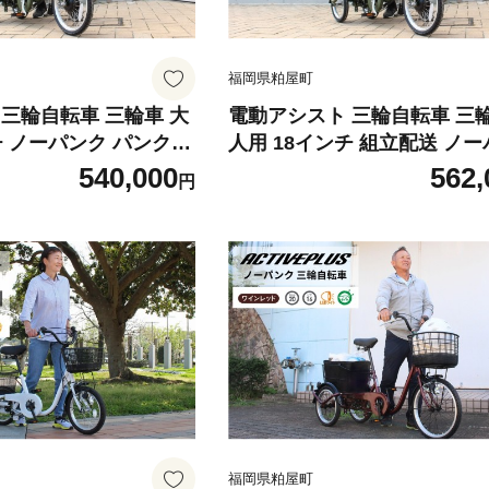
福岡県粕屋町
三輪自転車 三輪車 大
電動アシスト 三輪自転車 三輪
チ ノーパンク パンクレ
人用 18インチ 組立配送 ノ
い シニア 高齢者 カゴ
パンクレス パンクしない シニ
540,000
562,
円
齢者 カゴ付き 3輪 ロータイプ 低床
物 ギフト 免許返納 プ
サドル 安定 通院 買い物 ギフ
 安心 安全 ミムゴ イ
レゼント 人気 安心 安全 ミム
PN 福岡
ーパートンプラス BEPN18PN 福岡
007
県 粕屋町 CC008
福岡県粕屋町