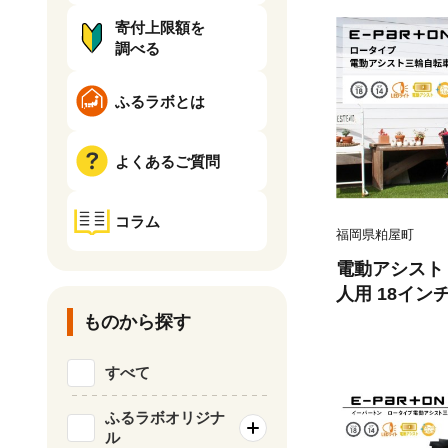
寄付上限額を
調べる
ふるラボとは
よくあるご質問
コラム
福岡県粕屋町
電動アシスト 
人用 18イン
付き 3輪 ロータイプ 低床サドル 安
ものから探す
定 通院 買い
レゼント 人気
すべて
ーパートン BEPN18 
CC001
ふるラボオリジナ
ル