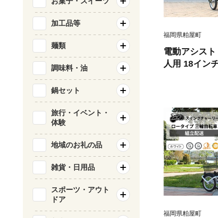
お菓子・スイーツ
加工品等
福岡県粕屋町
麺類
電動アシスト 
人用 18イン
調味料・油
ス パンクしな
付き 3輪 ロータイプ 低床サドル 安
鍋セット
定 通院 買い
レゼント 人気
旅行・イベント・
体験
ーパートンプラス BEPN18
県 粕屋町 CC
地域のお礼の品
雑貨・日用品
スポーツ・アウト
ドア
福岡県粕屋町