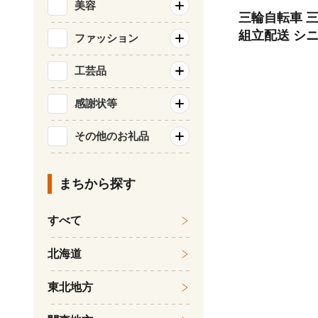
美容
三輪自転車 三
組立配送 シニ
ファッション
輪 ロータイプ 低床サドル 安定 通院
買い物 免許返
工芸品
レゼント 人気
感謝状等
イングチャーリー
岡県 粕屋町 C
その他のお礼品
まちから探す
すべて
北海道
東北地方