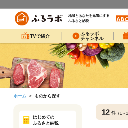
地域とあなたを元気にする
ふるさと納税
ふるラボ
TVで紹介
チャンネル
ホーム
ものから探す
12
件
（1～
はじめての
ふるさと納税