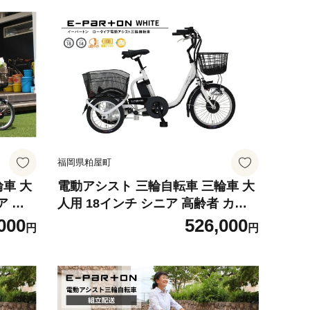
福岡県粕屋町
車 大
電動アシスト 三輪自転車 三輪車 大
ア 高
人用 18インチ シニア 高齢者 カゴ
付き 3輪 ロータイプ 低床サドル 安
000
526,000
円
円
ト 免
定 通院 買い物 免許返納 ギフト プ
 安全
レゼント 人気 安心 安全 ミムゴ イ
岡
ーパートン BEPN18-WH 福岡県 粕
屋町 CC003