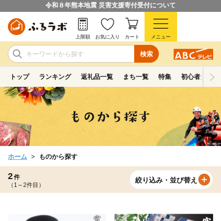
令和８年熊本地震 災害支援寄付受付について
上限額
お気に入り
カート
メニュー
検索
トップ
ランキング
返礼品一覧
まち一覧
特集
初心者ガイド
ホーム
ものから探す
2
件
絞り込み・並び替え
（1～2件目）