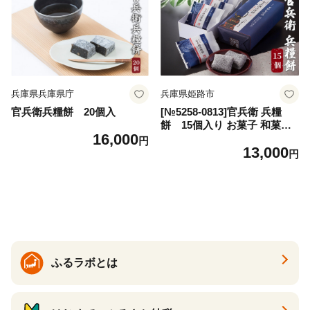
兵庫県兵庫県庁
兵庫県姫路市
官兵衛兵糧餅 20個入
[№5258-0813]官兵衛 兵糧
餅 15個入り お菓子 和菓子
16,000
和スイーツ おやつ お茶のお
円
13,000
供 ゆべし 香ばしい クルミの
円
風味 餅菓子
ふるラボとは