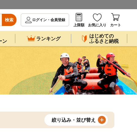
検索
ログイン・会員登録
上限額
お気に入り
カート
はじめての
ランキング
ーン
ふるさと納税
絞り込み・並び替え