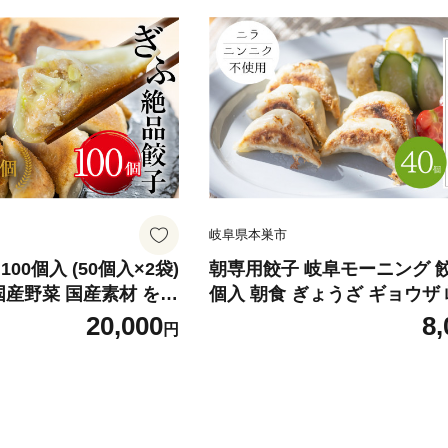
岐阜県本巣市
00個入 (50個入×2袋)
朝専用餃子 岐阜モーニング 餃
国産野菜 国産素材 を使
個入 朝食 ぎょうざ ギョウザ 岐阜県
 ギョウザ 豚 肉 玉ね
産 こだわり ヘルシー 高タン
20,000
8,
円
 ビールにあうおつまみ
カロリー ニンニク ニラ 不使
メ 惣菜 人気 おすす
子 ラーメン店 の サイドメニ
作所 [0318]
菜 人気 おすすめ 本巣市発 
子製作所