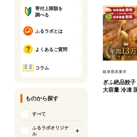
寄付上限額を
調べる
ふるラボとは
よくあるご質問
コラム
岐阜県本巣市
ぎふ絶品餃子 1
大容量 冷凍 
った ぎょうざ
ものから探す
ぎ 岐阜県産
お取り寄せグル
すべて
め 岐阜夢餃子製
ふるラボオリジナ
ル