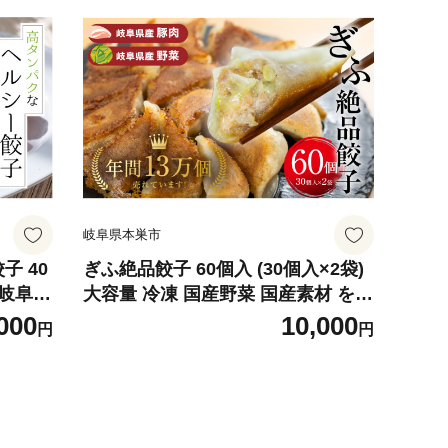
岐阜県本巣市
子 40
ぎふ絶品餃子 60個入 (30個入×2袋)
大容量 冷凍 国産野菜 国産素材 を使
パク 低
った ぎょうざ ギョウザ 豚 肉 玉ね
000
10,000
円
円
用 の餃
ぎ 岐阜県産 ビールにあうおつまみ
ュー 惣
お取り寄せグルメ 惣菜 人気 おすす
岐阜夢餃
め 岐阜夢餃子製作所 [0318]