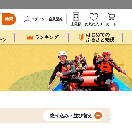
検索
ログイン・会員登録
上限額
お気に入り
カート
はじめての
ランキング
ーン
ふるさと納税
絞り込み・並び替え