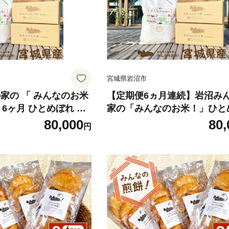
宮城県岩沼市
家の 「 みんなのお米
【定期便6ヵ月連続】岩沼み
便 6ヶ月 ひとめぼれ 精
家の「みんなのお米！」ひと
kg 合計 30kg
無洗米5kg×6ヶ月
80,000
80,
円