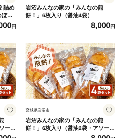
袋 詰め
岩沼みんなの家の「みんなの煎
めぼれ
餅！」6枚入り（醤油4袋）
い 海
000
8,000
円
円
七味せ
 おやつ
 せんべ
6枚入り
宮城県岩沼市
煎
岩沼みんなの家の「みんなの煎
アソート
餅！」6枚入り（醤油2袋・アソート
2袋）