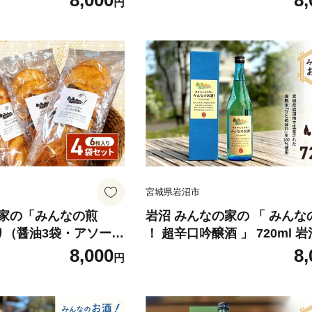
8,000
8,
円
宮城県岩沼市
家の「みんなの煎
岩沼 みんなの家の 「 みんな
り（醤油3袋・アソート
！ 超辛口吟醸酒 」 720ml 
ひとめぼれ 100％使用 日本酒
8,000
8,
円