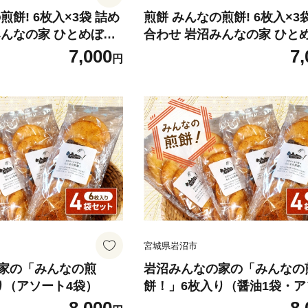
煎餅! 6枚入×3袋 詰め
煎餅 みんなの煎餅! 6枚入×3
みんなの家 ひとめぼれ
合わせ 岩沼みんなの家 ひと
包装 醤油せんべい 海
おせんべい 個包装 醤油せんべ
7,000
7,
円
い ザラメ煎餅 七味せ
苔せんべい 甘い ザラメ煎餅 
べ お菓子 菓子 おやつ
んべい 食べ比べ お菓子 菓子
プレゼント 贈答 せんべ
米菓 ギフト プレゼント 贈答
 宮城県 岩沼市 6枚入り
え 震災 宮城 宮城県 岩沼市 
アソート2袋）
（醤油2袋・アソート1袋）
宮城県岩沼市
家の「みんなの煎
岩沼みんなの家の「みんなの
り（アソート4袋）
餅！」6枚入り（醤油1袋・
3袋）