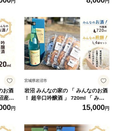
000
8,000
円
円
宮城県岩沼市
のお酒
岩沼 みんなの家の 「 みんなのお酒
岩沼産
！ 超辛口吟醸酒 」 720ml 「 みん
なの煎餅 ！ 」 4袋 セット 日本酒
000
15,000
円
円
お菓子