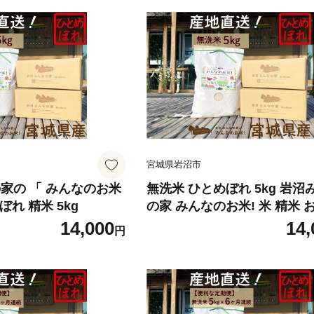
宮城県岩沼市
家の 「 みんなのお米
無洗米 ひとめぼれ 5kg 岩沼
ぼれ 精米 5kg
の家 みんなのお米! 米 精米 
米 単一原料米 ブランド米 東
14,000
14,
円
支援 こめ コメ おこめ ご飯 
5キロ 産地直送 送料無料 宮
宮城 宮城県 岩沼市