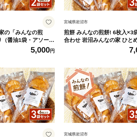
宮城県岩沼市
家の「みんなの煎
煎餅 みんなの煎餅! 6枚入×3
り（醤油1袋・アソート
合わせ 岩沼みんなの家 ひと
おせんべい 個包装 醤油せんべ
5,000
7,
円
苔せんべい 甘い ザラメ煎餅 
んべい 食べ比べ お菓子 菓子
米菓 ギフト プレゼント 贈答
え 震災 宮城 宮城県 岩沼市 
（醤油3袋）
宮城県岩沼市