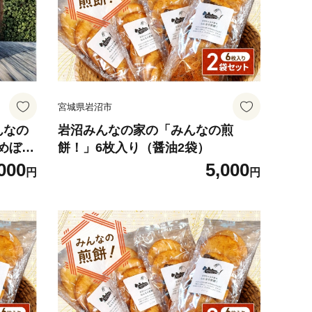
宮城県岩沼市
んなの
岩沼みんなの家の「みんなの煎
めぼれ
餅！」6枚入り（醤油2袋）
000
5,000
円
円