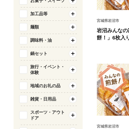
お菓子・スイーツ
加工品等
宮城県岩沼市
麺類
岩沼みんなの
餅！」6枚入
調味料・油
1袋）
鍋セット
旅行・イベント・
体験
地域のお礼の品
雑貨・日用品
スポーツ・アウト
ドア
宮城県岩沼市