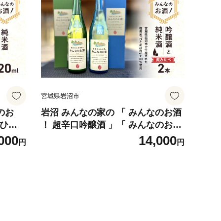
宮城県岩沼市
のお
岩沼 みんなの家の 「 みんなのお酒
 ひと
！ 超辛口吟醸酒 」「 みんなのお酒
！ 純米酒 」 飲み比べ 2本 セット
000
14,000
円
円
日本酒