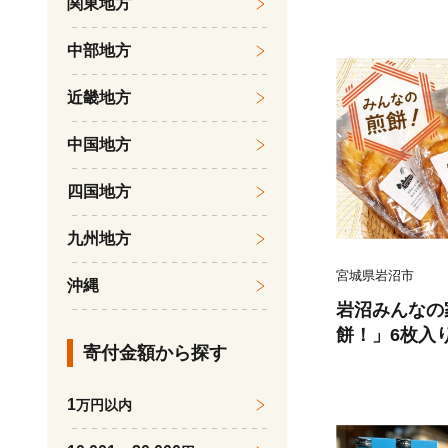
関東地方
中部地方
近畿地方
中国地方
四国地方
九州地方
宮城県岩沼市
沖縄
岩沼みんなの
餅！」6枚入
寄付金額から探す
1袋）
1
万円以内