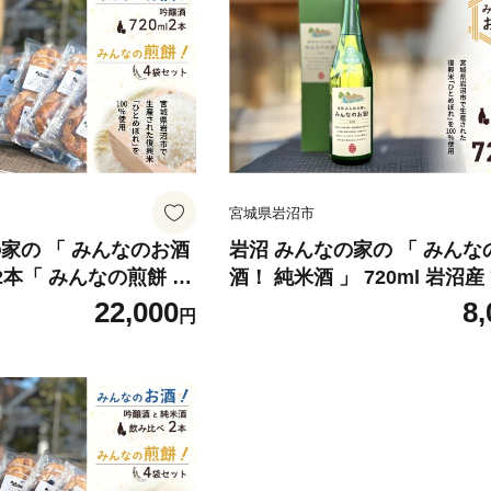
宮城県岩沼市
家の 「 みんなのお酒
岩沼 みんなの家の 「 みんな
 2本「 みんなの煎餅 ！
酒！ 純米酒 」 720ml 岩沼産
ト 日本酒 お菓子
めぼれ 100％使用 日本酒
22,000
8,
円