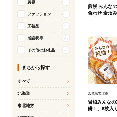
美容
煎餅 みんなの
合わせ 岩沼
ファッション
おせんべい 個
苔せんべい 甘
工芸品
んべい 食べ比
感謝状等
米菓 ギフト 
え 震災 宮城
その他のお礼品
（醤油1袋・
まちから探す
すべて
北海道
宮城県岩沼市
岩沼みんなの
東北地方
餅！」6枚入