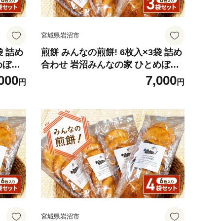
宮城県岩沼市
袋 詰め
煎餅 みんなの煎餅! 6枚入×3袋 詰め
めぼれ
合わせ 岩沼みんなの家 ひとめぼれ
い 海
おせんべい 個包装 醤油せんべい 海
000
7,000
円
円
七味せ
苔せんべい 甘い ザラメ煎餅 七味せ
 おやつ
んべい 食べ比べ お菓子 菓子 おやつ
 せんべ
米菓 ギフト プレゼント 贈答 せんべ
6枚入り
え 震災 宮城 宮城県 岩沼市 6枚入り
（アソート3袋）
宮城県岩沼市