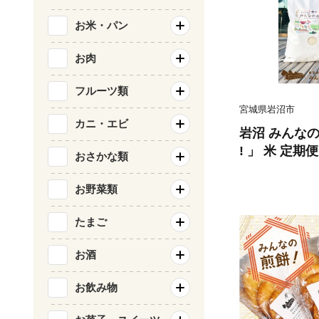
お米・パン
お肉
フルーツ類
宮城県岩沼市
カニ・エビ
岩沼 みんなの
! 」 米 定期
おさかな類
米 5
お野菜類
たまご
お酒
お飲み物