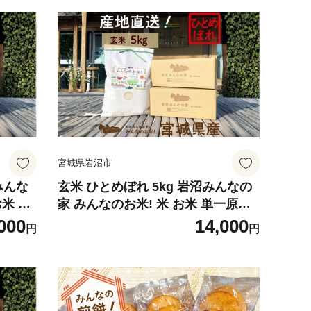
宮城県岩沼市
みんな
玄米 ひとめぼれ 5kg 岩沼みんなの
お米 白
家 みんなのお米! 米 お米 単一原料
北 震災
米 ブランド米 東北 震災 支援 こめ
000
14,000
円
円
ごはん
コメ おこめ ご飯 ごはん 5キロ 産地
城県産
直送 送料無料 宮城県産 宮城 宮城県
岩沼市