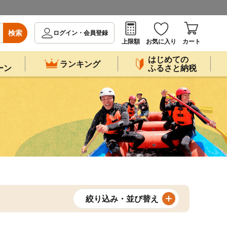
検索
ログイン・会員登録
上限額
お気に入り
カート
はじめての
ランキング
ーン
ふるさと納税
絞り込み・並び替え