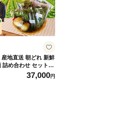
] 産地直送 朝どれ 新鮮
類 詰め合わせ セット
季節の野菜 春野菜 夏野
37,000
円
野菜 根菜 ネギ 白菜 ト
ほうれん草 キャベツ ブ
ス 太陽と水と土 自然
ぷり浴びた野菜 宮城