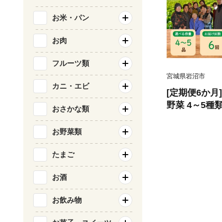
お米・パン
お肉
フルーツ類
宮城県岩沼市
カニ・エビ
[定期便6か月
野菜 4～5種
おさかな類
おまかせ 旬 
菜 秋野菜 冬
お野菜類
マト 玉ねぎ 
ロッコリー ナ
たまご
の恵みをたっ
お酒
県 岩沼産
お飲み物