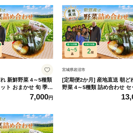
宮城県岩沼市
れ 新鮮野菜 4～5種類
[定期便2か月] 産地直送 朝ど
ット おまかせ 旬 季節
野菜 4～5種類 詰め合わせ 
 夏野菜 秋野菜 冬野菜
おまかせ 旬 季節の野菜 春野
7,000
13,
円
菜 トマト 玉ねぎ ほう
菜 秋野菜 冬野菜 根菜 ネギ 
ツ ブロッコリー ナス
マト 玉ねぎ ほうれん草 キャ
 自然の恵みをたっぷ
ロッコリー ナス 太陽と水と土
 宮城県 岩沼産
の恵みをたっぷり浴びた野菜
県 岩沼産