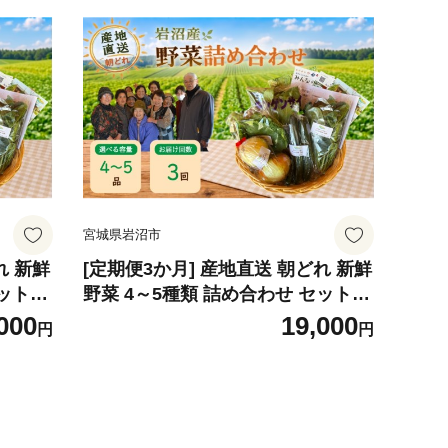
宮城県岩沼市
れ 新鮮
[定期便3か月] 産地直送 朝どれ 新鮮
セット
野菜 4～5種類 詰め合わせ セット
菜 夏野
おまかせ 旬 季節の野菜 春野菜 夏野
000
19,000
円
円
白菜 ト
菜 秋野菜 冬野菜 根菜 ネギ 白菜 ト
ベツ ブ
マト 玉ねぎ ほうれん草 キャベツ ブ
 自然
ロッコリー ナス 太陽と水と土 自然
 宮城
の恵みをたっぷり浴びた野菜 宮城
県 岩沼産