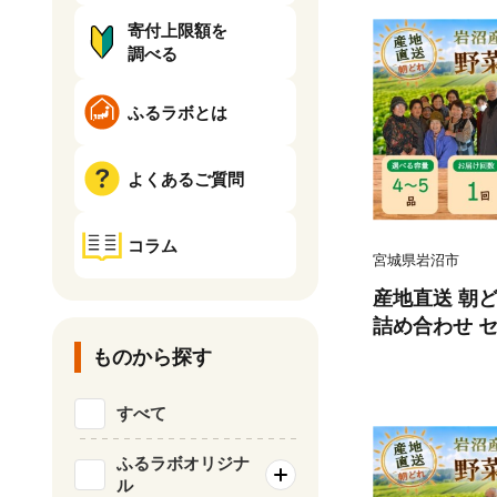
寄付上限額を
調べる
ふるラボとは
よくあるご質問
コラム
宮城県岩沼市
産地直送 朝ど
詰め合わせ セ
の野菜 春野菜
ものから探す
根菜 ネギ 白
れん草 キャベ
すべて
太陽と水と土
り浴びた野菜
ふるラボオリジナ
ル