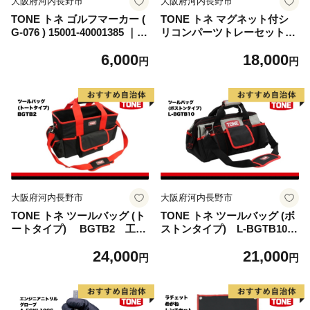
大阪府河内長野市
大阪府河内長野市
TONE トネ ゴルフマーカー (
TONE トネ マグネット付シ
G-076 ) 15001-40001385 ｜
リコンパーツトレーセット
工具 整備士 自動車 バイク DI
A-SMPT3S 工具 15001-40
6,000
18,000
Y メンテナンス
001305｜工具 整備士 自動車
円
円
バイク DIY メンテナンス
大阪府河内長野市
大阪府河内長野市
TONE トネ ツールバッグ (ト
TONE トネ ツールバッグ (ボ
ートタイプ) BGTB2 工
ストンタイプ) L-BGTB10
具 15001-40001306｜工具
工具 15001-40001310｜工具
24,000
21,000
整備士 自動車 バイク DIY メ
整備士 自動車 バイク DIY メ
円
円
ンテナンス
ンテナンス