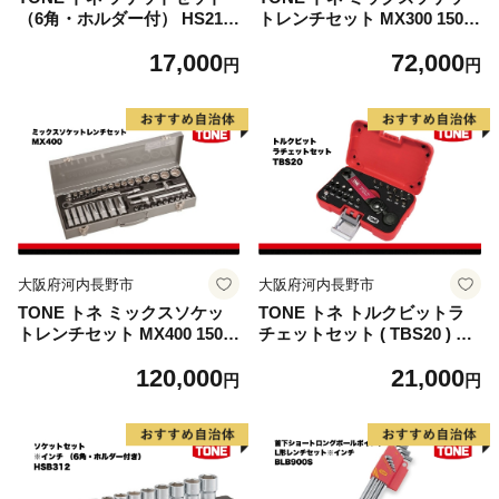
（6角・ホルダー付） HS212
トレンチセット MX300 1500
15001-40000576｜工具 整備
1-40000577｜工具 整備士 自
17,000
72,000
士 自動車 バイク DIY メンテ
動車 バイク DIY メンテナン
円
円
ナンス
ス
大阪府河内長野市
大阪府河内長野市
TONE トネ ミックスソケッ
TONE トネ トルクビットラ
トレンチセット MX400 1500
チェットセット ( TBS20 ) 15
1-40000579｜工具 整備士 自
001-40000585 ｜ 工具 整備士
120,000
21,000
動車 バイク DIY メンテナン
自動車 バイク DIY メンテナ
円
円
ス
ンス