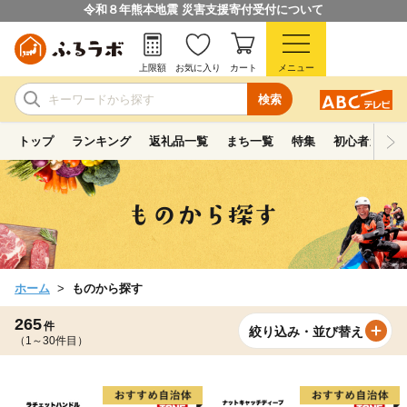
令和８年熊本地震 災害支援寄付受付について
上限額
お気に入り
カート
メニュー
検索
トップ
ランキング
返礼品一覧
まち一覧
特集
初心者ガイド
ホーム
ものから探す
265
件
絞り込み・並び替え
（1～30件目）