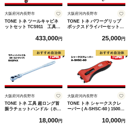
大阪府河内長野市
大阪府河内長野市
TONE トネ ツールキャビネ
TONE トネ パワーグリップ
ットセット TCS911 工具
ボックスドライバーセット
TONE トネ 15001-4000041
(ディープタイプ) (PGBD600
433,000
25,000
1｜工具 整備士 自動車 バイ
L )15001-40000437｜ 工具 整
円
円
ク DIY メンテナンス
備士 自動車 バイク DIY メン
テナンス
大阪府河内長野市
大阪府河内長野市
TONE トネ 工具 超ロング首
TONE トネ シャークスクレ
振ラチェットハンドル（ホー
ーパー ( A-SHSC-60 ) 15001-
ルドタイプ） RH2FHX ｜工
40001382 ｜ 工具 整備士 自
18,000
10,000
具 整備士 自動車 バイク DIY
動車 バイク DIY メンテナン
円
円
15001-30025240
ス