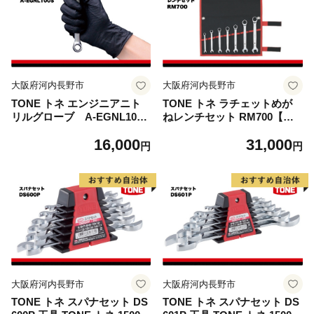
大阪府河内長野市
大阪府河内長野市
TONE トネ エンジニアニト
TONE トネ ラチェットめが
リルグローブ A-EGNL100S
ねレンチセット RM700【受
15001-40001314｜工具 整備
注後1～4ヶ月程度で発送予
16,000
31,000
士 自動車 バイク DIY メンテ
定】 15001-30025280 ｜ 工具
円
円
ナンス
整備士 自動車 バイク DIY メ
ンテナンス
大阪府河内長野市
大阪府河内長野市
TONE トネ スパナセット DS
TONE トネ スパナセット DS