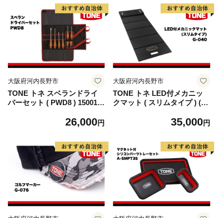
大阪府河内長野市
大阪府河内長野市
TONE トネ スベランドライ
TONE トネ LED付メカニッ
バーセット ( PWD8 ) 15001-4
クマット ( スリムタイプ ) ( G
0001383｜工具 整備士 自動車
-040 ) 15001-40001386 ｜ 工
26,000
35,000
バイク DIY メンテナンス
具 整備士 自動車 バイク DIY
円
円
メンテナンス