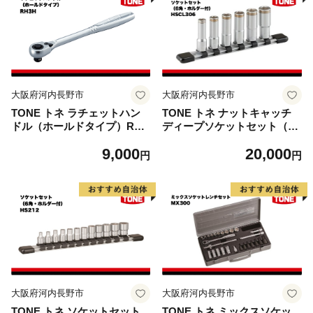
大阪府河内長野市
大阪府河内長野市
TONE トネ ラチェットハン
TONE トネ ナットキャッチ
ドル（ホールドタイプ）RH3
ディープソケットセット（6
H 工具 TONE トネ 1500
角・ホルダー付） HSCL306
9,000
20,000
1-40000242｜工具 整備士 自
工具 TONE トネ 15001-
円
円
動車 バイク DIY メンテナン
30025253｜工具 整備士 自動
ス
車 バイク DIY メンテナンス
大阪府河内長野市
大阪府河内長野市
TONE トネ ソケットセット
TONE トネ ミックスソケッ