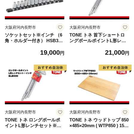
大阪府河内長野市
大阪府河内長野市
ソケットセット※インチ （6
TONE トネ 首下ショートロ
角・ホルダー付き） HSB312
ングボールポイントL形レン
工具 TONE トネ 15001-40000
チセット※インチ BLB900
19,000
21,000
304
S 工具 TONE トネ 1500
円
円
1-40000305｜ 工具 整備士 自
動車 バイク DIY メンテナン
ス
大阪府河内長野市
大阪府河内長野市
TONE トネ ロングボールポ
TONE トネ ウッドトップ 850
イントL形レンチセット※イ
×485×20mm ( WTP850 ) 1500
ンチ BLB900 工具 TONE
1-40000333 ｜ 工具 整備士 自