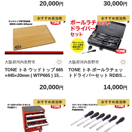
20,000
30,000
トネ 15001-40000306｜工
動車 バイク DIY メンテナン
円
円
具 整備士 自動車 バイク DIY
ス
メンテナンス
大阪府河内長野市
大阪府河内長野市
TONE トネ ウッドトップ 665
TONE トネ ボールラチェッ
×445×20mm ( WTP665 ) 1500
トドライバーセット RDBS11
1-40000334 ｜ 工具 整備士 自
工具 TONE トネ 15001-
20,000
14,000
動車 バイク DIY メンテナン
40000388｜工具 整備士 自動
円
円
ス
車 バイク DIY メンテナンス