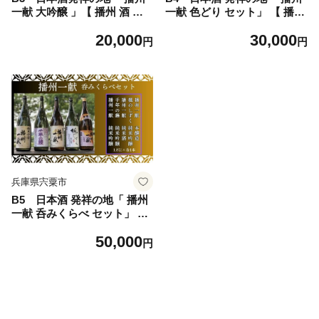
一献 大吟醸 」【 播州 酒 吟
一献 色どり セット」 【 播州
醸 山陽盃 山陽盃酒造 酒蔵 兵
酒 純米酒 純米吟醸 千年の藤
20,000
30,000
庫県産 兵庫 山田錦 】
千年藤 藤 楓のしずく 山陽盃
円
円
山陽盃酒造 酒蔵 兵庫県産 兵
庫 】
兵庫県宍粟市
B5 日本酒 発祥の地「 播州
一献 呑みくらべ セット」 【
播州 酒 純米酒 純米吟醸 本醸
50,000
造 千年の藤 千年藤 藤 楓のし
円
ずく 山陽盃 山陽盃酒造 酒蔵
兵庫県産 兵庫 】