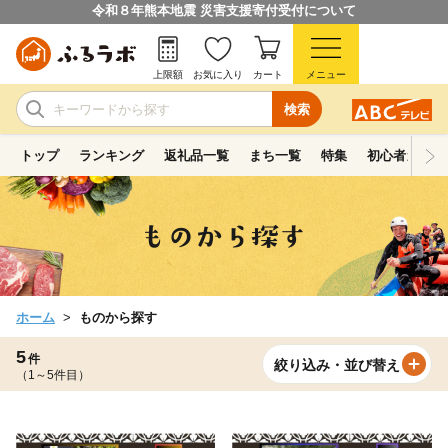
令和８年熊本地震 災害支援寄付受付について
上限額
お気に入り
カート
メニュー
検索
トップ
ランキング
返礼品一覧
まち一覧
特集
初心者ガイド
ホーム
ものから探す
5
件
絞り込み・並び替え
（1～5件目）