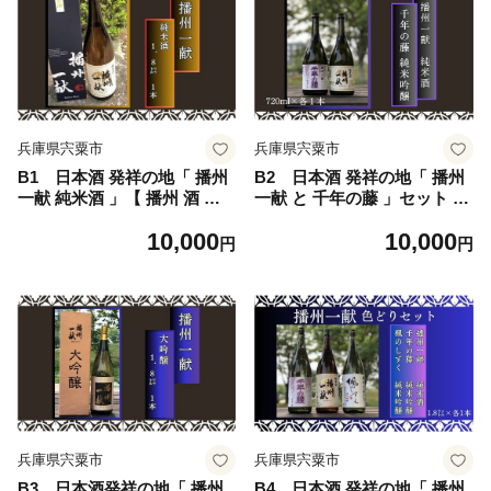
兵庫県宍粟市
兵庫県宍粟市
B1 日本酒 発祥の地「 播州
B2 日本酒 発祥の地「 播州
一献 純米酒 」【 播州 酒 純
一献 と 千年の藤 」セット 【
米 山陽盃 山陽盃酒造 酒蔵 兵
播州 酒 純米 純米吟醸 吟醸
10,000
10,000
庫県産 兵庫 】
千年 千年藤 藤 山陽盃 山陽盃
円
円
酒造 酒蔵 兵庫県産 兵庫 】
兵庫県宍粟市
兵庫県宍粟市
B3 日本酒発祥の地「 播州
B4 日本酒 発祥の地「 播州