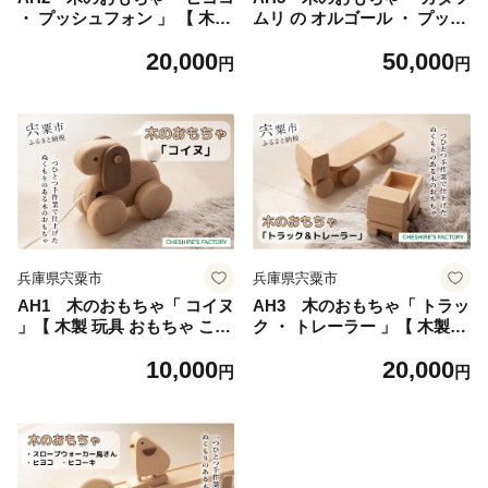
・ プッシュフォン 」 【 木製
ムリ の オルゴール ・ プッシ
玩具 おもちゃ こども 子ども
ュフォン ・ コイヌ 」【 木製
20,000
50,000
ひよこ 小鳥 電話 無垢 無塗装
おもちゃ 玩具 かたつむり 電
円
円
安全 手作り ハンドメイド 贈
話 音楽 無垢 安全 手作り ハ
り物 プレゼント お祝い 出産
ンドメイド お祝い プレゼン
祝い 誕生 】
ト 贈り物 誕生日 出産祝い 】
兵庫県宍粟市
兵庫県宍粟市
AH1 木のおもちゃ「 コイヌ
AH3 木のおもちゃ「 トラッ
」【 木製 玩具 おもちゃ こど
ク ・ トレーラー 」【 木製
も 子ども 手作り ハンドメイ
玩具 おもちゃ こども 子ども
10,000
20,000
ド 無垢 無塗装 安全 贈り物
車 くるま 無垢 無塗装 安全
円
円
プレゼント お祝い 出産祝い
手作り ハンドメイド 贈り物
誕生日 】
プレゼント お祝い 出産祝い
誕生日 】