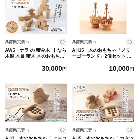
兵庫県宍粟市
兵庫県宍粟市
AW5 ナラ の 積み木 【 なら
AH15 木のおもちゃ「メリ
木製 木目 積木 木のおもちゃ
ーゴーランド」2個セット 【
おもちゃ 玩具 プレゼント 贈
木製 木目 ぶな ブナ ウォール
30,000
10,000
り物 お祝い 誕生祝い シンプ
ナット 手作り シンプル 木の
円
円
ル 子ども 無塗装 国産 】
おもちゃ おもちゃ 玩具 イン
テリア 雑貨 仔馬 馬 うま 】
兵庫県宍粟市
兵庫県宍粟市
AH2 木のおもちゃ「 ヒヨコ
AH5 木のおもちゃ「 カタツ