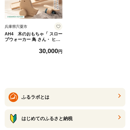
兵庫県宍粟市
AH4 木のおもちゃ「 スロー
プウォーカー 鳥 さん・ ヒヨ
コ ・ ヒコーキ 」【 木製 お
30,000
もちゃ 玩具 ひよこ 飛行機 無
円
垢 安全 手作り ハンドメイド
贈り物 プレゼント お祝い 出
産祝い 誕生日 】
ふるラボとは
はじめてのふるさと納税