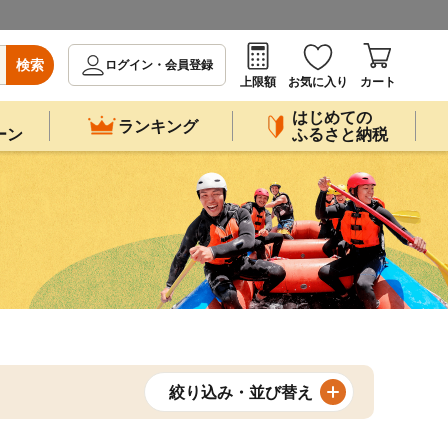
検索
ログイン・会員登録
上限額
お気に入り
カート
はじめての
ランキング
ーン
ふるさと納税
絞り込み・並び替え