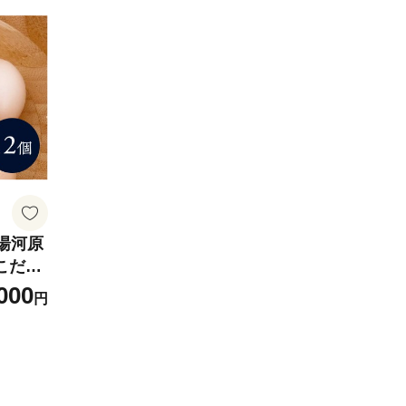
 湯河原
こだわ
000
円