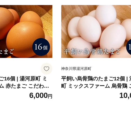
神奈川県湯河原町
16個 | 湯河原町 ミ
平飼い烏骨鶏のたまご12個 |
ム 赤たまご こだわり
町 ミックスファーム 烏骨鶏 
り飼育 朝食
6,000
10,
円