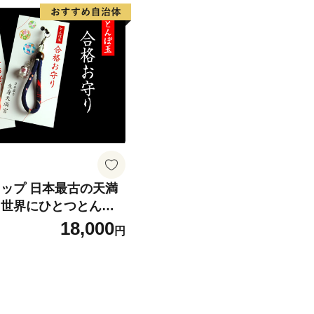
ラップ 日本最古の天満
 世界にひとつとんぼ
授与 御守 合格祈願 生
18,000
円
もり 御守り とんぼ玉
テスト 試験 受験 京都