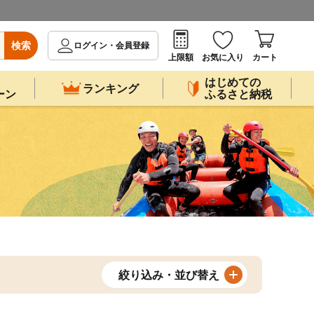
検索
ログイン・会員登録
上限額
お気に入り
カート
はじめての
ランキング
ーン
ふるさと納税
絞り込み・並び替え