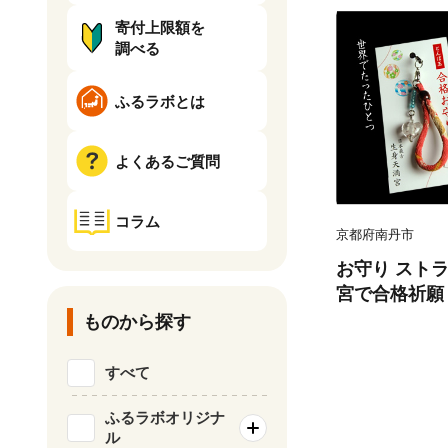
寄付上限額を
調べる
ふるラボとは
よくあるご質問
コラム
京都府南丹市
お守り スト
宮で合格祈願
玉 合格お守り
ものから探す
身天満宮 おま
キーホルダー 
すべて
ふるラボオリジナ
ル