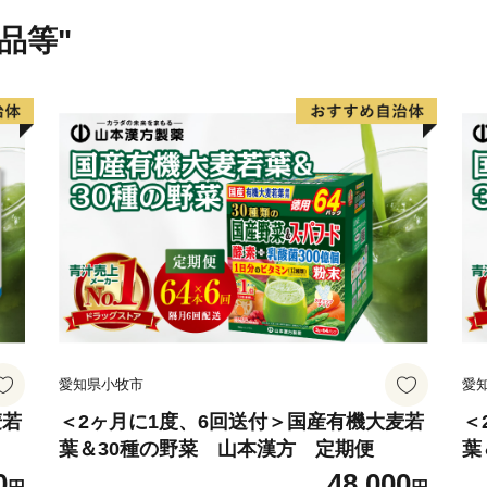
品等"
愛知県小牧市
愛
麦若
＜2ヶ月に1度、6回送付＞国産有機大麦若
＜
葉＆30種の野菜 山本漢方 定期便
葉
0
48,000