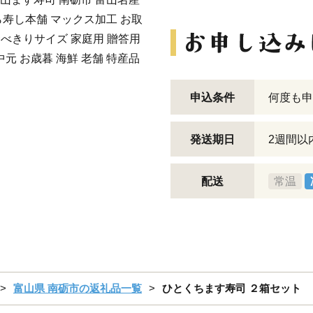
ら寿し本舗 マックス加工 お取
食べきりサイズ 家庭用 贈答用
中元 お歳暮 海鮮 老舗 特産品
申込条件
何度も申
発送期日
2週間以
配送
常温
富山県 南砺市の返礼品一覧
ひとくちます寿司 ２箱セット