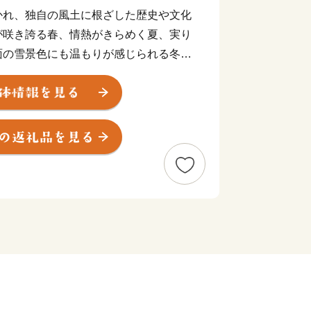
かれ、独自の風土に根ざした歴史や文化
が咲き誇る春、情熱がきらめく夏、実り
面の雪景色にも温もりが感じられる冬
南砺の里山では、四季を通じて人と自然
間が流れています。中でも、山間部には
録された「五箇山合掌造り集落」があ
ような懐かしい風景が今も残っていま
つ星評価をいただき、世界中からお客様
年の伝統を誇る「城端曳山祭」（毎年５
28年にユネスコ無形文化遺産に登録
年には「木彫刻のまち井波」の歴史・
リー≪宮大工の鑿（のみ）一丁から生ま
が日本遺産に認定されました。
刻や城端塗の技の粋をつくした華麗で優
、いつ訪れても祭りさながらの雰囲気を