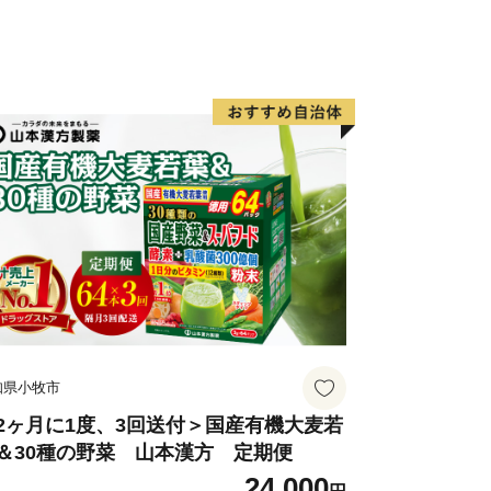
知県小牧市
2ヶ月に1度、3回送付＞国産有機大麦若
＆30種の野菜 山本漢方 定期便
24,000