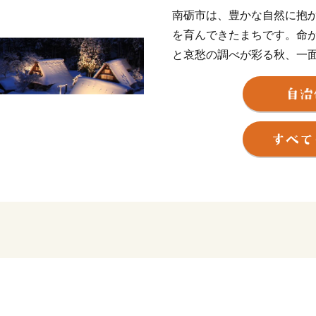
南砺市は、豊かな自然に抱
を育んできたまちです。命
と哀愁の調べが彩る秋、一
と、日本の原風景が息づく
が調和しゆったりとした時
平成7年世界文化遺産に登
り、まるで昔話に出てくる
す。ミシュランガイドで３
が来訪されます。また300
月４日・５日開催）は、平成
されました。また、平成30
文化の魅力を伝えるストー
れた木彫刻美術館・井波≫
城端曳山会館では、井波彫
雅な曳山が展示されており
お楽しみいただけます。