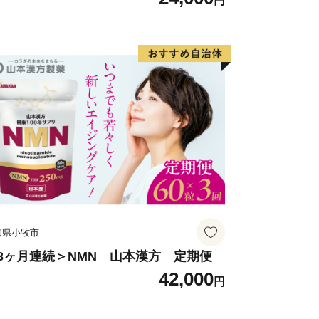
円
知県小牧市
3ヶ月連続＞NMN 山本漢方 定期便
42,000
円