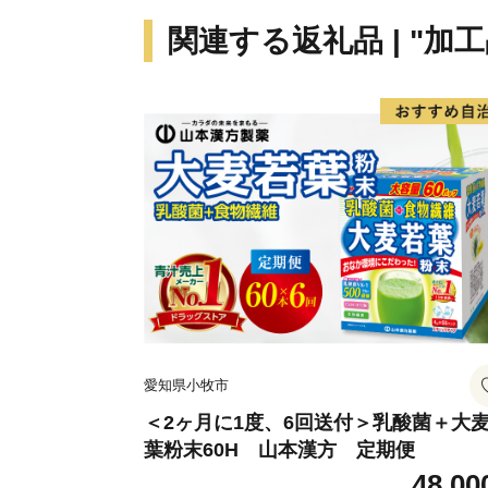
関連する返礼品 | "加工
愛知県小牧市
＜2ヶ月に1度、6回送付＞乳酸菌＋大
葉粉末60H 山本漢方 定期便
48,00