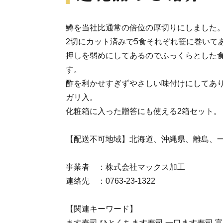
鱒を当社比通常の倍位の厚切りにしました
2切にカット済みで5食それぞれ笹に巻いて
押しを弱めにしてあるのでふっくらとした
す。
酢を利かせすぎずやさしい味付けにしてあ
ガリ入。
化粧箱に入った贈答にも使える2箱セット。
【配送不可地域】北海道、沖縄県、離島、
事業者 ：株式会社マックス加工
連絡先 ：0763-23-1322
【関連キーワード】
ます寿司 ひとくちます寿司 一口ます寿司 富