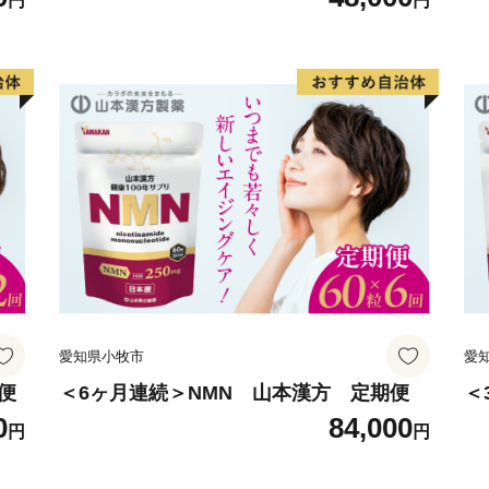
円
円
愛知県小牧市
愛
便
＜6ヶ月連続＞NMN 山本漢方 定期便
＜
0
84,000
円
円