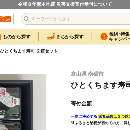
令和８年熊本地震 災害支援寄付受付について
番組･特集
ものから探す
まちから探す
キャンペ
ひとくちます寿司 ２箱セット
富山県 南砺市
ひとくちます寿司
寄付金額
一度に決済する
返礼品数は３つ以
🔰ふるさと納税が初めての方、詳