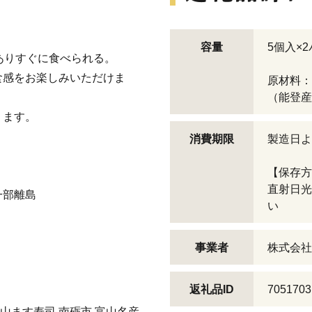
。
容量
5個入×
ありすぐに食べられる。
食感をお楽しみいただけま
原材料：
（能登産
ります。
消費期限
製造日よ
【保存方
直射日光
一部離島
い
事業者
株式会社
返礼品ID
7051703
山ます寿司 南砺市 富山名産