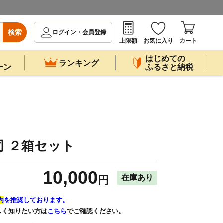
検索
ログイン・会員登録
上限額
お気に入り
カート
はじめての
ランキング
ーン
ふるさと納税
 ２箱セット
10,000
在庫あり
円
内
を推奨しております。
しく知りたい方は
こちら
でご確認ください。