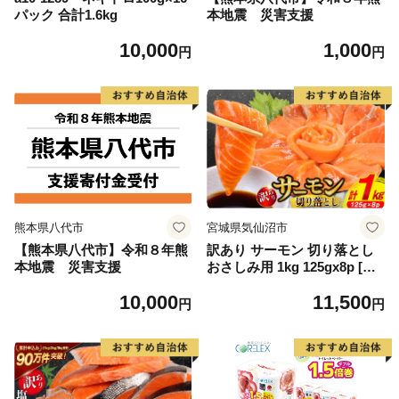
パック 合計1.6kg
本地震 災害支援
10,000
1,000
円
円
熊本県八代市
宮城県気仙沼市
【熊本県八代市】令和８年熊
訳あり サーモン 切り落とし
本地震 災害支援
おさしみ用 1kg 125gx8p [足
利本店 宮城県 気仙沼市 2056
10,000
11,500
4313] 魚 魚介類 鮭 お刺し身
円
円
刺し身 刺身 生 生食 個包装
チリ銀鮭 銀鮭 海鮮 海鮮丼 魚
介