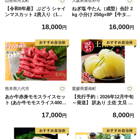
山形県河北町
大阪府泉佐野市
【令和8年産】 ぶどう シャイ
ねぎ塩 牛たん（成型）合計 2
ンマスカット 2房入り（1房6
kg 小分け 250g×8P【牛タン
00g前後） 秀品 山形県河北町
牛肉 焼肉用 薄切り 訳あり サ
18,000
16,000
産【山形eLab】 ka074-023-r
イズ不揃い】
円
円
8
熊本県八代市
愛媛県愛南町
あか牛赤身モモスライスセッ
【先行予約：2026年12月中旬
ト (あか牛モモスライス400
～発送】 訳あり 土佐 文旦 8k
g、あか牛のたれ200ml付き)
g (Mサイズ以上サイズミック
17,000
8,000
ス) 8000円 わけあり ぶんたん
円
円
みかん mikan 蜜柑 ミカン 土
佐文旦 家庭用 産地直送 国産
農家直送 期間限定 特産品 サ
イズミックス くらもとファー