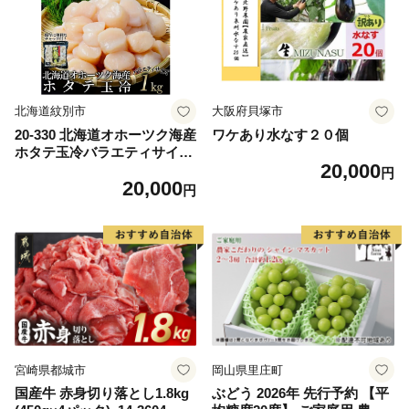
ム 愛南町 愛媛県
北海道紋別市
大阪府貝塚市
20-330 北海道オホーツク海産
ワケあり水なす２０個
ホタテ玉冷バラエティサイズ
20,000
(1kg)｜ 訳あり サイズ不揃い
円
20,000
円
宮崎県都城市
岡山県里庄町
国産牛 赤身切り落とし1.8kg
ぶどう 2026年 先行予約 【平