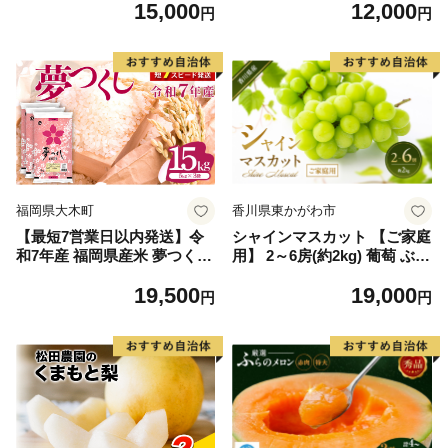
15,000
12,000
毛和牛 ブランド牛 九州 ハン
円
円
バーグ 牛肉 豚肉 国産 お弁当
おかず 惣菜 おすすめ 人気】
(H083106)
福岡県大木町
香川県東かがわ市
【最短7営業日以内発送】令
シャインマスカット 【ご家庭
和7年産 福岡県産米 夢つくし
用】 2～6房(約2kg) 葡萄 ぶど
15kg 精米 ※北海道・沖縄・
う ブドウ フルーツ 果物 くだ
19,500
19,000
離島は配送不可
もの 果実 旬の果物 旬のフル
円
円
ーツ 香川 香川県 東かがわ市