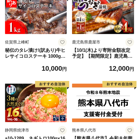
佐賀県上峰町
鹿児島県鹿屋市
秘伝のタレ漬け!(訳あり)牛ヒ
【10/1(木)より寄附金額改定
レサイコロステーキ 1000g
予定】【期間限定】鹿児島県
【B-1098-AS】
大隅産うなぎ蒲焼4尾（400
10,000
12,000
g） KN007-023
円
円
静岡県焼津市
熊本県八代市
a10-1289 ネギトロ100g×16
【熊本県八代市】令和８年熊