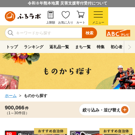
令和８年熊本地震 災害支援寄付受付について
上限額
お気に入り
カート
メニュー
検索
トップ
ランキング
返礼品一覧
まち一覧
特集
初心者ガイド
ホーム
ものから探す
900,066
件
絞り込み・並び替え
（1～30件目）