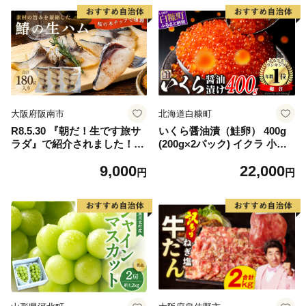
大阪府阪南市
北海道白糠町
R8.5.30 『朝だ！生です旅サ
いくら醤油漬（鮭卵） 400g
ラダ』で紹介されました！朝
(200g×2パック) イクラ 小分
日放送（ABCテレビ） 鰆の
け いくら醤油漬 鮭いくら い
9,000
22,000
生ハム ×3パック（1パックあ
くら醤油漬け 鮭 鮭卵 ikura
円
円
たり、約15g × 約4枚入）さ
醤油いくら 冷凍いくら いく
わら 燻製 熟成
ら北海道 醤油鮭いくら 人気
大好評品 北海道 白糠町