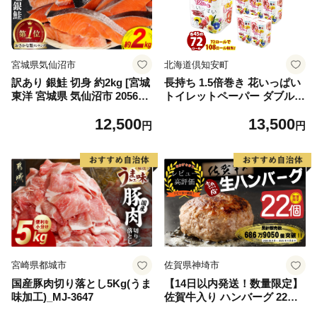
宮城県気仙沼市
北海道倶知安町
訳あり 銀鮭 切身 約2kg [宮城
長持ち 1.5倍巻き 花いっぱい
東洋 宮城県 気仙沼市 205649
トイレットペーパー ダブル 4
91] 鮭 魚介類 海鮮 訳アリ 規
5ｍ 計72ロール 全18種 花柄
12,500
13,500
格外 不揃い さけ サケ 鮭切身
プリント ハーブ 香り付き 日
円
円
シャケ 切り身 冷凍 家庭用 お
本製 まとめ買い 防災 常備品
かず 弁当 支援 サーモン 銀鮭
ペーパー エコ 日用雑貨 消耗
切り身 魚 わけあり
品 備蓄 送料無料 北海道 倶知
安町 日用品
宮崎県都城市
佐賀県神埼市
国産豚肉切り落とし5Kg(うま
【14日以内発送！数量限定】
味加工)_MJ-3647
佐賀牛入り ハンバーグ 22個
2.6kg(120g×22個)【佐賀牛 黒