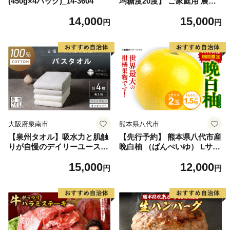
(450g×4パック)_14-3604
均糖度20度】 ご家庭用 農家
こだわりの シャイン マスカ
14,000
15,000
ット 2～3房 合計約1.2kg ブ
円
円
ドウ 葡萄 岡山県産 国産 フル
ーツ 果物 【 Nini farm 農家
直送 】
大阪府泉南市
熊本県八代市
【泉州タオル】吸水力と肌触
【先行予約】 熊本県八代市産
りが自慢のデイリーユースバ
晩白柚 （ばんぺいゆ） Lサイ
スタオル オフホワイト・ライ
ズ 2玉 柑橘 みかん 果物 くだ
15,000
12,000
トグレー 4枚【配送不可地
もの フルーツ おやつ 特産 熊
円
円
域：北海道・沖縄・離島】
本県 八代市 【2026年12月上
【039D-268】
旬より順次発送】