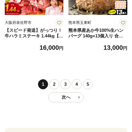
大阪府泉佐野市
熊本県玉東町
【スピード発送】がっつり！
熊本県産あか牛100%生ハン
牛ハラミステーキ 1.44kg【氷
バーグ 140g×13個入り 合計1
温熟成×特製ダレ 小分け 360
820g 1.82kg以上《30日以内
16,000
13,000
g×4パック 牛肉 すてーき 焼
に出荷予定(土日祝除く)》熊
円
円
くだけ 味付き 訳あり 不揃い
本県産あか牛 バイキングベー
焼肉 BBQ】
カリー 冷凍
1
2
3
4
5
次へ