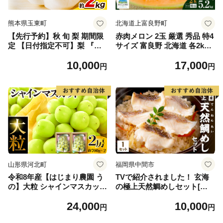
熊本県玉東町
北海道上富良野町
【先行予約】秋 旬 梨 期間限
赤肉メロン 2玉 厳選 秀品 特4
定 【日付指定不可】梨 『松
サイズ 富良野 北海道 各2kg
田農園』の くまもと 梨 たっ
～2.6kg 2玉 セット ファーム
10,000
17,000
ぷり 約2kg 5-7玉前後 《7月
富良野 メロン めろん 果物 く
円
円
下旬-9月末頃出荷》 予約 受
だもの フルーツ デザート 旬
付中 熊本県玉名郡玉東町『松
の果物 旬のフルーツ
田農園』なし 果物 スイーツ
フルーツ デザート スムージ
ー SDG`s
山形県河北町
福岡県中間市
令和8年産【はじまり農園 う
TVで紹介されました！ 玄海
の】大粒 シャインマスカット
の極上天然鯛めしセット[鯛
２房（約700g×2房） 山形県
の切身、だし汁、鯛茶漬け用
24,000
10,000
河北町産 【河北町観光物産協
だし]【010-0001】
円
円
会】 ka002-004-r8