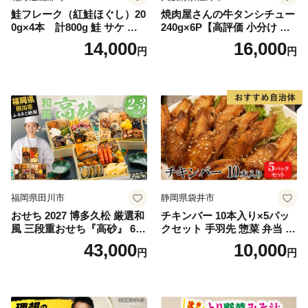
鮭フレーク（紅鮭ほぐし）20
焼肉屋さんの牛タンシチュー
0g×4本 計800g 鮭 サケ 鮭
240g×6P【高評価 小分け 惣
ほぐし サケフレーク シャケ
菜 牛たん 一人暮らし 冷凍】
14,000
16,000
円
円
フレーク 鮭フレーク
福岡県田川市
静岡県袋井市
おせち 2027 博多久松 厳選和
チキンバー 10本入り×5パッ
風 三段重おせち『高砂』 6.5
クセット 手羽先 惣菜 弁当 お
寸 3段重 2～3人前 おせち料
かず お酒 おつまみ ギフト キ
43,000
10,000
円
円
理 重箱 お正月 冷凍おせち 縁
ャンプ アウトドア キャンプ
起物 祝箸付 福岡 お節 オセチ
飯 保存食 非常食 鶏肉 肉 お
oseti osechi お祝い 迎春おせ
肉 鶏 人気 厳選 静岡県袋井市
ち 本格おせち おせち予約 年
末 年始 お取り寄せ 新春 贅沢