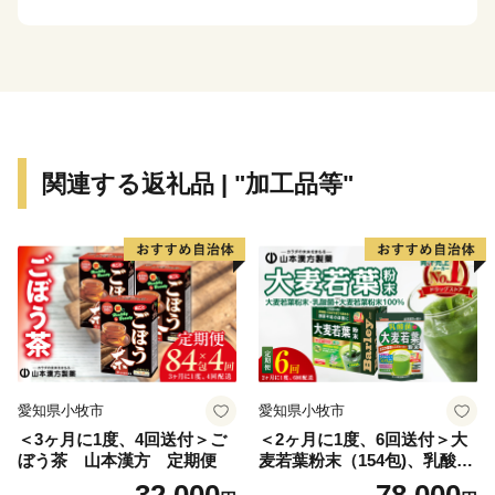
催）は、平成28年にユネスコ無形文化遺産に登録されま
した。また、平成30年には「木彫刻のまち井波」の歴
史・文化の魅力を伝えるストーリー≪宮大工の鑿（の
み）一丁から生まれた木彫刻美術館・井波≫が日本遺産
に認定されました。
城端曳山会館では、井波彫刻や城端塗の技の粋をつくし
関連する返礼品 | "加工品等"
た華麗で優雅な曳山が展示されており、いつ訪れても祭
りさながらの雰囲気をお楽しみいただけます。
愛知県小牧市
愛知県小牧市
＜3ヶ月に1度、4回送付＞ご
＜2ヶ月に1度、6回送付＞大
ぼう茶 山本漢方 定期便
麦若葉粉末（154包)、乳酸菌
+大麦若葉粉末（7包) 山本
32,000
78,000