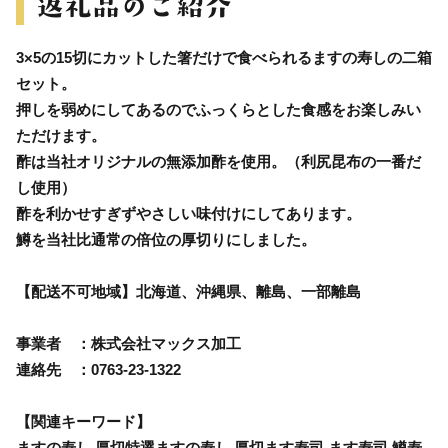
3×5の15切にカットした箸だけで食べられるますの寿しの二箱
セット。
押しを弱めにしてあるのでふっくらとした食感をお楽しみい
ただけます。
酢は当社オリジナルの無添加酢を使用。（利尻昆布の一番だ
し使用）
酢を利かせすぎずやさしい味付けにしてあります。
鱒を当社比通常の倍位の厚切りにしました。
【配送不可地域】北海道、沖縄県、離島、一部離島
事業者 ：株式会社マックス加工
連絡先 ：0763-23-1322
【関連キーワード】
ますの寿し 厚切特選ますの寿し 厚切ます寿司 ます寿司 鱒寿