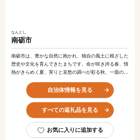
なんとし
南砺市
南砺市は、豊かな自然に抱かれ、独自の風土に根ざした
歴史や文化を育んできたまちです。命が咲き誇る春、情
熱がきらめく夏、実りと哀愁の調べが彩る秋、一面の雪
景色にも温もりが感じられる冬と、日本の原風景が息づ
く南砺の里山では、四季を通じて人と自然が調和しゆっ
自治体情報を見る
たりとした時間が流れています。中でも、山間部には平
成7年世界文化遺産に登録された「五箇山合掌造り集
すべての返礼品を見る
落」があり、まるで昔話に出てくるような懐かしい風景
が今も残っています。ミシュランガイドで３つ星評価を
いただき、世界中からお客様が来訪されます。また300
お気に入りに追加する
年の伝統を誇る「城端曳山祭」（毎年５月４日・５日開