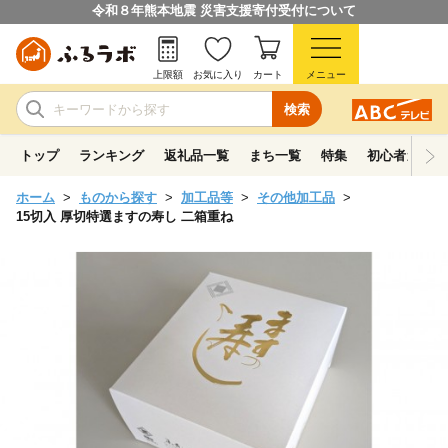
令和８年熊本地震 災害支援寄付受付について
上限額
お気に入り
カート
メニュー
検索
トップ
ランキング
返礼品一覧
まち一覧
特集
初心者ガイド
ホーム
ものから探す
加工品等
その他加工品
15切入 厚切特選ますの寿し 二箱重ね