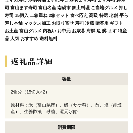
司 富山ます寿司 富山名産 南砺市 郷土料理 ご当地グルメ 押し
寿司 15切入 二箱重ね 2箱セット 食べ応え 高級 特選 老舗 平ら
寿し本舗 マックス加工 お取り寄せ 寿司 冷蔵 贈答用 ギフト
お土産 富山グルメ 内祝い お中元 お歳暮 海鮮 魚 鱒 ます 特産
品 人気 おすすめ 送料無料
容量
2食分（15切入×2）
原材料：米（富山県産）、鱒（サケ科）、酢、塩（能登
産）、生姜酢漬、砂糖、還元水飴
消費期限