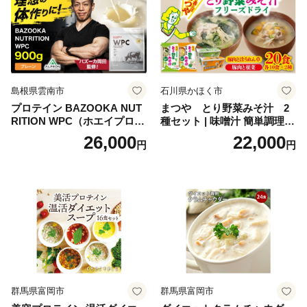
おせち こだわりおせち 惣菜
老舗おせち ふるさと納税お
せち 御節 お節料理 正月 調理
不要 おせち料理2027
島根県雲南市
石川県かほく市
プロテイン BAZOOKA NUT
まつや とり野菜みそ汁 2
RITION WPC（ホエイプロテ
種セット | 味噌汁 簡単調理
イン）＜プレーン＞ 900g｜
お味噌 おみそ みそ とり野菜
26,000
22,000
円
円
バズーカ岡田監修・植物由来
時短料理 時短ごはん ご当地
の甘味料使用・国内製造 島
フリーズドライ
根県雲南市/株式会社アルプ
ロン [AIEN005]
群馬県富岡市
群馬県富岡市