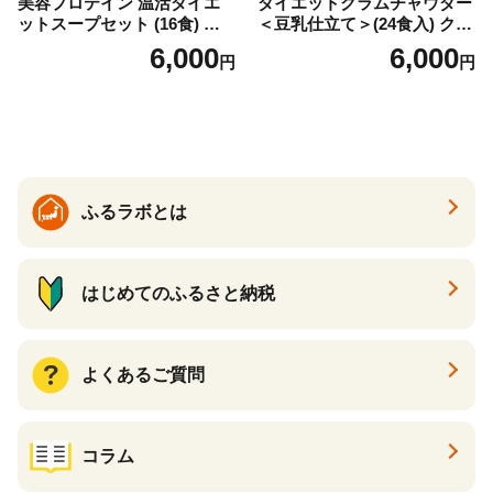
美容プロテイン 温活ダイエ
ダイエットクラムチャウダー
ットスープセット (16食) 小
＜豆乳仕立て＞(24食入) クラ
分け スープ 食べ比べ セット
ムチャウダー 豆乳 ダイエッ
6,000
6,000
円
円
詰合せ クラムチャウダー チ
ト スープ プロテイン たんぱ
ゲ コーン ポタージュ トマト
く質 食物繊維 食品 F20E-799
温活 ダイエット 美容 プロテ
イン 食品 F20E-809
ふるラボとは
はじめてのふるさと納税
よくあるご質問
コラム