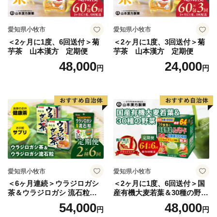
愛知県小牧市
愛知県小牧市
＜2ヶ月に1度、6回送付＞菊
＜2ヶ月に1度、3回送付＞菊
芋茶 山本漢方 定期便
芋茶 山本漢方 定期便
48,000
24,000
円
円
愛知県小牧市
愛知県小牧市
＜6ヶ月連続＞ウラジロガシ
＜2ヶ月に1度、6回送付＞国
茶＆ウラジロガシ 流石粒
産有機大麦若葉＆30種の野
山本漢方 定期便
菜 山本漢方 定期便
54,000
48,000
円
円