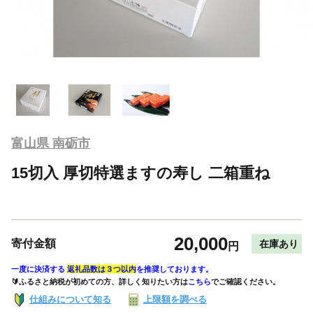
富山県 南砺市
15切入 厚切特選ますの寿し 二箱重ね
20,000
寄付金額
在庫あり
円
一度に決済する
返礼品数は３つ以内
を推奨しております。
🔰ふるさと納税が初めての方、詳しく知りたい方は
こちら
でご確認ください。
仕組みについて知る
上限額を調べる