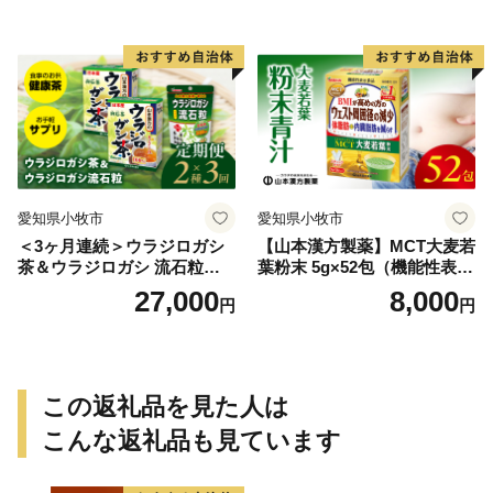
愛知県小牧市
愛知県小牧市
＜3ヶ月連続＞ウラジロガシ
【山本漢方製薬】MCT大麦若
茶＆ウラジロガシ 流石粒
葉粉末 5g×52包（機能性表示
山本漢方 定期便
食品）
27,000
8,000
円
円
この返礼品を見た人は
こんな返礼品も見ています