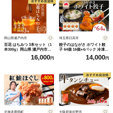
岡山県瀬戸内市
埼玉県日高市
百花 はちみつ 3本セット（1
餃子のはながさ ホワイト餃
本300g）岡山県 瀬戸内市産
子 64個 16個×4パック 冷凍
石黒農園 ヨーグルト パン 砂
中華 点心 B級グルメ ご当地
16,000
14,000
円
円
糖の代わり 香り高い いい香
野菜 おつまみ おかず 簡単調
り 季節の花の蜜 トンガリ容
理 時短 リピート 保存 豚肉
器入り
特製 ポーク 大きめ ジューシ
ー ギフト お取り寄せ 日高市
北海道鹿部町
大阪府泉佐野市