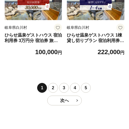
岐阜県白川村
岐阜県白川村
ひらせ温泉ゲストハウス 宿泊
ひらせ温泉ゲストハウス 1棟
利用券 3万円分 宿泊券 旅行
貸し切りプラン 宿泊利用券 1
券 クーポン チケット 旅行 宿
～4名様 宿泊券 旅行券 クー
100,000
222,000
泊 温泉 白川村 世界遺産 観光
ポン チケット 旅行 宿泊 温泉
円
円
岐阜県 観光地 アニメ ひぐら
白川村 世界遺産 観光 岐阜県
し 聖地巡礼 30000円分 観光
観光地 一棟貸し 貸切 アニメ
地応援 100000円 10万円 [S90
ひぐらし 聖地巡礼 観光地応
5]
援 [S906]
1
2
3
4
5
次へ