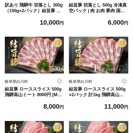
訳あり 飛騨牛 切落とし 300g
結旨豚 切落とし 500g 冷凍真
（150g×2パック）結旨豚 切
空パック | 肉 お肉 豚肉 国産
落し 500g 冷凍真空パック |
切り落とし 切落し 薄切り 訳
10,000
6,000
肉 お肉 切り落とし すき焼き
あり 白川郷 岐阜県 白川村 ブ
円
円
すきやき 黒毛和牛 和牛 個包
ランド豚 人気 おすすめ ギフ
装 小分け 人気 おすすめ 牛肉
ト 飛騨高山ミート 6000円 [M
豚肉 食べ比べ セット ギフト
S005]
お取り寄せ【MS018】
岐阜県白川村
岐阜県白川村
結旨豚 ローススライス 500g
結旨豚 ローススライス 500g
飛騨高山ミート 8000円 [MS0
×2パック 計1kg 飛騨高山ミ
01]
ート 11000円 [MS006]
8,000
11,000
円
円