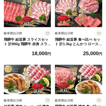
岐阜県白川村
岐阜県白川村
飛騨牛 結旨豚 スライスセッ
飛騨牛 結旨豚 食べ比べ セッ
ト 計800g 飛騨牛 赤身 スライ
ト 計1.3kg とんかつ ロースス
ス 300g 結旨豚 ローススライ
ライス 赤身 ステーキ 冷凍真
18,000
25,000
ス 500g 冷凍真空パック | 肉
空パック | 肉 お肉 すき焼き
円
円
お肉 すき焼き 鍋 しゃぶしゃ
鍋 しゃぶしゃぶ 黒毛和牛 和
ぶ 黒毛和牛 和牛 人気 おすす
牛 人気 おすすめ 牛肉 豚肉
め 牛肉 豚肉 ギフト お取り寄
ギフト お取り寄せ 25000円
せ 18000円【MS020】
【MS021】
岐阜県白川村
岐阜県白川村