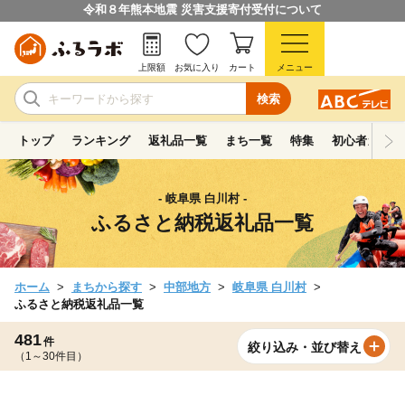
令和８年熊本地震 災害支援寄付受付について
上限額
お気に入り
カート
メニュー
検索
トップ
ランキング
返礼品一覧
まち一覧
特集
初心者ガイド
- 岐阜県 白川村 -
ふるさと納税返礼品一覧
ホーム
まちから探す
中部地方
岐阜県 白川村
ふるさと納税返礼品一覧
481
件
絞り込み・並び替え
（1～30件目）