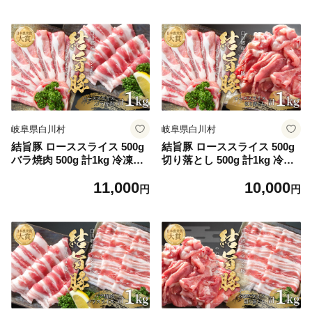
郷 岐阜県 白川村 ブランド豚
岐阜県 白川村 ブランド豚 人
人気 おすすめ ギフト 飛騨高
気 おすすめ ギフト 飛騨高山
山ミート 11000円 [MS011]
ミート 11000円 [MS012]
岐阜県白川村
岐阜県白川村
結旨豚 ローススライス 500g
結旨豚 ローススライス 500g
バラ焼肉 500g 計1kg 冷凍真
切り落とし 500g 計1kg 冷凍
空パック | 肉 お肉 豚肉 国産
真空パック | 肉 お肉 豚肉 国
11,000
10,000
食べ比べ セット 白川郷 岐阜
産 食べ比べ セット 白川郷 岐
円
円
県 白川村 ブランド豚 人気 お
阜県 白川村 ブランド豚 人気
すすめ ギフト 飛騨高山ミー
おすすめ ギフト 飛騨高山ミ
ト 11000円 [MS013]
ート 10000円 [MS014]