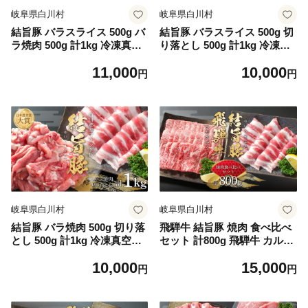
岐阜県白川村
岐阜県白川村
結旨豚 バラスライス 500g バ
結旨豚 バラスライス 500g 切
ラ焼肉 500g 計1kg 冷凍真空
り落とし 500g 計1kg 冷凍真
パック | 肉 お肉 豚肉 国産 食
空パック | 肉 お肉 豚肉 国産
11,000
10,000
べ比べ セット 白川郷 岐阜県
食べ比べ セット 白川郷 岐阜
円
円
白川村 ブランド豚 人気 おす
県 白川村 ブランド豚 人気 お
すめ ギフト 飛騨高山ミート
すすめ ギフト 飛騨高山ミー
11000円 [MS015]
ト 10000円 [MS016]
岐阜県白川村
岐阜県白川村
結旨豚 バラ焼肉 500g 切り落
飛騨牛 結旨豚 焼肉 食べ比べ
とし 500g 計1kg 冷凍真空パ
セット 計800g 飛騨牛 カルビ
ック | 肉 お肉 豚肉 国産 食べ
焼肉 300g 結旨豚 バラ焼肉 5
10,000
15,000
比べ セット 白川郷 岐阜県 白
00g 冷凍真空パック | 肉 お肉
円
円
川村 ブランド豚 人気 おすす
黒毛和牛 和牛 人気 おすすめ
め ギフト 飛騨高山ミート 10
牛肉 豚肉 ギフト お取り寄せ
000円 [MS017]
15000円【MS019】