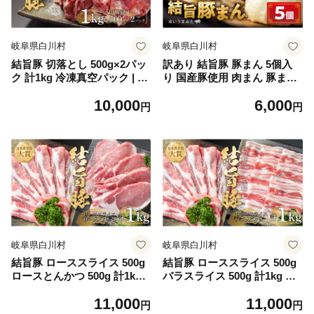
岐阜県白川村
岐阜県白川村
結旨豚 切落とし 500g×2パッ
訳あり 結旨豚 豚まん 5個入
ク 計1kg 冷凍真空パック | 肉
り 国産豚使用 肉まん 豚まん
お肉 豚肉 国産 切り落とし 切
じゅう ぶたまん 中華まん ゆ
10,000
6,000
落し 薄切り 訳あり 白川郷 岐
いうまぶた 簡易包装 白川村
円
円
阜県 白川村 ブランド豚 人気
結旨豚 ブランド豚 おやつ 総
おすすめ ギフト 飛騨高山ミ
菜 簡単 6000円 [S915]
ート 10000円 [MS010]
岐阜県白川村
岐阜県白川村
結旨豚 ローススライス 500g
結旨豚 ローススライス 500g
ロースとんかつ 500g 計1kg
バラスライス 500g 計1kg 冷
冷凍真空パック | 肉 お肉 豚
凍真空パック | 肉 お肉 豚肉
11,000
11,000
肉 国産 食べ比べ セット 白川
国産 食べ比べ セット 白川郷
円
円