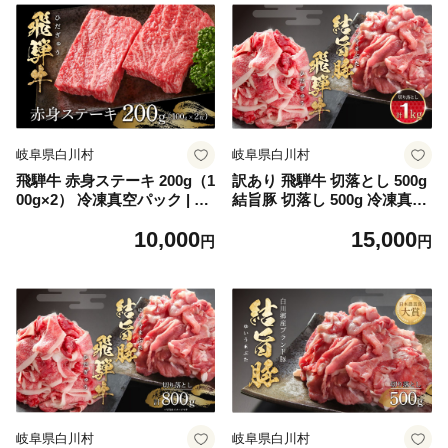
岐阜県白川村
岐阜県白川村
飛騨牛 赤身ステーキ 200g（1
訳あり 飛騨牛 切落とし 500g
00g×2） 冷凍真空パック | 肉
結旨豚 切落し 500g 冷凍真空
お肉 ステーキ モモ肉 黒毛和
パック | 肉 お肉 切り落とし
10,000
15,000
牛 和牛 人気 おすすめ 牛肉
すき焼き すきやき 黒毛和牛
円
円
ギフト お取り寄せ [MS028]
和牛 人気 おすすめ 牛肉 豚肉
食べ比べ セット ギフト お取
り寄せ【MS022】
岐阜県白川村
岐阜県白川村