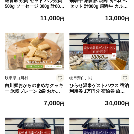
結旨豚 焼肉 セット バラ焼肉
飛騨牛 結旨豚 焼肉 食べ比べ
500g ソーセージ 300g 計800
セット 計800g 飛騨牛 カルビ
g 冷凍真空パック | 肉 お肉 豚
焼肉 150g 結旨豚 バラ焼肉 5
11,000
13,000
肉 国産 食べ比べ 白川郷 岐阜
00g ソーセージ 150g 冷凍真
円
円
県 白川村 ブランド豚 人気 お
空パック | 肉 お肉 黒毛和牛
すすめ ギフト 飛騨高山ミー
和牛 人気 おすすめ 牛肉 豚肉
ト 11000円 [MS023]
ギフト お取り寄せ 13000円
【MS024】
岐阜県白川村
岐阜県白川村
白川郷おからのまめなクッキ
ひらせ温泉ゲストハウス 宿泊
ー 米粉プレーン 2袋 おから
利用券 1万円分 宿泊券 旅行
クッキー 国産 米粉 お菓子 お
券 クーポン チケット 旅行 宿
7,000
34,000
やつ 焼き菓子 7000円 [S911]
泊 温泉 白川村 世界遺産 観光
円
円
岐阜県 観光地 アニメ ひぐら
し 聖地巡礼 10000円分 観光
地応援 34000円 [S904]