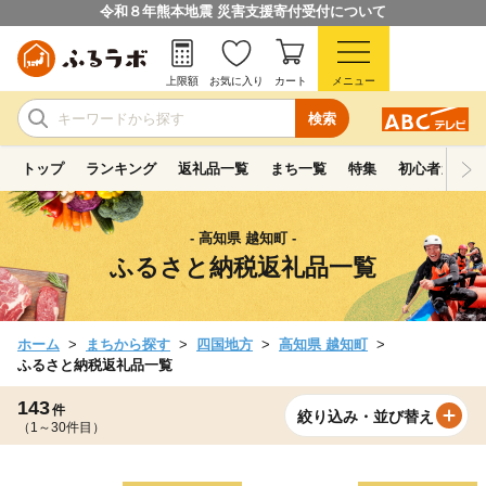
令和８年熊本地震 災害支援寄付受付について
上限額
お気に入り
カート
メニュー
検索
トップ
ランキング
返礼品一覧
まち一覧
特集
初心者ガイド
- 高知県 越知町 -
ふるさと納税返礼品一覧
ホーム
まちから探す
四国地方
高知県 越知町
ふるさと納税返礼品一覧
143
件
絞り込み・並び替え
（1～30件目）