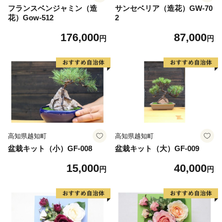
フランスベンジャミン（造
サンセベリア（造花）GW-70
花）Gow-512
2
176,000
87,000
円
円
高知県越知町
高知県越知町
盆栽キット（小）GF-008
盆栽キット（大）GF-009
15,000
40,000
円
円