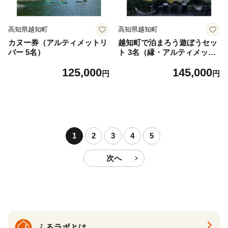
高知県越知町
高知県越知町
カヌー券（アルティメットリ
越知町で泊まろう遊ぼうセッ
バー 5名）
ト 3名（縁・アルティメット
リバー）
125,000
145,000
円
円
1
2
3
4
5
次へ
ふるラボとは