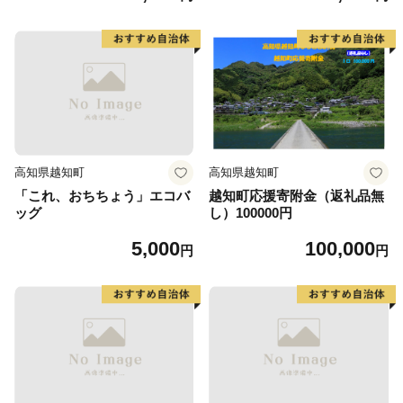
高知県越知町
高知県越知町
「これ、おちちょう」エコバ
越知町応援寄附金（返礼品無
ッグ
し）100000円
5,000
100,000
円
円