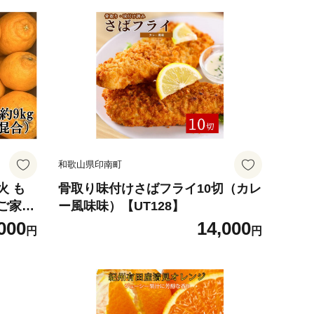
和歌山県印南町
火 も
骨取り味付けさばフライ10切（カレ
 ご家庭
ー風味味）【UT128】
順次発
000
14,000
円
円