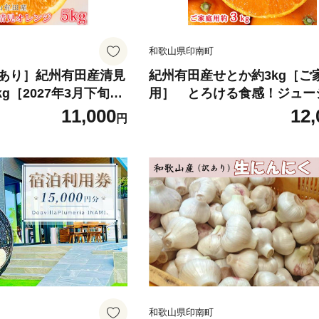
和歌山県印南町
あり］紀州有田産清見
紀州有田産せとか約3kg［ご
kg［2027年3月下旬以
用］ とろける食感！ジュー
予約］［UT132］
橘［2027年2月下旬以降発送
11,000
12,
円
行予約］［UT133］
和歌山県印南町