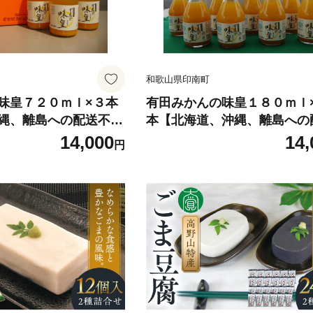
和歌山県印南町
味皇７２０ｍｌ×３本
有田みかんの味皇１８０ｍｌ
縄、離島への配送不
本【北海道、沖縄、離島への
可】
14,000
14,
円