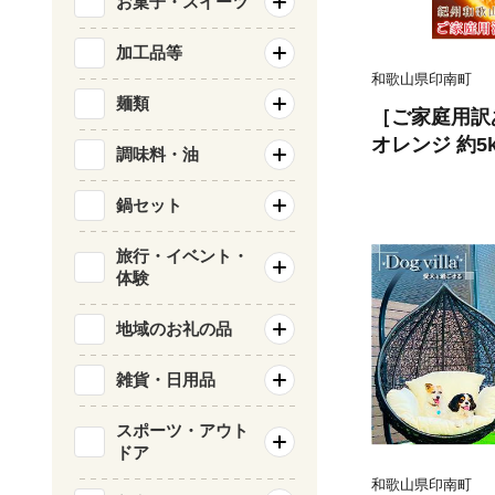
お菓子・スイーツ
加工品等
和歌山県印南町
麺類
［ご家庭用訳
オレンジ 約5
調味料・油
降発送］［先行
鍋セット
旅行・イベント・
体験
地域のお礼の品
雑貨・日用品
スポーツ・アウト
ドア
和歌山県印南町