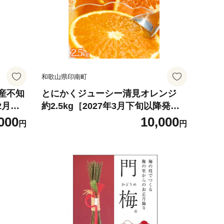
和歌山県印南町
産不知
とにかくジューシー清見オレンジ
2月中
約2.5kg［2027年3月下旬以降発
T13
送］［先行予約］［UT131］
000
10,000
円
円