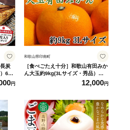
和歌山県印南町
備長炭
［食べごたえ十分］和歌山有田みか
）6枚
ん大玉約9kg(3Lサイズ・秀品）★2
026年11月中旬頃より順次発送
000
12,000
円
円