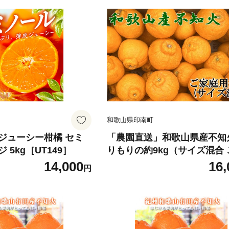
和歌山県印南町
ジューシー柑橘 セミ
「農園直送」和歌山県産不知
5kg［UT149］
りもりの約9kg（サイズ混合
用）★2027年2月下旬頃より
14,000
16,
円
送 ［TM258］