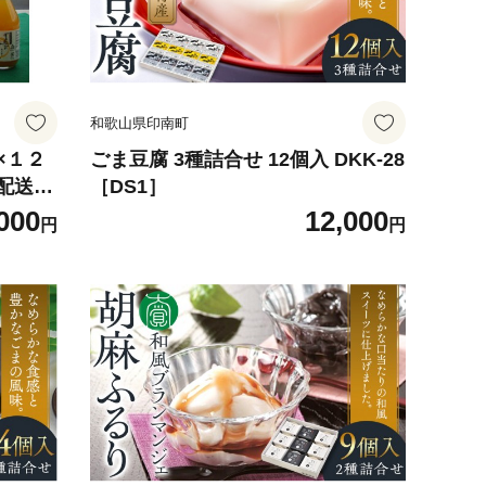
和歌山県印南町
×１２
ごま豆腐 3種詰合せ 12個入 DKK-28
配送不
［DS1］
000
12,000
円
円