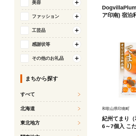
美容
DogvillaPlu
ア印南) 宿泊利
ファッション
犬と泊まれる
で添い寝
工芸品
感謝状等
その他のお礼品
まちから探す
すべて
北海道
和歌山県印南町
紀州てまり（
東北地方
6～7個入 こ
約 ［2026