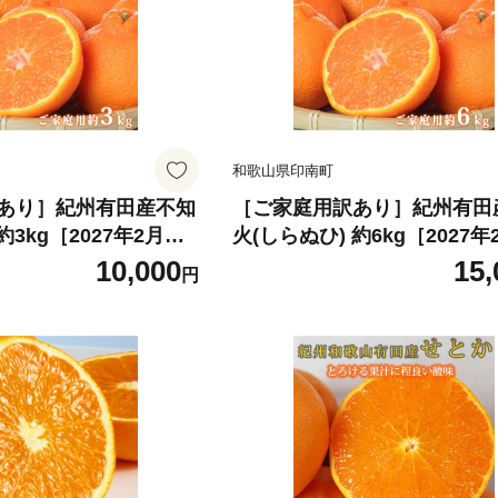
和歌山県印南町
あり］紀州有田産不知
［ご家庭用訳あり］紀州有田
約3kg［2027年2月中
火(しらぬひ) 約6kg［2027年
［先行予約］［UT13
旬以降発送］［先行予約］［U
10,000
15,
円
6］