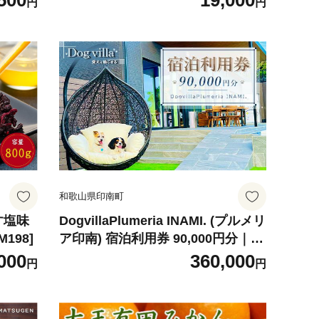
500
19,000
円
円
8］
旬から11月末頃順次発送］［KG2
9］
和歌山県印南町
す塩味
DogvillaPlumeria INAMI. (プルメリ
198]
ア印南) 宿泊利用券 90,000円分｜愛
犬と泊まれる ワンちゃんとベッド
000
360,000
円
円
で添い寝