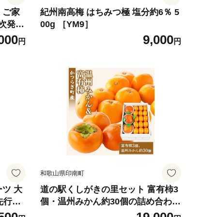
 ご家
紀州南高梅 はちみつ極 塩分約6％ 5
00g ［YM9］
000
9,000
円
円
和歌山県印南町
ツ 大
道の駅くしがきの里セット 富有柿3
先行予
個・温州みかん約30個の詰め合わせ
027年
こだわり農家厳選［2026年11月初