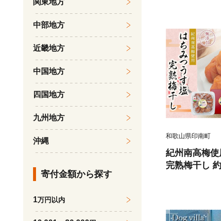
関東地方
発送］［KG2
中部地方
近畿地方
中国地方
四国地方
九州地方
和歌山県印南町
沖縄
紀州南高梅使
完熟梅干し 約6
寄付金額から探す
1
万円以内