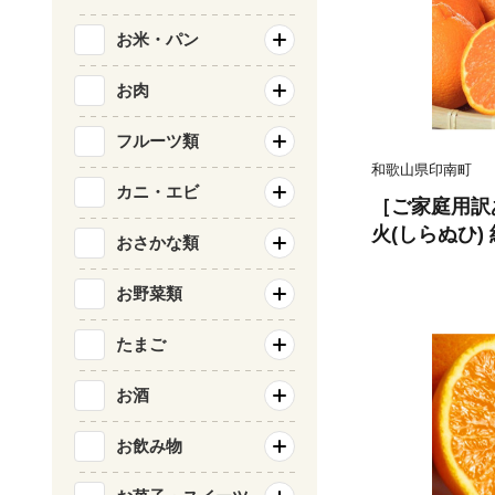
お米・パン
お肉
フルーツ類
和歌山県印南町
カニ・エビ
［ご家庭用訳
火(しらぬひ) 
おさかな類
旬以降発送］
5］
お野菜類
たまご
お酒
お飲み物