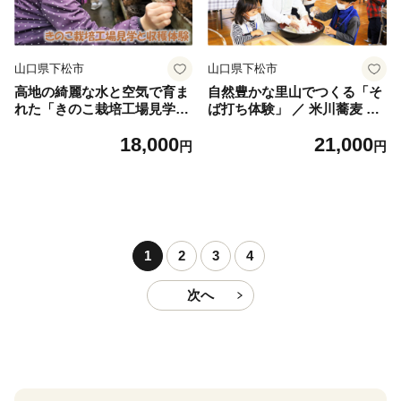
当地キャラクター 山口県 No.
164
山口県下松市
山口県下松市
高地の綺麗な水と空気で育ま
自然豊かな里山でつくる「そ
れた「きのこ栽培工場見学と
ば打ち体験」 ／ 米川蕎麦 蕎
収穫体験」 ／ 施設見学 しい
麦うち チケット 山口県 No.1
18,000
21,000
たけ狩り 肉厚 キノコ 山口県
69
円
円
No.168
1
2
3
4
次へ