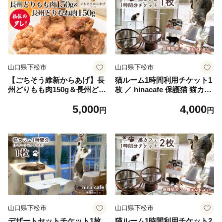
山口県下松市
山口県下松市
【ごちそう維新からあげ】長
猫ルーム1時間利用チケット1
州どりもも肉150g＆長州どり
枚 ／ hinacafe 保護猫 猫カフ
むね肉150g ／ 唐揚げ 長州鶏
ェ 猫ルーム 猫と触れ合う 猫
5,000
4,000
国産どり 簡単調理 レンジ調
好き 癒し体験 動物カフェ 猫
円
円
理 来巻にんにく こだわり ジ
と遊ぶ 猫じゃらし ねこ好き
ューシー 真空パック 簡単調
ふれあい体験 写真撮影 デー
理 鶏もも肉 鶏むね肉 ジュー
トスポット おでかけ体験 一
シー 山口県 夕食 ご当地グル
人時間 リラックスタイム フ
メ 惣菜 おつまみ ボリューム
リードリンク チケット 体験
満点 揚げ物 No.199
型ギフト 動物好き 山口県 N
o.200
山口県下松市
山口県下松市
デザートセットチケット1枚
猫ルーム1時間利用チケット2