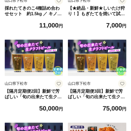
山口県下松市
山口県下松市
採れたてきのこ4種詰め合わ
【★絶品・新鮮★しいたけ狩
せセット 約1.5kg ／ キノコ
り！】もぎたてを焼いて試食
茸 新鮮 もぎたて 産地直送 安
もできるしいたけ狩り！ファ
11,000
7,000
心安全 農薬不使用 中華料理
ミリー・女性・カップルに◎
円
円
天ぷら 炊き込みご飯 鍋物 BB
♪ ／ しいたけ狩り 収穫体験
Q 菌床しいたけ エリンギ ま
農業体験 食育体験 親子体験
いたけ ひらたけ 山口県 特産
ファミリー向け おでかけ体験
品 No.208
レジャー体験 自然体験 体験
チケット 日帰り体験 雨の日
のおでかけ ハウス栽培 椎茸
新鮮しいたけ 詰め放題 グル
メ体験 焼きしいたけ 試食付
き 山口県 No.207
山口県下松市
山口県下松市
【隔月定期便2回】新鮮で芳
【隔月定期便3回】新鮮で芳
ばしい「旬の出来たて生クラ
ばしい「旬の出来たて生クラ
フトビール」醸造所直送500
フトビール」醸造所直送500
50,000
75,000
ml缶4本 ／ ビール 定期便 ク
ml缶4本 ／ ビール 定期便 ク
円
円
ラフトビール IPA 新鮮 酒 ア
ラフトビール IPA 新鮮 酒 ア
ルコール フルーティ 山口県
ルコール フルーティ 山口県
特産品 No.209
特産品 No.210