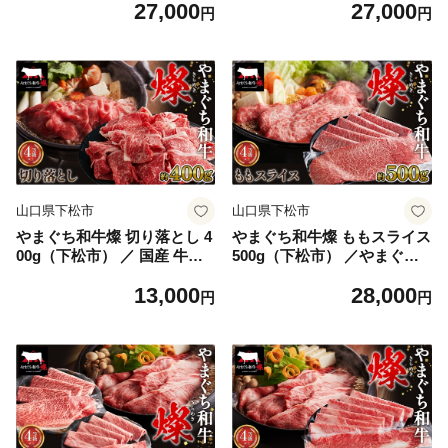
27,000
27,000
もも 鶏むね ジューシー 秘伝
もも 鶏むね ジューシー 秘伝
円
円
タレ 家庭用 冷凍惣菜 唐揚げ
タレ 家庭用 冷凍惣菜 唐揚げ
専門店 食べ比べ セット 夕食
専門店 食べ比べ セット 夕食
ご飯のお供 ご当地グルメ 山
ご飯のお供 ご当地グルメ 山
口県 No.224
口県 No.225
山口県下松市
山口県下松市
やまぐち和牛燦 切り落とし 4
やまぐち和牛燦 ももスライス
00g（下松市） ／ 国産 牛肉
500g（下松市） ／やまぐち
切り落とし 国産牛 肉 和牛 ブ
和牛 燦 もも スライス 牛肉
13,000
28,000
ランド牛 やまぐち和牛 燦 切
国産 和牛 赤身 旨味 甘み し
円
円
国産肉 黒毛和牛 旨味 甘み 料
ゃぶしゃぶ すき焼き 焼きし
理用 お取り寄せ 肉 400g 下松
ゃぶ 肉巻き 真空包装 下松 ふ
ごちそう 食卓 しゃぶしゃぶ
るさと納税 お取り寄せ ギフ
すき焼き 煮込み No.212
ト No.213