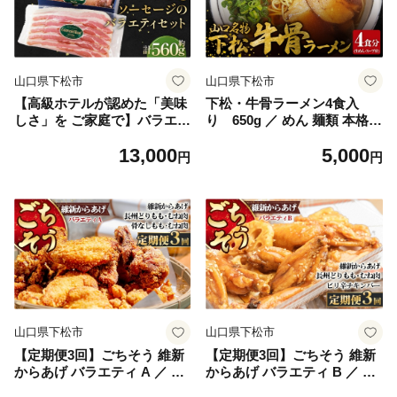
型ギフト 動物好き 山口県 N
験型ギフト 猫好き向け 山口
o.203
県 No.204
山口県下松市
山口県下松市
【高級ホテルが認めた「美味
下松・牛骨ラーメン4食入
しさ」を ご家庭で】バラエテ
り 650g ／ めん 麺類 本格ラ
ィセット（冷凍便） ／ ハム
ーメン 至福の一杯 牛コツ 牛
13,000
5,000
ベーコン ウィンナー ソーセ
骨ラーメン 牛骨スープ 中華
円
円
ージ チキンジャーキー 手軽
そば ラーメン 650g 冷凍 ご当
スライス 詰合せ 職人こだわ
地 下松 山口 旨味 濃厚 だし
り 贅沢 ごちそう 冷凍 肉 バ
本格 お取り寄せ 家庭用 食事
ラエティ セット お取り寄せ
山口県 No.220
グルメ 家庭用 ギフト 山口県
特産品 No.205
山口県下松市
山口県下松市
【定期便3回】ごちそう 維新
【定期便3回】ごちそう 維新
からあげ バラエティ A ／ 惣
からあげ バラエティ B ／ 惣
菜 揚げ物 唐揚げ 国産どり 鶏
菜 揚げ物 唐揚げ 国産どり 鶏