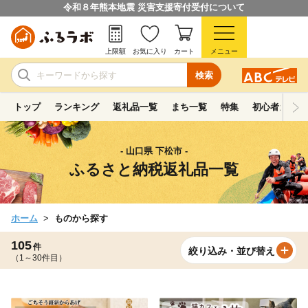
令和８年熊本地震 災害支援寄付受付について
上限額
お気に入り
カート
メニュー
検索
トップ
ランキング
返礼品一覧
まち一覧
特集
初心者ガイド
- 山口県 下松市 -
ふるさと納税返礼品一覧
ホーム
ものから探す
105
件
絞り込み・並び替え
（1～30件目）