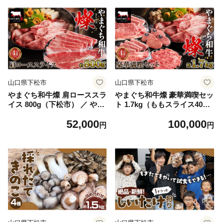
ゃぶ 肉巻き 真空包装 下松 ふ
ライス 肩ロース スライス 牛
るさと納税 お取り寄せ ギフ
肉 国産 黒毛和牛 和牛 ブラン
ト No.216
ド牛 旨味 柔らか お取り寄せ
下松 ごちそう 家庭用 ギフト
肉 No.217
山口県下松市
山口県下松市
やまぐち和牛燦 肩ローススラ
やまぐち和牛燦 豪華満喫セッ
イス 800g（下松市） ／ やま
ト 1.7kg（ももスライス400
ぐち和牛 燦 肩ロース スライ
g・肩ローススライス400g・
52,000
100,000
ス 牛肉 国産 和牛 霜降り 旨
うで焼肉400g・希少部位ステ
円
円
味 柔らか しゃぶしゃぶ すき
ーキ500g）（下松市） ／や
焼き 焼きしゃぶ 家庭用 お取
まぐち和牛 燦 豪華 セット 和
り寄せ 下松 ごちそう ギフト
牛肉 もも スライス 肩ロース
No.218
うで 焼肉 希少部位 ステーキ
1.7kg 国産牛 肉詰合せ お取り
寄せ 贈答 ギフト 高級 牛肉
旨味 柔らか No.219