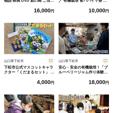
物語 映画 DVD 凪の島 ご当地
／ 有機栽培 青パパイヤ茶 ハ
映画 日本映画 邦画 ヒューマ
ーブティー お茶 すっきり 飲
16,000
10,000
ンドラマ 感動映画 瀬戸内 下
みやすい お取り寄せ 下松 山
円
円
松市 山口県 ロケ地 映画鑑賞
口 和 食後 リラックス 茶葉
おうち時間 新津ちせ 島崎遥
山口県 特産品 No.163
香 加藤ローサ 長澤雅彦 山口
県 No.162
山口県下松市
山口県下松市
下松市公式マスコットキャラ
安心・安全の有機栽培！「ブ
クター「くだまるセット」 ／
ルーベリージャム作り体験」
キャラクターグッズ マスコッ
／ エコやまぐち100認定 お子
4,000
18,000
トグッズ くだまる 文房具セ
様 チケット 山口県 No.167
円
円
ット 学習帳 ノート ふせん 付
せん 紙クリップ ミニタオル
雑貨セット かわいい雑貨 ス
テーショナリー エコグッズ
子ども向け 普段使い ギフト
プレゼント コレクション ご