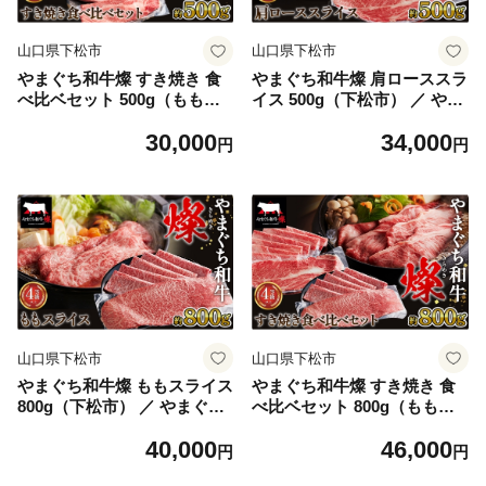
山口県下松市
山口県下松市
やまぐち和牛燦 すき焼き 食
やまぐち和牛燦 肩ローススラ
べ比ベセット 500g（もも・
イス 500g（下松市） ／ やま
肩ローススライス各250g）
ぐち和牛 燦 肩ロース スライ
30,000
34,000
（下松市） ／ やまぐち和牛
ス 牛肉 国産 和牛 霜降り 旨
円
円
燦 すき焼き 食べ比べ もも ス
味 柔らか しゃぶしゃぶ すき
ライス 肩ロース スライス 牛
焼き 焼きしゃぶ 家庭用 お取
肉 国産 黒毛和牛 和牛 ブラン
り寄せ 下松 ごちそう ギフト
ド牛 旨味 柔らか お取り寄せ
No.215
下松 ごちそう 家庭用 ギフト
肉 No.214
山口県下松市
山口県下松市
やまぐち和牛燦 ももスライス
やまぐち和牛燦 すき焼き 食
800g（下松市） ／ やまぐち
べ比ベセット 800g（もも・
和牛 燦 もも スライス 牛肉
肩ローススライス各400g）
40,000
46,000
国産 和牛 赤身 旨味 甘み し
（下松市） ／ やまぐち和牛
円
円
ゃぶしゃぶ すき焼き 焼きし
燦 すき焼き 食べ比べ もも ス