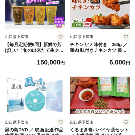
山口県下松市
山口県下松市
【毎月定期便6回】新鮮で芳
チキンカツ 味付き 360g ／
ばしい「旬の出来たて生クラ
鶏肉 味付きチキンカツ 長州
フトビール」醸造所直送500
どり 惣菜 冷凍惣菜 レンジ調
150,000
6,000
ml缶4本 ／ ビール 定期便 ク
理 電子レンジ 簡単調理 おか
円
円
ラフトビール IPA 新鮮 酒 ア
ず お弁当 おつまみ 時短グル
ルコール フルーティ 山口県
メ 甘辛だれ 揚げ物 ご当地グ
特産品 No.211
ルメ 冷凍食品 ストック食品
家庭用 山口県 No.229
山口県下松市
山口県下松市
凪の島DVD ／ 映画 記念作品
くるまき青パパイヤ茶セット