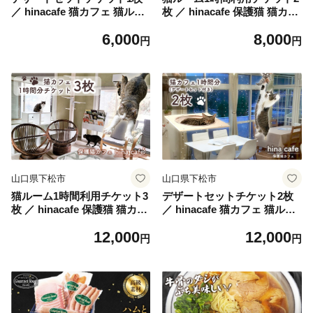
／ hinacafe 猫カフェ 猫ルー
枚 ／ hinacafe 保護猫 猫カフ
ム 猫と触れ合う 猫好き デザ
ェ 猫ルーム 猫と触れ合う 猫
6,000
8,000
ートセット カフェタイム ス
好き 癒し体験 動物カフェ 猫
円
円
イーツ付き ドリンク付き 癒
と遊ぶ 猫じゃらし ねこ好き
し体験 動物カフェ ふれあい
ふれあい体験 写真撮影 デー
体験 写真撮影 デートスポッ
トスポット おでかけ体験 一
ト おでかけ体験 一人時間 リ
人時間 リラックスタイム フ
ラックスタイム チケット 体
リードリンク チケット 体験
験型ギフト 猫好き向け 山口
型ギフト 動物好き 山口県 N
県 No.201
o.202
山口県下松市
山口県下松市
猫ルーム1時間利用チケット3
デザートセットチケット2枚
枚 ／ hinacafe 保護猫 猫カフ
／ hinacafe 猫カフェ 猫ルー
ェ 猫ルーム 猫と触れ合う 猫
ム 猫と触れ合う 猫好き デザ
12,000
12,000
好き 癒し体験 動物カフェ 猫
ートセット カフェタイム ス
円
円
と遊ぶ 猫じゃらし ねこ好き
イーツ付き ドリンク付き 癒
ふれあい体験 写真撮影 デー
し体験 動物カフェ ふれあい
トスポット おでかけ体験 一
体験 写真撮影 デートスポッ
人時間 リラックスタイム フ
ト おでかけ体験 一人時間 リ
リードリンク チケット 体験
ラックスタイム チケット 体