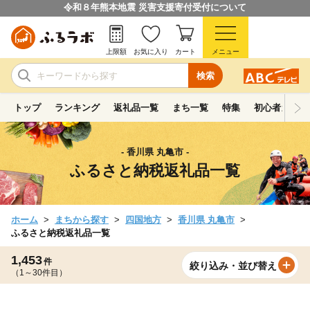
令和８年熊本地震 災害支援寄付受付について
上限額
お気に入り
カート
メニュー
検索
トップ
ランキング
返礼品一覧
まち一覧
特集
初心者ガイド
- 香川県 丸亀市 -
ふるさと納税返礼品一覧
ホーム
まちから探す
四国地方
香川県 丸亀市
ふるさと納税返礼品一覧
1,453
件
絞り込み・並び替え
（1～30件目）