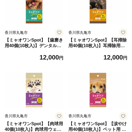
香川県丸亀市
香川県丸亀市
【ミャオワンSpot】【歯磨き
【ミャオワンSpot】【耳掃除
用40個(10枚入)】デンタルシ
用40個(10枚入)】耳掃除用シ
ート ペット用 ウェットティ
ート お手入れ ケア用品 ペッ
12,000
12,000
ッシュ ミャオワンSpot 小型
ト用 ウェットティッシュ ミ
円
円
犬用 ペット用品 ペット 犬 猫
ャオワンSpot 小型犬用 ペッ
デンタル シート 歯磨き 歯磨
ト 犬 猫 日用品 消耗品 生活
きシート 口腔ケア 口腔ケア
用品 香川
シート 日用品 消耗品 生活用
品 香川
香川県丸亀市
香川県丸亀市
【ミャオワンSpot】【肉球用
【ミャオワンSpot】【涙やけ
40個(10枚入)】肉球用ウェッ
用40個(10枚入)】ペット用 涙