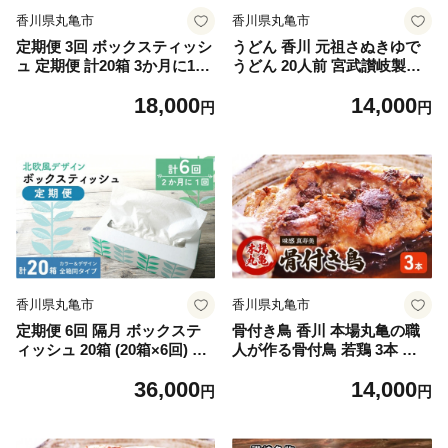
香川県丸亀市
香川県丸亀市
定期便 3回 ボックスティッシ
うどん 香川 元祖さぬきゆで
ュ 定期便 計20箱 3か月に1回
うどん 20人前 宮武讃岐製麺
ティッシュペーパー ティッシ
所 丸亀からお届け だし付き
18,000
14,000
ュ 箱ティッシュ 定期配送 日
讃岐うどん 麺 麺類 うどん ゆ
円
円
用品 日用品 定期便 ティッシ
でうどん 茹で麺 おすすめ 個
ュ定期便 消耗品 生活用品 常
包装 常温 常温保存 日持ち 備
備品 衛生用品 生活応援 消耗
蓄 簡単調理 讃岐 香川県 丸亀
品 まとめ買い 防災 備蓄 必需
丸亀市
品 生活雑貨 おしゃれ かわい
い
香川県丸亀市
香川県丸亀市
定期便 6回 隔月 ボックステ
骨付き鳥 香川 本場丸亀の職
ィッシュ 20箱 (20箱×6回) 北
人が作る骨付鳥 若鶏 3本 セ
欧風デザイン ティッシュペー
ット 父の日 ギフト 贈り物 お
36,000
14,000
パー ティッシュ ボックステ
肉 肉 鶏肉 鶏 モモ肉 骨付鳥
円
円
ィシュ ティシュ ティシュー
鶏モモ肉 鶏モモ ローストチ
ペーパー 日用品 消耗品 生活
キン チキンレッグ焼き鳥 焼
用品 常備品 衛生用品 生活応
鳥