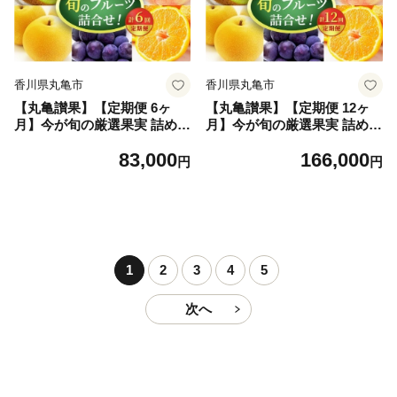
物定期 果物定期便 人気果物
定期便 人気果物 人気フルー
人気フルーツ 香川 丸亀お取
ツ お取り寄せ 冷蔵 冷蔵配送
り寄せ 冷蔵 冷蔵配送 定期 3
定期 4回
回
香川県丸亀市
香川県丸亀市
【丸亀讃果】【定期便 6ヶ
【丸亀讃果】【定期便 12ヶ
月】今が旬の厳選果実 詰め合
月】今が旬の厳選果実 詰め合
わせ いちご みかん デコポン
わせ 桃 梨 ぶどう マスカット
83,000
166,000
はっさく びわ 桃 梨 ぶどう
キウイ 柿 みかん いちご せと
円
円
マスカット キウイ キウイフ
か はっさく デコポン オレン
ルーツ 柿 清見オレンジ せと
ジ 清見オレンジ 旬の果物 果
か 旬の果物 旬のフルーツ 果
物 くだもの 12回 1年 お楽し
物 くだもの 6回 半年 詰合せ
み 詰合せ デザート フルーツ
デザート フルーツ定期 フル
定期 フルーツ定期便 果物定
ーツ定期便 果物定期 果物定
期 果物定期便 人気果物 人気
1
2
3
4
5
期便 人気果物 人気フルーツ
フルーツ 香川 丸亀
香川 丸亀
次へ