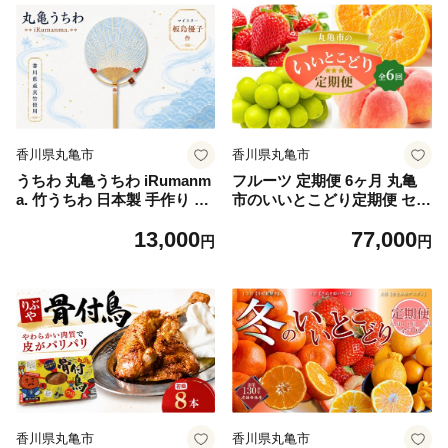
香川県丸亀市
香川県丸亀市
うちわ 丸亀うちわ iRumanm
フルーツ 定期便 6ヶ月 丸亀
a. 竹うちわ 日本製 手作り お
市のいいとこどり定期便 セッ
しゃれ かわいい かっこいい
ト 詰め合わせ 桃 ニューピオ
13,000
77,000
可愛い シンプル 大人 お土産
ーネ シャインマスカット み
円
円
伝統工芸品 真竹 和紙 職人 夏
かん いちご デコポン さぬき
涼 和雑貨 浴衣 ギフト プレゼ
ひめ せとか 果物 6回 半年 デ
ント 小物 雑貨 香川県 丸亀市
ザート フルーツ定期 フルー
ツ定期便 果物定期 果物定期
便 人気果物 人気フルーツ 香
川 丸亀
香川県丸亀市
香川県丸亀市