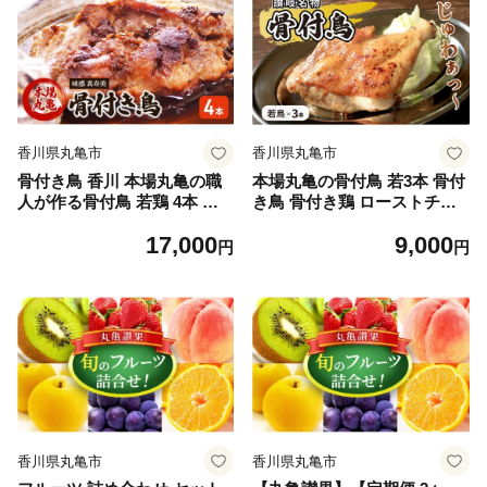
援 消耗品 まとめ買い 防災 備
蓄 必需品 生活雑貨 おしゃれ
かわいい
香川県丸亀市
香川県丸亀市
骨付き鳥 香川 本場丸亀の職
本場丸亀の骨付鳥 若3本 骨付
人が作る骨付鳥 若鶏 4本 セ
き鳥 骨付き鶏 ローストチキ
ット 父の日 ギフト 贈り物 お
ン 冷凍食品 チキンレッグ 焼
17,000
9,000
肉 肉 鶏肉 鶏 モモ肉 骨付鳥
き鳥 焼鳥 鶏もも 肉 冷凍 骨
円
円
鶏モモ肉 鶏モモ ローストチ
付き鳥 骨付き鶏 鶏肉 もも 簡
キン チキンレッグ 焼き鳥 焼
単 おかず 惣菜 チキン 焼き鳥
鳥
焼鳥 鶏 若鳥 とりにく ご当地
グルメ 冷凍配送 キャンプ バ
ーベキュー BBQ アウトドア
クリスマス 香川県 丸亀市
香川県丸亀市
香川県丸亀市