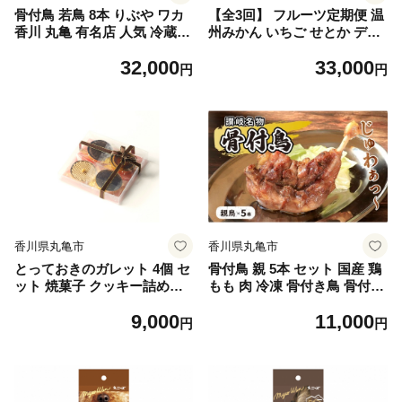
骨付鳥 若鳥 8本 りぶや ワカ
【全3回】 フルーツ定期便 温
香川 丸亀 有名店 人気 冷蔵
州みかん いちご せとか デコ
冷凍 からあげ ランキング ス
ポン 小原紅早生 さぬき姫い
32,000
33,000
パイス 骨付鶏 骨付き鳥 チキ
ちご みかん 蜜柑 オレンジ 苺
円
円
ン ローストチキン チキンレ
イチゴ 不知火 柑橘 高級 果物
ッグ 鶏肉 鳥肉 とりにく 肉
フルーツ 定期便 デザート 果
通販 お取り寄せ グルメ 個包
実 青果 甘い ジュース ゼリー
装 小分け 送料無料 香川県 丸
ケーキ アイス シャーベット
亀市 オンリーワン
スイーツ 冬の味覚 国産 香川
県 丸亀市 くだもの畑 PonPo
n
香川県丸亀市
香川県丸亀市
とっておきのガレット 4個 セ
骨付鳥 親 5本 セット 国産 鶏
ット 焼菓子 クッキー詰め合
もも 肉 冷凍 骨付き鳥 骨付き
わせ ガレット 詰合せ ギフト
鶏 鶏肉 もも 簡単 おかず 惣
9,000
11,000
贈り物 お菓子
菜 チキン 焼き鳥 焼鳥 鶏 親
円
円
鳥 とりにく ご当地 グルメ 冷
凍配送 キャンプ バーベキュ
ー BBQ アウトドア クリスマ
ス 香川県 香川 丸亀 丸亀市