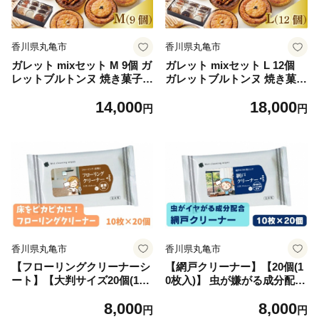
香川県丸亀市
香川県丸亀市
ガレット mixセット M 9個 ガ
ガレット mixセット L 12個
レットブルトンヌ 焼き菓子
ガレットブルトンヌ 焼き菓子
焼菓子 セット お菓子 スイー
焼菓子 セット お菓子 スイー
14,000
18,000
ツ 詰め合わせ おやつ デザー
ツ 詰め合わせ おやつ デザー
円
円
ト コーヒー 珈琲 紅茶 プレー
ト コーヒー 珈琲 紅茶 プレー
ン ショコラ メープル いちご
ン ショコラ メープル いちご
ピスタチオ バニラ ナッツ プ
ピスタチオ バニラ ナッツ プ
レゼント ギフト 離島配送不
レゼント ギフト 離島配送不
可 il Ponte 香川県 丸亀市
可 il Ponte 香川県 丸亀市
香川県丸亀市
香川県丸亀市
【フローリングクリーナーシ
【網戸クリーナー】【20個(1
ート】【大判サイズ20個(10
0枚入)】 虫が嫌がる成分配合
枚入)】 フローリングクリー
掃除 ウェットティッシュ ウ
8,000
8,000
ナー 除菌 床掃除 ウェットテ
ェットシート 虫よけ 防虫 忌
円
円