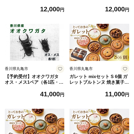
ト 肉球用シート お手入れ ケ
やけ用 ウェットティッシュ 4
12,000
12,000
ア用品 ペット用 ウェットテ
0個 ミャオワンSpot 小型犬用
円
円
ィッシュ ミャオワンSpot 小
ペット用品 涙やけ クリーナ
型犬用 ペット用品 ペット 犬
ー 涙やけシート ペット 犬 猫
猫 日用品 消耗品 生活用品 香
日用品 消耗品 生活用品 お手
川
入れ ケア用品 ケア 香川
香川県丸亀市
香川県丸亀市
【予約受付】オオクワガタ
ガレット mixセット S 6個 ガ
オス・メス1ペア（各1匹・香
レットブルトンヌ 焼き菓子
川県産）クワガタ 昆虫 虫 虫
焼菓子 セット お菓子 スイー
41,000
11,000
取り 体験 夏休み 自由研究 子
ツ 詰め合わせ おやつ デザー
円
円
供 小学生 親子 ※2026年8月
ト コーヒー 珈琲 紅茶 プレー
以降発送 香川県 丸亀市
ン ショコラ メープル いちご
ピスタチオ バニラ ナッツ プ
レゼント ギフト 離島配送不
可 il Ponte 香川県 丸亀市