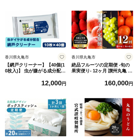
ィッシュ 消臭 クリーナー シ
避剤 日用品 人気日用品 掃除
ートタイプ シート 掃除用品
用品 掃除用具 生活用品 まと
掃除 日用品 消耗品 生活用品
め買い
シートクリーナー 香川
香川県丸亀市
香川県丸亀市
【網戸クリーナー】【40個(1
絶品フルーツの定期便 -旬の
0枚入)】 虫が嫌がる成分配合
果実便り- 12ヶ月 讃州丸亀 定
掃除 ウェットティッシュ ウ
期便 フルーツ セット 詰め合
12,000
160,000
ェットシート 虫よけ 防虫 忌
わせ 小原紅早生みかん いち
円
円
避剤 日用品 人気日用品 掃除
ご キウイ はっさく デコポン
用品 掃除用具 生活用品 まと
びわ 桃 シャインマスカット
め買い
みかん ゴールドキウイ さぬ
きひめ 旬の果物 くだもの 12
回 1年 お楽しみ 香川県 丸亀
市