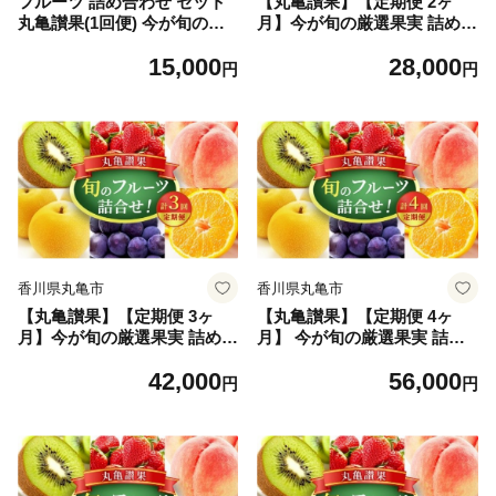
フルーツ 詰め合わせ セット
【丸亀讃果】【定期便 2ヶ
丸亀讃果(1回便) 今が旬の厳
月】今が旬の厳選果実 詰め合
選果実 旬のフルーツ 食べ比
わせ 旬のフルーツ 食べ比べ
15,000
28,000
べ いちご みかん デコポン び
いちご みかん デコポン びわ
円
円
わ 桃 梨 ぶどう 柿 キウイ 柑
桃 梨 ぶどう 柿 キウイ 柑橘
橘 柑橘類 果物 デザート おや
柑橘類 果物 デザート おやつ
つ 旬 産地直送 旬の果物 お取
旬 産地直送 旬の果物 旬のフ
り寄せ 取り寄せ フルーツギ
ルーツ フルーツギフト フル
フト 人気果物 人気フルーツ
ーツ定期 フルーツ定期便 果
送料無料 冷蔵 冷蔵配送 香川
物定期 果物定期便 人気果物
人気フルーツ 香川 丸亀お取
り寄せ 冷蔵 冷蔵配送 定期 2
回
香川県丸亀市
香川県丸亀市
【丸亀讃果】【定期便 3ヶ
【丸亀讃果】【定期便 4ヶ
月】今が旬の厳選果実 詰め合
月】 今が旬の厳選果実 詰め
わせ 旬のフルーツ 食べ比べ
合わせ 旬のフルーツ 食べ比
42,000
56,000
いちご みかん デコポン びわ
べ いちご みかん デコポン び
円
円
桃 梨 ぶどう 柿 キウイ 柑橘
わ 桃 梨 ぶどう 柿 キウイ 柑
柑橘類 果物 デザート おやつ
橘 柑橘類 果物 デザート おや
旬 産地直送 旬の果物 旬のフ
つ 旬 産地直送 旬の果物 フル
ルーツ フルーツギフト フル
ーツギフト フルーツ定期 フ
ーツ定期 フルーツ定期便 果
ルーツ定期便 果物定期 果物