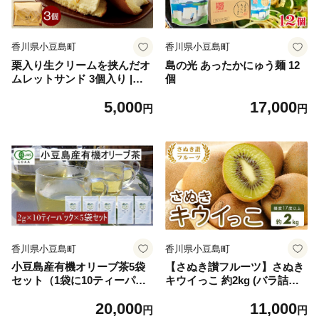
香川県小豆島町
香川県小豆島町
栗入り生クリームを挟んだオ
島の光 あったかにゅう麺 12
ムレットサンド 3個入り |洋
個
菓子 おやつ お菓子 ふわふわ
5,000
17,000
栗 生クリーム 小豆島 人気 美
円
円
味しい
香川県小豆島町
香川県小豆島町
小豆島産有機オリーブ茶5袋
【さぬき讃フルーツ】さぬき
セット（1袋に10ティーパッ
キウイっこ 約2kg (バラ詰め)
ク×5袋＝50パック）／唯一の
キウイ フルーツ キウイフル
20,000
11,000
国産有機JAS認定オリーブ葉
ーツ 果物 くだもの 人気 小豆
円
円