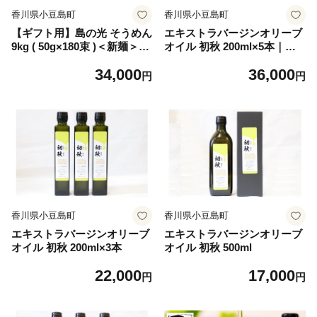
香川県小豆島町
香川県小豆島町
【ギフト用】島の光 そうめん
エキストラバージンオリーブ
9kg ( 50g×180束 )＜新麺＞
オイル 初秋 200ml×5本｜オ
【贈答用・熨斗つき】
リーブオイル エキストラバー
34,000
36,000
ジン エクストラバージン オ
円
円
リーブ油 食用油 油 調味油 あ
ぶら 香川 香川県 小豆島 土産
お土産 お取り寄せ
香川県小豆島町
香川県小豆島町
エキストラバージンオリーブ
エキストラバージンオリーブ
オイル 初秋 200ml×3本
オイル 初秋 500ml
22,000
17,000
円
円