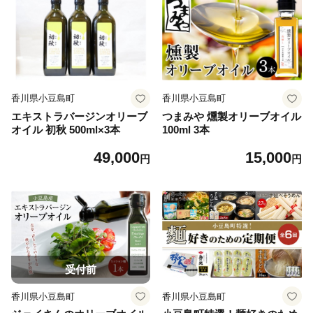
香川県小豆島町
香川県小豆島町
エキストラバージンオリーブ
つまみや 燻製オリーブオイル
オイル 初秋 500ml×3本
100ml 3本
49,000
15,000
円
円
受付前
香川県小豆島町
香川県小豆島町