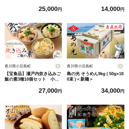
島 めしの素シリーズ
25,000
14,000
円
円
香川県小豆島町
香川県小豆島町
【宝食品】瀬戸内炊き込みご
島の光 そうめん9kg ( 50g×18
飯の素3種10個セット 小豆
0束 )＜新麺＞
島 めしの素シリーズ
27,000
34,000
円
円