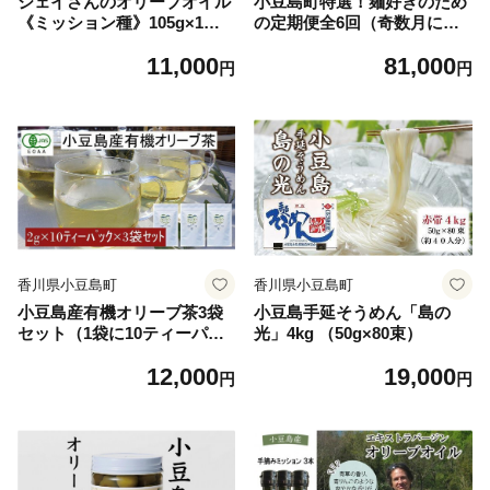
ジェイさんのオリーブオイル
小豆島町特選！麺好きのため
《ミッション種》105g×1本
の定期便全6回（奇数月にお
コンパニョーニファームズ エ
届け）
11,000
81,000
キストラバージンオイル 202
円
円
6年秋収穫 100％小豆島産 手
摘み
香川県小豆島町
香川県小豆島町
小豆島産有機オリーブ茶3袋
小豆島手延そうめん「島の
セット（1袋に10ティーパッ
光」4kg （50g×80束）
ク×3袋＝30パック）／唯一の
12,000
19,000
国産有機JAS認定オリーブ葉
円
円
使用 ノンカフェイン オレウ
ロペイン 抗酸化作用