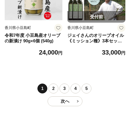
受付前
香川県小豆島町
香川県小豆島町
令和7年度 小豆島産オリーブ
ジェイさんのオリーブオイル
の新漬け 90g×6個 (540g)
《ミッション種》3本セット
コンパニョーニファームズ エ
24,000
33,000
キストラバージンオイル 202
円
円
6年収穫 100％小豆島産 手摘
み
1
2
3
4
5
次へ