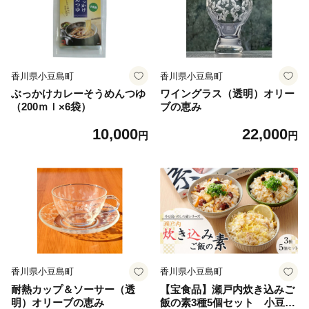
香川県小豆島町
香川県小豆島町
ぶっかけカレーそうめんつゆ
ワイングラス（透明）オリー
（200ｍｌ×6袋）
ブの恵み
10,000
22,000
円
円
香川県小豆島町
香川県小豆島町
耐熱カップ＆ソーサー（透
【宝食品】瀬戸内炊き込みご
明）オリーブの恵み
飯の素3種5個セット 小豆