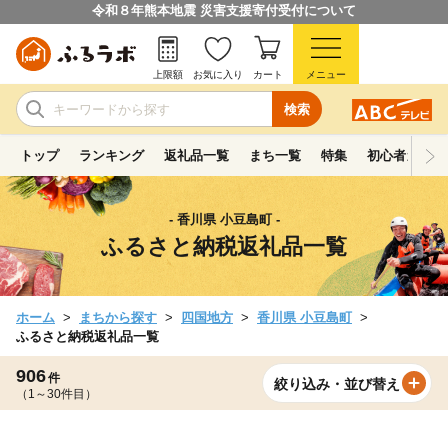
令和８年熊本地震 災害支援寄付受付について
上限額
お気に入り
カート
メニュー
検索
トップ
ランキング
返礼品一覧
まち一覧
特集
初心者ガイド
- 香川県 小豆島町 -
ふるさと納税返礼品一覧
ホーム
まちから探す
四国地方
香川県 小豆島町
ふるさと納税返礼品一覧
906
件
絞り込み・並び替え
（1～30件目）