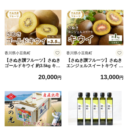
使用 ノンカフェイン オレウ
島
ロペイン 抗酸化作用
香川県小豆島町
香川県小豆島町
【さぬき讃フルーツ】さぬき
【さぬき讃フルーツ】さぬき
ゴールドキウイ 約3.5kg キウ
エンジェルスイートキウイ 化
イ フルーツ キウイフルーツ
粧箱入り 約1kg キウイ フル
20,000
13,000
果物 くだもの 人気 小豆島
ーツ キウイフルーツ 果物 く
円
円
だもの 人気 小豆島