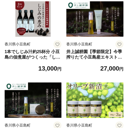
香川県小豆島町
香川県小豆島町
1本でしじみ汁約25杯分 小豆
井上誠耕園【季節限定】今季
島の佃煮屋がつくった「しじ
搾りたて小豆島産エキストラ
みの恵み」240ml×3本
ヴァージンオリーブオイル 2
13,000
27,000
0ml【化粧用】と美顔ジェル5
円
円
0mlセット
香川県小豆島町
香川県小豆島町