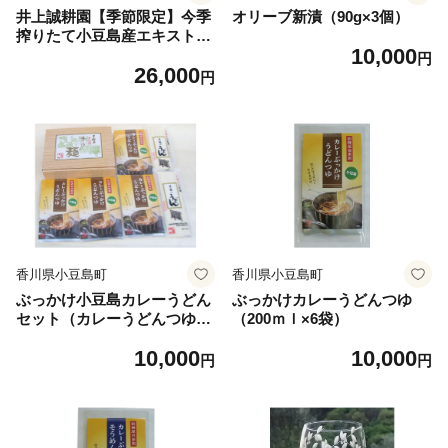
井上誠耕園【季節限定】今季
オリーブ新漬（90g×3個）
搾りたて小豆島産エキストラ
10,000
ヴァージンオリーブオイル 2
円
26,000
0ml【化粧用】と釜焚きオリ
円
ーブ石鹸100ｇセット
香川県小豆島町
香川県小豆島町
ぶっかけ小豆島カレーうどん
ぶっかけカレーうどんつゆ
セット（カレーうどんつゆ20
（200ｍｌ×6袋）
0ｇ×4・さぬき手延べうどん1
10,000
10,000
80g×2）
円
円