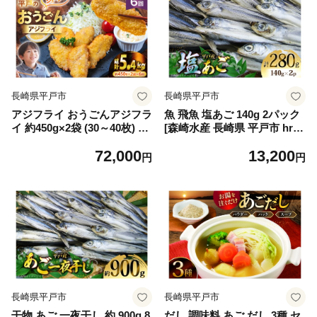
長崎県平戸市
長崎県平戸市
アジフライ おうごんアジフラ
魚 飛魚 塩あご 140g 2パック
イ 約450g×2袋 (30～40枚) 6
[森崎水産 長崎県 平戸市 hr42
回 定期便 計約5.4kg (180～24
bgy410179] 平戸 お酒のお供
72,000
13,200
0枚) [しばやま水産 長崎県 平
干物 おつまみ
円
円
戸市 hr42bgy400088] アジ フ
ライ 揚げ物 鯵 あじ 惣菜 お
かず お弁当 一品 おつまみ ジ
ューシー 肉厚
長崎県平戸市
長崎県平戸市
干物 あご 一夜干し 約 900g 8
だし 調味料 あご だし 3種 セ