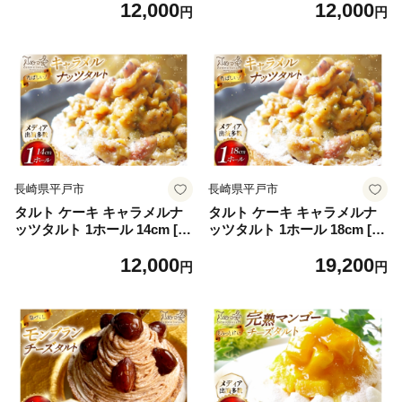
12,000
12,000
hr42bjo490002] チョコレー
戸市 hr42bjo490005] 栗 くり
円
円
ト 濃厚 ずっしり 生チョコ ス
マロン タルト 誕生日 お菓子
イーツ ケーキ ご褒美 誕生日
スイーツ ご褒美 お取り寄せ
長崎県平戸市
長崎県平戸市
タルト ケーキ キャラメルナ
タルト ケーキ キャラメルナ
ッツタルト 1ホール 14cm [心
ッツタルト 1ホール 18cm [心
優-Cotoyu Sweets- 長崎県 平
優-Cotoyu Sweets- 長崎県 平
12,000
19,200
戸市 hr42bjo490006] アーモ
戸市 hr42bjo490258] アーモ
円
円
ンド くるみ カシューナッツ
ンド くるみ カシューナッツ
かぼちゃの種 スイーツ キャ
かぼちゃの種 スイーツ キャ
ラメル ご褒美 誕生日
ラメル ご褒美 誕生日