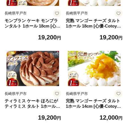
長崎県平戸市
長崎県平戸市
モンブラン ケーキ モンブラ
完熟 マンゴー チーズ タルト
ンタルト 1ホール 18cm [心
1ホール 18cm [心優-Cotoyu
優-Cotoyu Sweets- 長崎県 平
Sweets- 長崎県 平戸市 hr42b
19,200
19,200
戸市 hr42bjo490259] 栗 くり
jo490260] トロピカル 果物 ケ
円
円
マロン タルト 誕生日 お菓子
ーキ たっぷり チーズケーキ
スイーツ ご褒美 お取り寄せ
スイーツ ご褒美 誕生日
長崎県平戸市
長崎県平戸市
ティラミス ケーキ ほろにが
完熟 マンゴー チーズ タルト
ティラミス タルト 1ホール 1
1ホール 14cm [心優-Cotoyu
8cm [心優-Cotoyu Sweets-
Sweets- 長崎県 平戸市 hr42b
19,200
12,000
長崎県 平戸市 hr42bjo49026
jo490014] トロピカル 果物 ケ
円
円
1] スイーツ ほろ苦 コーヒー
ーキ たっぷり チーズケーキ