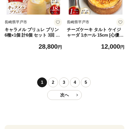
長崎県平戸市
長崎県平戸市
キャラメル ブリュレ プリン
チーズケーキ タルト ケイジ
6種×1個 計6個 セット 3回 定
ャーダ 1ホール 15cm [心優-C
期便 総計18個 [心優-Cotoyu
otoyu Sweets- 長崎県 平戸市
28,800
12,000
Sweets- 長崎県 平戸市 hr42b
hr42bjo490053] チーズ ケー
円
円
jo490236] なめらか 生キャラ
キ スイーツ バスク ニューヨ
メル パンナコッタ カラメル
ーク ベイクド ご褒美 誕生日
ご褒美
1
2
3
4
5
次へ