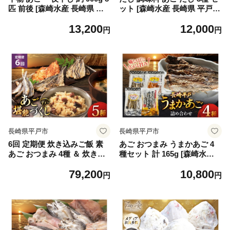
匹 前後 [森崎水産 長崎県 平
ット [森崎水産 長崎県 平戸市
戸市 hr42bgy410050] さかな
hr42bgy410181] 出汁 パウダ
13,200
12,000
おつまみ 一品
ー スープ パック 便利 時短
円
円
長崎県平戸市
長崎県平戸市
6回 定期便 炊き込みご飯 素
あご おつまみ うまかあご 4
あご おつまみ 4種 ＆ 炊き込
種セット 計 165g [森崎水産
みご飯の素 5点 セット [森崎
長崎県 平戸市 hr42bgy41008
79,200
10,800
水産 長崎県 平戸市 hr42bgy4
6] お菓子 おかし 明太子 めん
円
円
10084] 炊き込みごはん レト
たいこ 珍味 晩酌 おつまみセ
ルト 釜飯の素 ご飯 ごはん ゴ
ット
ハン あごめし ご飯の素 おつ
まみ 定期 6ヶ月