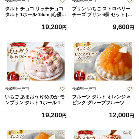
長崎県平戸市
長崎県平戸市
タルト チョコ リッチチョコ
プリン いちご ストロベリー
タルト 1ホール 18cm [心優-C
チーズ プリン 6個 セット [心
otoyu Sweets- 長崎県 平戸市
優-Cotoyu Sweets- 長崎県 平
19,200
9,600
hr42bjo490262] チョコレー
戸市 hr42bjo490232] イチゴ
円
円
ト 濃厚 ずっしり 生チョコ ス
苺 スイーツ ぷりん ご褒美
イーツ ケーキ ご褒美 誕生日
長崎県平戸市
長崎県平戸市
いちご あまおう ゆめのか モ
フルーツ タルト オレンジ &
ンブラン タルト 1ホール 18c
ピンク グレープフルーツ チ
m [心優-Cotoyu Sweets- 長
ーズタルト 1ホール 14cm [心
19,200
12,000
崎県 平戸市 hr42bjo490263]
優-Cotoyu Sweets- 長崎県 平
円
円
苺 イチゴ ケーキ スイーツ ご
戸市 hr42bjo490029] 柑橘 果
褒美 誕生日
物 ケーキ たっぷり スイーツ
ご褒美 誕生日