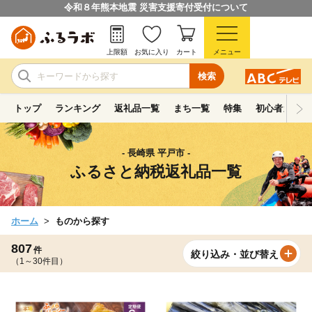
令和８年熊本地震 災害支援寄付受付について
上限額
お気に入り
カート
メニュー
検索
トップ
ランキング
返礼品一覧
まち一覧
特集
初心者ガイド
- 長崎県 平戸市 -
ふるさと納税返礼品一覧
ホーム
ものから探す
807
件
絞り込み・並び替え
（1～30件目）