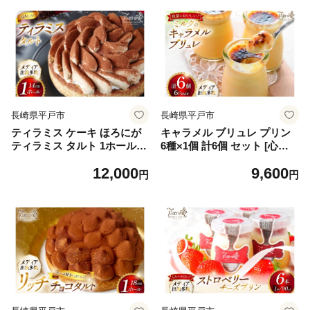
ご褒美 誕生日
スイーツ ご褒美 誕生日
長崎県平戸市
長崎県平戸市
ティラミス ケーキ ほろにが
キャラメル ブリュレ プリン
ティラミス タルト 1ホール 1
6種×1個 計6個 セット [心優-
4cm [心優-Cotoyu Sweets-
Cotoyu Sweets- 長崎県 平戸
12,000
9,600
長崎県 平戸市 hr42bjo49001
市 hr42bjo490230] なめらか
円
円
5] スイーツ ほろ苦 コーヒー
生キャラメル パンナコッタ
ご褒美 誕生日
カラメル ご褒美