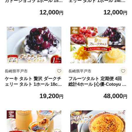
ガトーショコラ 1ホール 15c
ェリー タルト 1ホール 14cm
m [心優-Cotoyu Sweets- 長
[心優-Cotoyu Sweets- 長崎
12,000
12,000
崎県 平戸市 hr42bjo490040]
県 平戸市 hr42bjo490041] ア
円
円
チョコレート 濃厚 ずっしり
メリカン チェリー サクラン
生チョコ スイーツ ケーキ ご
ボ さくらんぼ フルーツ 果物
褒美 誕生日
たっぷり スイーツ ご褒美 誕
生日
長崎県平戸市
長崎県平戸市
ケーキ タルト 贅沢 ダークチ
フルーツタルト 定期便 4回
ェリー タルト 1ホール 18cm
総計4ホール [心優-Cotoyu S
[心優-Cotoyu Sweets- 長崎
weets- 長崎県 平戸市 hr42bj
19,200
48,000
県 平戸市 hr42bjo490265] ア
o490048] フルーツ タルト 食
円
円
メリカン チェリー サクラン
べ比べ 果物 ケーキ いちご マ
ボ さくらんぼ フルーツ 果物
ンゴー ダークチェリー ご褒
たっぷり スイーツ ご褒美 誕
美 誕生日
生日