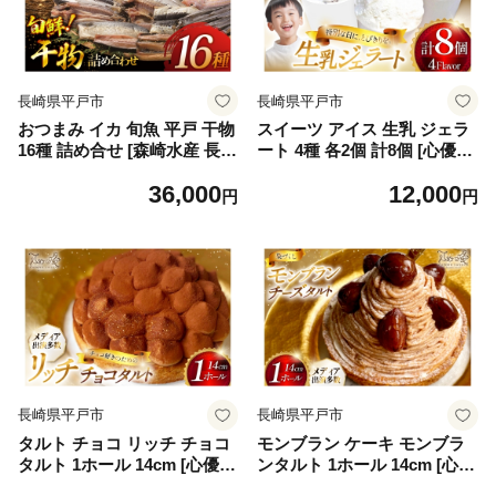
長崎県平戸市
長崎県平戸市
おつまみ イカ 旬魚 平戸 干物
スイーツ アイス 生乳 ジェラ
16種 詰め合せ [森崎水産 長崎
ート 4種 各2個 計8個 [心優-C
県 平戸市 hr42bgy410180] い
otoyu Sweets- 長崎県 平戸市
36,000
12,000
か セット 詰合せ 干物 干物セ
hr42bjo490001] ミルク 濃厚
円
円
ット 一夜干し いかめし 冷凍
ソフトクリーム クリーム
国産 ひもの 魚
長崎県平戸市
長崎県平戸市
タルト チョコ リッチ チョコ
モンブラン ケーキ モンブラ
タルト 1ホール 14cm [心優-C
ンタルト 1ホール 14cm [心
otoyu Sweets- 長崎県 平戸市
優-Cotoyu Sweets- 長崎県 平