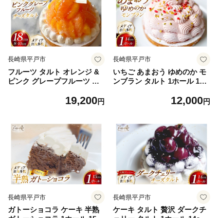
長崎県平戸市
長崎県平戸市
フルーツ タルト オレンジ &
いちご あまおう ゆめのか モ
ピンク グレープフルーツ チ
ンブラン タルト 1ホール 14c
ーズタルト 1ホール 18cm [心
m [心優-Cotoyu Sweets- 長
19,200
12,000
優-Cotoyu Sweets- 長崎県 平
崎県 平戸市 hr42bjo490039]
円
円
戸市 hr42bjo490264] 柑橘 果
苺 イチゴ ケーキ スイーツ ご
物 ケーキ たっぷり スイーツ
褒美 誕生日
ご褒美 誕生日
長崎県平戸市
長崎県平戸市
ガトーショコラ ケーキ 半熟
ケーキ タルト 贅沢 ダークチ