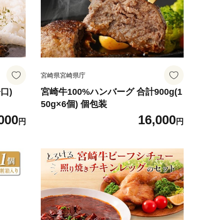
宮崎県宮崎県庁
辛口)
宮崎牛100%ハンバーグ 合計900g(1
50g×6個) 個包装
000
16,000
円
円