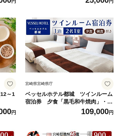
000
25,000
円
円
宮崎県宮崎県庁
12～1
ベッセルホテル都城 ツインルーム
宿泊券 夕食「黒毛和牛焼肉」・朝
食「和洋バイキング」付き
000
109,000
円
円