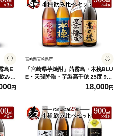
宮崎県宮崎県庁
霧島E
「宮崎県芋焼酎」茜霧島・木挽BLU
瓶 飲み比
E・天孫降臨・芋製高千穂 25度 900
ml瓶 飲み比べ4本セット
000
18,000
円
円