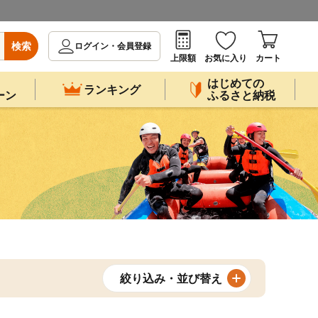
検索
ログイン・会員登録
上限額
お気に入り
カート
はじめての
ランキング
ーン
ふるさと納税
絞り込み・並び替え