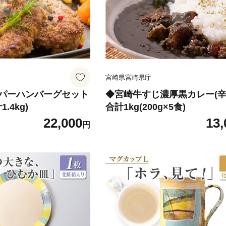
宮崎県宮崎県庁
パーハンバーグセット
◆宮崎牛すじ濃厚黒カレー(
.4kg)
合計1kg(200g×5食)
22,000
13,
円