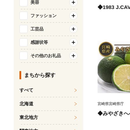
美容
◆1983 J.CA
ファッション
工芸品
感謝状等
その他のお礼品
まちから探す
すべて
北海道
宮崎県宮崎県庁
◆みやざきへべ
東北地方