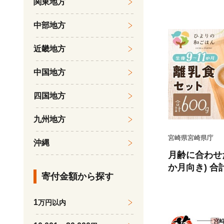
関東地方
中部地方
近畿地方
中国地方
四国地方
九州地方
宮崎県宮崎県庁
沖縄
月齢に合わせた
か月向き) 合計
寄付金額から探す
1
万円以内