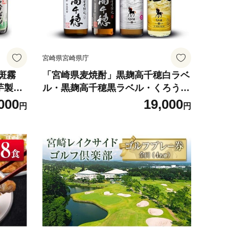
宮崎県宮崎県庁
斑霧
「宮崎県麦焼酎」黒麹高千穂白ラベ
芋製高
ル・黒麹高千穂黒ラベル・くろう
瓶 飲み
ま・長期貯蔵酒ひむかのくろうま 2
000
19,000
円
円
5度 900ml 飲み比べ4本セット