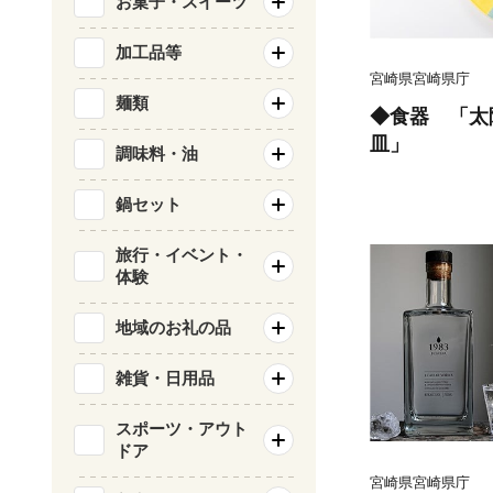
お菓子・スイーツ
加工品等
宮崎県宮崎県庁
麺類
◆食器 「太
皿」
調味料・油
鍋セット
旅行・イベント・
体験
地域のお礼の品
雑貨・日用品
スポーツ・アウト
ドア
宮崎県宮崎県庁