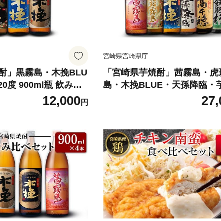
宮崎県宮崎県庁
酎」黒霧島・木挽BLU
「宮崎県芋焼酎」茜霧島・虎
0度 900ml瓶 飲み比
島・木挽BLUE・天孫降臨・
千穂・爽飫肥杉 25度 900ml
12,000
27,
円
比べ6本セット