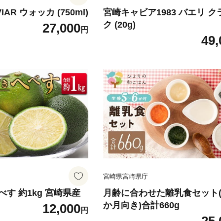
VIAR ウォッカ (750ml)
宮崎キャビア1983 バエリ 
ク (20g)
27,000
円
49,
宮崎県宮崎県庁
す 約1kg 宮崎県産
月齢に合わせた離乳食セット(
か月向き)合計660g
12,000
円