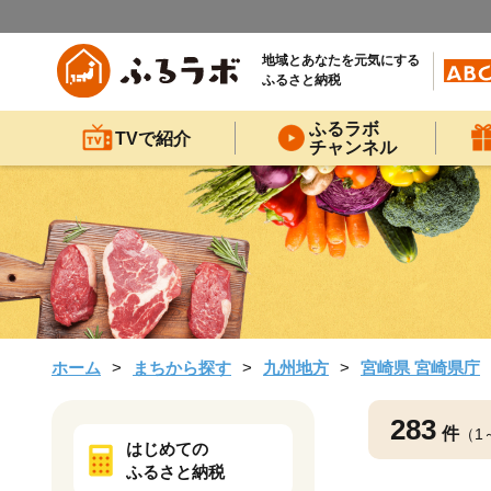
地域とあなたを元気にする
ふるさと納税
ふるラボ
TVで紹介
チャンネル
ホーム
まちから探す
九州地方
宮崎県 宮崎県庁
283
件
（1
はじめての
ふるさと納税