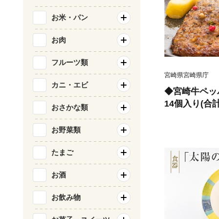
お米・パン
お肉
フルーツ類
宮崎県宮崎県庁
カニ・エビ
◆宮崎牛ペッ
14個入り(合計1
おさかな類
お野菜類
たまご
お酒
お飲み物