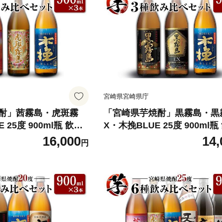
宮崎県宮崎県庁
酎」茜霧島・虎斑霧
「宮崎県芋焼酎」黒霧島・黒
 25度 900ml瓶 飲み
X・木挽BLUE 25度 900ml
ト
べ3本セット
16,000
14,
円