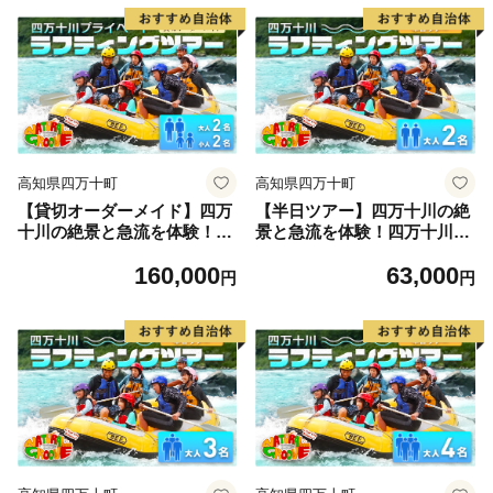
Mng-05
高知県四万十町
高知県四万十町
【貸切オーダーメイド】四万
【半日ツアー】四万十川の絶
十川の絶景と急流を体験！四
景と急流を体験！四万十川ラ
万十川プライベートラフティ
フティングツアー 大人2
160,000
63,000
ングツアー 大人2名、小人2
名 Mng-07
円
円
名『昼食付／最大6時間』
Mng-06