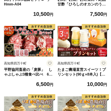
Hmm-A04
甘酢「ひろしのオカンのうま
いっ酢」／Lsh-B01
10,500
7,500
円
円
高知県四万十町
高知県四万十町
平野協同畜産の「麦豚」 し
たまご農場直営スイーツ！プ
ゃぶしゃぶ3種食べ比べ 600
リンセット(90ｇ×8本入)【お
ｇ ロース 肩ロース バ
届け日指定可能】Gbn-42
6,500
10,000
ラ 200ｇ×3パック 3～4人
円
円
前／Ahc-A10