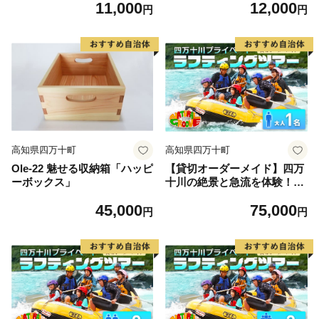
11,000
12,000
（170g×5個）／Qdr-92
円
円
高知県四万十町
高知県四万十町
Ole-22 魅せる収納箱「ハッピ
【貸切オーダーメイド】四万
ーボックス」
十川の絶景と急流を体験！四
万十川プライベートラフティ
45,000
75,000
ングツアー 大人1名『昼食
円
円
付／最大6時間』 Mng-01