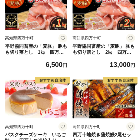
高知県四万十町
高知県四万十町
平野協同畜産の「麦豚」 豚も
平野協同畜産の「麦豚」 豚も
も切り落とし 1㎏ 四万十
も切り落とし 2㎏ 四万十
ポーク ／Ahc-B06
ポーク／Ahc-A07
6,500
13,000
円
円
高知県四万十町
高知県四万十町
バスクチーズケーキ いちご
四万十地焼き蒲焼鰻2尾セッ