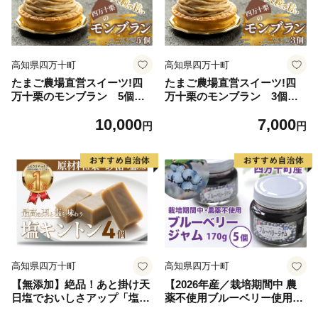
高知県四万十町
高知県四万十町
たまご農場直営スイーツ!四
たまご農場直営スイーツ!四
万十栗のモンブラン 5個入
万十栗のモンブラン 3個入
り Gbn-51
り Gbn-52
10,000
7,000
円
円
高知県四万十町
高知県四万十町
【無添加】絶品！あと掛け天
【2026年産／栽培期間中 農
日塩でおいしさアップ「塩キ
薬不使用ブルーベリー使用】
ントン 4個入」／Qdr-221
手づくりブルーベリージャム