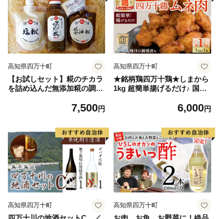
高知県四万十町
高知県四万十町
【お試しセット】糀のチカラ
★銘柄鶏四万十鶏★しまから
を詰め込んだ無添加糀の調味
1kg 超簡単揚げるだけ♪ 国産
料セット／Lsk-B02
唐揚げ からあげ 国産鶏肉 肉
7,500
6,000
お肉 鶏肉 とりにく 鳥肉 鶏ム
円
円
ネ 鶏むね 弁当 おかず むね肉
冷凍／Adf-A33
高知県四万十町
高知県四万十町
四万十川の地酒セットC ／
お肉、お魚、お野菜に！絶品