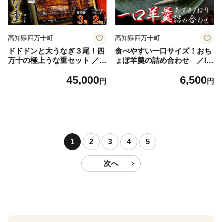
高知県四万十町
高知県四万十町
ドドドンと大うなぎ３尾！四
食べやすい一口サイズ！おち
万十の極上うな重セット ／E
ょぼ羊羹の詰め合わせ ／Iy
sg-A24
y-B03
45,000
6,500
円
円
1
2
3
4
5
次へ