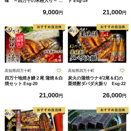
味 ～四万十の米粉入り～ 4
ト Esg-19
号 ／Bmu-C75
9,000
21,000
円
円
高知県四万十町
高知県四万十町
四万十地焼き鰻２尾 蒲焼＆白
炭火の蒲焼ウナギ2尾＆幻の
焼セット Esg-20
栗焼酎ダバダ火振り Esg-22
21,000
26,000
円
円