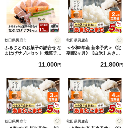
秋田県男鹿市
秋田県男鹿市
ふるさとのお菓子の詰合せ な
＜令和8年産 新米予約＞《定
まはげサブレセット 焼菓子
期便2ヶ月》【白米】あきた
秋田県 男鹿市 お菓子のボン
こまち 5kg [あきたこまち ブ
11,000
21,800
ヌ [焼き菓子 焼菓子 個包装
ランド米 お米 白米 精米 米ど
円
円
手土産 おもたせ スイーツ ス
ころ 秋田 秋田県産]
ウィーツ お菓子 詰め合わせ
ふるさと]
秋田県男鹿市
秋田県男鹿市