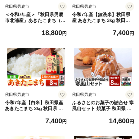
秋田県男鹿市
秋田県男鹿市
＜令和7年産＞「秋田県男鹿
令和7年産【無洗米】秋田県
市北浦産」あきたこまち（玄
産 あきたこまち 3kg 秋田県
米）10kg（5kg×2袋） [あき
男鹿市 こまちライン [こまち
18,800
7,400
たこまち ブランド米 お米 玄
ライン あきたこまち ブレン
円
円
米 米どころ 秋田 秋田県産 男
ド米 お米 白米 精米 無洗米
鹿市北浦産]
米どころ 秋田 秋田県産]
秋田県男鹿市
秋田県男鹿市
令和7年産【白米】秋田県産
ふるさとのお菓子の詰合せ 寒
あきたこまち 3kg 秋田県 男
風山セット 焼菓子 秋田県 男
鹿市 こまちライン [こまちラ
鹿市 お菓子のボンヌ [焼き菓
7,400
14,600
イン あきたこまち ブレンド
子 焼菓子 個包装 手土産 おも
円
円
米 お米 白米 精米 米どころ
たせ スイーツ スウィーツ お
秋田 秋田県産]
菓子 詰め合わせ ふるさと]