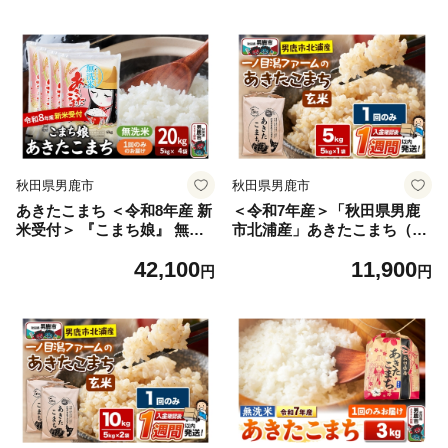
メ 無洗米 あきたこまち 秋田
メ 無洗米 あきたこまち 秋田
県 男鹿市]
県 男鹿市]
秋田県男鹿市
秋田県男鹿市
あきたこまち ＜令和8年産 新
＜令和7年産＞「秋田県男鹿
米受付＞ 『こまち娘』 無洗
市北浦産」あきたこまち（玄
米 20kg（5kg×4袋） 吉運商
米）5kg [あきたこまち ブラ
42,100
11,900
店 [新米 先行受付 米 こめ コ
ンド米 お米 玄米 米どころ 秋
円
円
メ 無洗米 あきたこまち 秋田
田 秋田県産 男鹿市北浦産]
県 男鹿市]