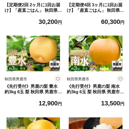
【定期便2回 2ヶ月に1回お届
【定期便4回 3ヶ月に1回お届
け】「産直ごはん」 秋田県産
け】「産直ごはん」 秋田県産
米 パックごはん 180g×48個
米 パックごはん 180g×48個
30,200
60,300
米 お米 ご飯 災害時 保存食
米 お米 ご飯 災害時 保存食
円
円
防災食 非常食 備蓄 常備 セッ
防災食 非常食 備蓄 常備 セッ
ト パックライス [定期便 パッ
ト パックライス [定期便 パッ
クライス 保存食 災害時 ご飯
クライス 保存食 災害時 ご飯
ごはん 米 お米 災害時 保存食
ごはん 米 お米 災害時 保存食
防災食 非常食 備蓄 ローリン
防災食 非常食 備蓄 ローリン
グストック セット 保存料不
グストック セット 保存料不
使用 保存料無添加]
使用 保存料無添加]
秋田県男鹿市
秋田県男鹿市
《先行受付》男鹿の梨 豊水
《先行受付》男鹿の梨 南水
約3kg 6玉 梨 秋田県 男鹿市
約3kg 6玉 梨 秋田県 男鹿市
＜めぐみ農園＞ 2026年9月中
＜めぐみ農園＞ 2026年9月下
12,900
13,500
旬より発送
旬より発送
円
円