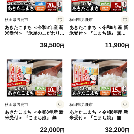
秋田県男鹿市
秋田県男鹿市
あきたこまち ＜令和8年産 新
あきたこまち ＜令和8年産 新
米受付＞ 『米屋のこだわり
米受付＞ 『こまち娘』 無洗
米』 白米 20kg（5kg×4袋）
米 5kg（5kg×1袋） 吉運商店
39,500
11,900
吉運商店 [あきたこまち ブラ
[新米 先行受付 米 こめ コメ
円
円
ンド米 お米 白米 精米 米どこ
無洗米 あきたこまち 秋田県
ろ お弁当 おにぎり 食卓 秋田
男鹿市]
県 男鹿市 秋田県産]
秋田県男鹿市
秋田県男鹿市
あきたこまち ＜令和8年産 新
あきたこまち ＜令和8年産 新
米受付＞ 『こまち娘』 無洗
米受付＞ 『こまち娘』 無洗
米 10kg（5kg×2袋） 吉運商
米 15kg（5kg×3袋） 吉運商
22,000
32,200
店 [新米 先行受付 米 こめ コ
店 [新米 先行受付 米 こめ コ
円
円