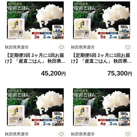
秋田県男鹿市
秋田県男鹿市
【定期便3回 2ヶ月に1回お届
【定期便5回 2ヶ月に1回お届
け】「産直ごはん」 秋田県産
け】「産直ごはん」 秋田県産
米 パックごはん 180g×48個
米 パックごはん 180g×48個
45,200
75,300
米 お米 ご飯 災害時 保存食
米 お米 ご飯 災害時 保存食
円
円
防災食 非常食 備蓄 常備 セッ
防災食 非常食 備蓄 常備 セッ
ト パックライス [定期便 パッ
ト パックライス [定期便 パッ
クライス 保存食 災害時 ご飯
クライス 保存食 災害時 ご飯
ごはん 米 お米 災害時 保存食
ごはん 米 お米 災害時 保存食
防災食 非常食 備蓄 ローリン
防災食 非常食 備蓄 ローリン
グストック セット 保存料不
グストック セット 保存料不
使用 保存料無添加]
使用 保存料無添加]
秋田県男鹿市
秋田県男鹿市