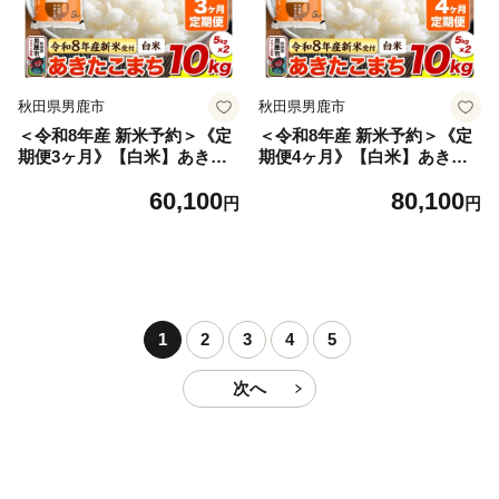
秋田県男鹿市
秋田県男鹿市
＜令和8年産 新米予約＞《定
＜令和8年産 新米予約＞《定
期便3ヶ月》【白米】あきた
期便4ヶ月》【白米】あきた
こまち 10kg（5kg×2袋） [あ
こまち 10kg（5kg×2袋） [あ
60,100
80,100
きたこまち ブランド米 お米
きたこまち ブランド米 お米
円
円
白米 精米 米どころ 秋田 秋田
白米 精米 米どころ 秋田 秋田
県産]
県産]
1
2
3
4
5
次へ