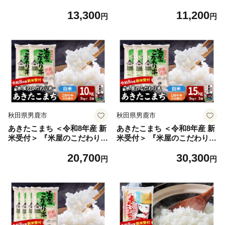
1本セット 秋田 男鹿 [スピリ
米』 白米 5kg（5kg×1袋） 吉
13,300
11,200
ッツ SPIRITS 蒸留酒 酒 お酒
運商店 [あきたこまち ブラン
円
円
和山椒 山椒 爽やかな香り ソ
ド米 お米 白米 精米 米どころ
ーダ割り お湯割り 緑茶割り
お弁当 おにぎり 食卓 秋田県
秋田県 男鹿市]
男鹿市 秋田県産]
秋田県男鹿市
秋田県男鹿市
あきたこまち ＜令和8年産 新
あきたこまち ＜令和8年産 新
米受付＞ 『米屋のこだわり
米受付＞ 『米屋のこだわり
米』 白米 10kg（5kg×2袋）
米』 白米 15kg（5kg×3袋）
20,700
30,300
吉運商店 [あきたこまち ブラ
吉運商店 [あきたこまち ブラ
円
円
ンド米 お米 白米 精米 米どこ
ンド米 お米 白米 精米 米どこ
ろ お弁当 おにぎり 食卓 秋田
ろ お弁当 おにぎり 食卓 秋田
県 男鹿市 秋田県産]
県 男鹿市 秋田県産]