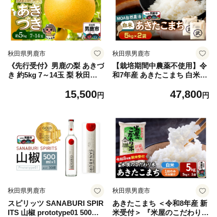
秋田県男鹿市
秋田県男鹿市
《先行受付》男鹿の梨 あきづ
【栽培期間中農薬不使用】令
き 約5kg 7～14玉 梨 秋田県
和7年産 あきたこまち 白米 5
男鹿市 ＜めぐみ農園＞ 2026
kg×2袋 ※MOA自然農法実施
15,500
47,800
年10月上旬より発送
ほ場
円
円
秋田県男鹿市
秋田県男鹿市
スピリッツ SANABURI SPIR
あきたこまち ＜令和8年産 新
ITS 山椒 prototype01 500ml×
米受付＞ 『米屋のこだわり