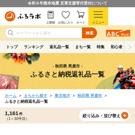
令和８年熊本地震 災害支援寄付受付について
上限額
お気に入り
カート
メニュー
検索
トップ
ランキング
返礼品一覧
まち一覧
特集
初心者ガイド
- 秋田県 男鹿市 -
ふるさと納税返礼品一覧
ホーム
まちから探す
東北地方
秋田県 男鹿市
ふるさと納税返礼品一覧
1,161
件
絞り込み・並び替え
（1～30件目）