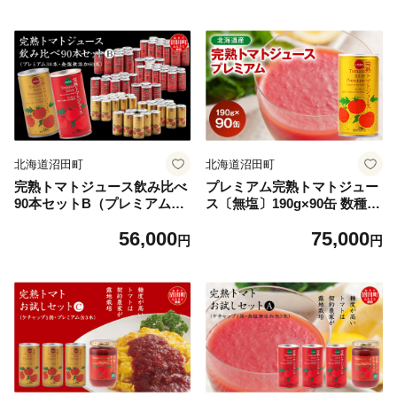
とグランプリ銀賞 4009-04
北海道沼田町
北海道沼田町
完熟トマトジュース飲み比べ
プレミアム完熟トマトジュー
90本セットB（プレミアム30
ス〔無塩〕190g×90缶 数種類
本・無塩60本）保存料 無添
のトマトをブレンド 保存料
56,000
75,000
加 国産 北海道産 ヘルシーDo
無添加 国産 北海道産 とまと
円
円
認定 ESSEふるさとグランプ
野菜ジュース 美容 健康 n-00
リ銀賞 n-0099
38