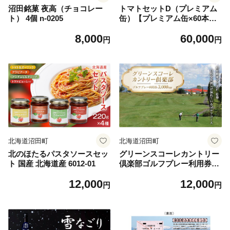
沼田銘菓 夜高（チョコレー
トマトセットD（プレミアム
ト） 4個 n-0205
缶）【プレミアム缶×60本、
トマトケチャップ×6個】 保
8,000
60,000
存料 無添加 国産 北海道産 と
円
円
まと 野菜ジュース 美容 健康
n-0061
北海道沼田町
北海道沼田町
北のほたるパスタソースセッ
グリーンスコーレカントリー
ト 国産 北海道産 6012-01
倶楽部ゴルフプレー利用券
（3,000円分） n-0071
12,000
12,000
円
円