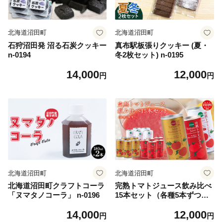
北海道沼田町
北海道沼田町
石狩沼田発 沼る石炭クッキー
真布駅板張りクッキー (夏・
n-0194
冬2枚セット) n-0195
14,000
12,000
円
円
北海道沼田町
北海道沼田町
北海道沼田町クラフトコーラ
完熟トマトジュース飲み比べ
「ヌマタノコーラ」 n-0196
15本セット（各種5本ずつ）
保存料 無添加 国産 北海道産
14,000
12,000
ヘルシーDo認定 ESSEふるさ
円
円