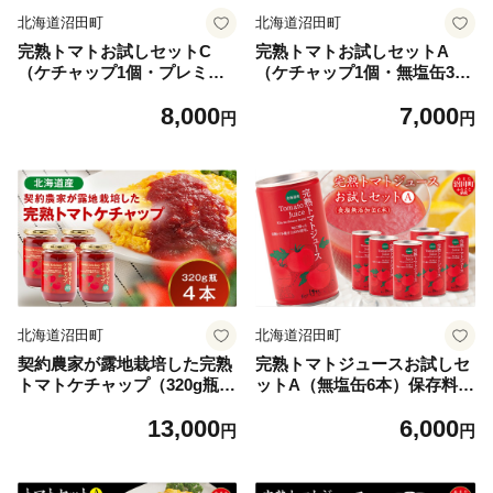
北海道沼田町
北海道沼田町
完熟トマトお試しセットC
完熟トマトお試しセットA
（ケチャップ1個・プレミア
（ケチャップ1個・無塩缶3
ム缶3本）保存料 無添加 国産
本）保存料 無添加 国産 北海
8,000
7,000
北海道産 とまと 野菜ジュー
道産 とまと 野菜ジュース 美
円
円
ス 美容 健康 n-0064
容 健康 ヘルシーDo認定 ESS
Eふるさとグランプリ銀賞 n-
0062
北海道沼田町
北海道沼田町
契約農家が露地栽培した完熟
完熟トマトジュースお試しセ
トマトケチャップ（320g瓶×
ットA（無塩缶6本）保存料
4本）保存料 無添加 国産 北
無添加 国産 北海道産 とまと
13,000
6,000
海道産 n-0080
野菜ジュース 美容 健康 ヘル
円
円
シーDo認定 ESSEふるさとグ
ランプリ銀賞 n-0040