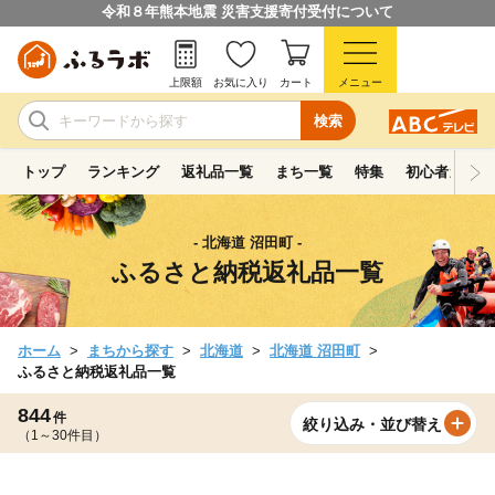
令和８年熊本地震 災害支援寄付受付について
上限額
お気に入り
カート
メニュー
検索
トップ
ランキング
返礼品一覧
まち一覧
特集
初心者ガイド
- 北海道 沼田町 -
ふるさと納税返礼品一覧
ホーム
まちから探す
北海道
北海道 沼田町
ふるさと納税返礼品一覧
844
件
絞り込み・並び替え
（1～30件目）