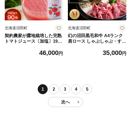
北海道沼田町
北海道沼田町
契約農家が露地栽培した完熟
幻の沼田黒毛和牛 A4ランク
トマトジュース〔加塩〕190g
肩ロース しゃぶしゃぶ・すき
×90缶 保存料 無添加 国産 北
焼き用 500g 牛肉 国産 北海道
46,000
35,000
海道産 とまと 野菜ジュース
冷凍 n-0270
円
円
美容 健康 n-0034
1
2
3
4
5
次へ