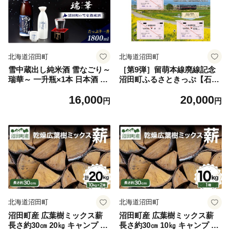
北海道沼田町
北海道沼田町
雪中蔵出し純米酒 雪なごり～
［第9弾］留萌本線廃線記念
瑞華～ 一升瓶×1本 日本酒 淡
沼田町ふるさときっぷ【石狩
麗 辛口 北海道産 n-0067
沼田駅発きっぷ３種（石狩沼
16,000
20,000
田から北一已ゆき・石狩沼田
円
円
から深川ゆき・石狩沼田から
1210円区間）＋オリジナルＤ
型硬券１枚】オリジナル台紙
付き １００セット限定 n-020
9
北海道沼田町
北海道沼田町
沼田町産 広葉樹ミックス薪
沼田町産 広葉樹ミックス薪
長さ約30㎝ 20㎏ キャンプ ア
長さ約30㎝ 10㎏ キャンプ ア