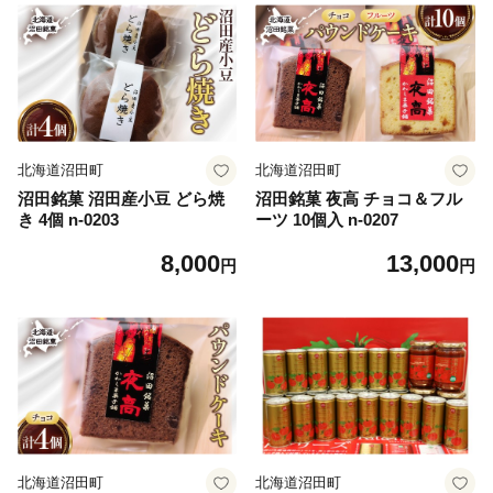
北海道沼田町
北海道沼田町
沼田銘菓 沼田産小豆 どら焼
沼田銘菓 夜高 チョコ＆フル
き 4個 n-0203
ーツ 10個入 n-0207
8,000
13,000
円
円
北海道沼田町
北海道沼田町