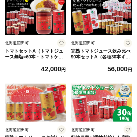
北海道沼田町
北海道沼田町
トマトセットA（トマトジュ
完熟トマトジュース飲み比べ
ース無塩×60本・トマトケチ
90本セットA（各種30本ず
ャップ×6個）保存料 無添加
つ）保存料 無添加 国産 北海
42,000
56,000
国産 北海道産 とまと 野菜ジ
道産 ヘルシーDo認定 ESSE
円
円
ュース 美容 健康 ヘルシーDo
ふるさとグランプリ銀賞 n-00
認定 ESSEふるさとグランプ
98
リ銀賞 n-0058
北海道沼田町
北海道沼田町