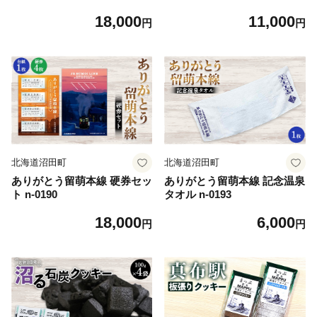
ウトドア用品 n-0091
ウトドア用品 n-0090
18,000
11,000
円
円
北海道沼田町
北海道沼田町
ありがとう留萌本線 硬券セッ
ありがとう留萌本線 記念温泉
ト n-0190
タオル n-0193
18,000
6,000
円
円