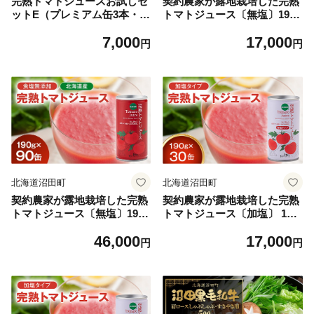
完熟トマトジュースお試しセ
契約農家が露地栽培した完熟
ットE（プレミアム缶3本・無
トマトジュース〔無塩〕190g
塩缶3本）保存料 無添加 国産
×30缶 保存料 無添加 国産 北
7,000
17,000
北海道産 とまと 野菜ジュー
海道産 とまと 野菜ジュース
円
円
ス 美容 健康 ヘルシーDo認定
美容 健康 ヘルシーDo認定 E
ESSEふるさとグランプリ銀
SSEふるさとグランプリ銀賞
賞 n-0043
n-0017
北海道沼田町
北海道沼田町
契約農家が露地栽培した完熟
契約農家が露地栽培した完熟
トマトジュース〔無塩〕190g
トマトジュース〔加塩〕 190
×90缶 保存料 無添加 国産 北
g×30缶 保存料 無添加 国産
46,000
17,000
海道産 とまと 野菜ジュース
北海道産 とまと 野菜ジュー
円
円
美容 健康 ヘルシーDo認定 E
ス 美容 健康 n-0008
SSEふるさとグランプリ銀賞
n-0036