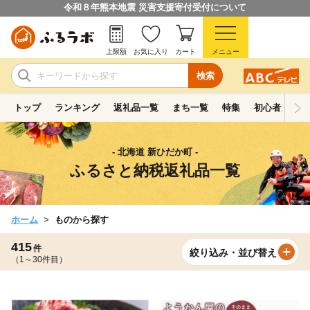
令和８年熊本地震 災害支援寄付受付について
上限額
お気に入り
カート
メニュー
検索
トップ
ランキング
返礼品一覧
まち一覧
特集
初心者ガイド
- 北海道 新ひだか町 -
ふるさと納税返礼品一覧
ホーム
ものから探す
415
件
絞り込み・並び替え
（1～30件目）