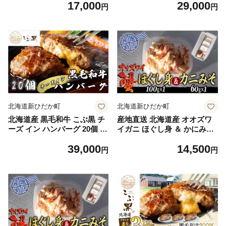
17,000
29,000
挽肉
挽肉
円
円
北海道新ひだか町
北海道新ひだか町
北海道産 黒毛和牛 こぶ黒 チ
産地直送 北海道産 オオズワ
ーズ イン ハンバーグ 20個 【
イガニ ほぐし身 ＆ かにみそ
LC 】 和牛 牛肉 ハンバーグ
計 160g セット 大ズワイガニ
39,000
14,500
挽肉
かに カニ 蟹 カニ味噌 味噌
円
円
ミソ 北海道 新ひだか町