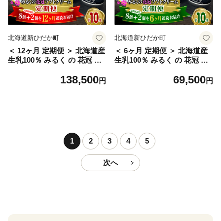
北海道新ひだか町
北海道新ひだか町
＜ 12ヶ月 定期便 ＞ 北海道産
＜ 6ヶ月 定期便 ＞ 北海道産
生乳100％ みるく の 花冠 ソ
生乳100％ みるく の 花冠 ソ
フト クリーム 10個 アイス ア
フト クリーム 10個 アイス ア
138,500
69,500
イスクリーム ソフトクリーム
イスクリーム ソフトクリーム
円
円
ミルク 冷凍 北海道 新ひだか
ミルク 冷凍 北海道 新ひだか
町
町
1
2
3
4
5
次へ