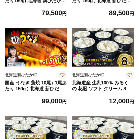
たり150g) 北海道 新ひだか
たり 150g ) 北海道 新ひだか
日高 昆布 使用 特製 タレ漬け
日高 昆布 使用 特製 タレ漬け
79,500
89,500
ウナギ 鰻 ミツイシコンブ
ウナギ 鰻 ミツイシコンブ
円
円
北海道新ひだか町
北海道新ひだか町
国産 うなぎ 蒲焼 10尾 ( 1尾あ
北海道産 生乳100％ みるく
たり 150g ) 北海道 新ひだか
の 花冠 ソフト クリーム 8個
日高 昆布 使用 特製 タレ漬け
アイス アイスクリーム ソフ
99,000
12,000
ウナギ 鰻 ミツイシコンブ
トクリーム ミルク 冷凍 北海
円
円
道 新ひだか町