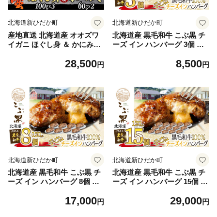
北海道新ひだか町
北海道新ひだか町
産地直送 北海道産 オオズワ
北海道産 黒毛和牛 こぶ黒 チ
イガニ ほぐし身 ＆ かにみそ
ーズ イン ハンバーグ 3個 和
計 420g セット 大ズワイガニ
牛 牛肉 ハンバーグ 挽肉
28,500
8,500
かに カニ 蟹 カニ味噌 味噌
円
円
ミソ 北海道 新ひだか町
北海道新ひだか町
北海道新ひだか町
北海道産 黒毛和牛 こぶ黒 チ
北海道産 黒毛和牛 こぶ黒 チ
ーズ イン ハンバーグ 8個 和
ーズ イン ハンバーグ 15個 和
牛 牛肉 ハンバーグ 挽肉
牛 牛肉 ハンバーグ 挽肉
17,000
29,000
円
円