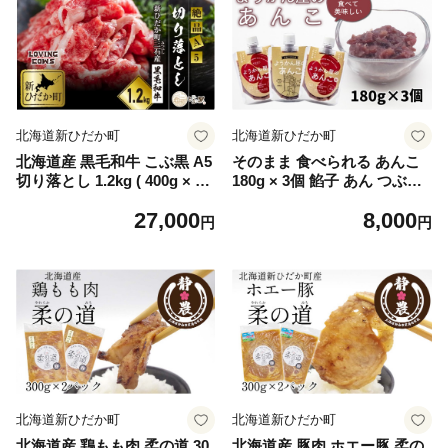
北海道新ひだか町
北海道新ひだか町
北海道産 黒毛和牛 こぶ黒 A5
そのまま 食べられる あんこ
切り落とし 1.2kg ( 400g × 3
180g × 3個 餡子 あん つぶあ
パック ) 【 LC 】 黒毛和牛 A
ん 粒 羊羹屋のあんこ
27,000
8,000
5 和牛 牛肉 切り落とし
円
円
北海道新ひだか町
北海道新ひだか町
北海道産 鶏もも肉 柔の道 30
北海道産 豚肉 ホエー豚 柔の