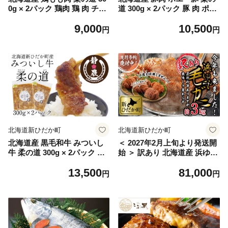
0g × 2パック 鶏肉 鶏 肉 チキ
道 300g × 2パック 豚 肉 ポー
ン 味付け 酒粕 やわらか 焼肉
ク 味付け 酒粕 やわらか 焼肉
9,000
10,500
野菜炒め
野菜炒め
円
円
北海道新ひだか町
北海道新ひだか町
北海道産 黒毛和牛 みついし
＜ 2027年2月上旬より発送開
牛 柔の道 300g × 2パック 牛
始 ＞ 訳あり 北海道産 浜ゆで
肉 牛 肉 ビーフ 味付け 酒粕
毛ガニ 約 3kg 毛蟹 毛がに か
13,500
81,000
やわらか 焼肉 野菜炒め
に味噌 カニ味噌 ＜ 予約受付
円
円
＞