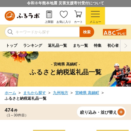
令和８年熊本地震 災害支援寄付受付について
上限額
お気に入り
カート
メニュー
検索
トップ
ランキング
返礼品一覧
まち一覧
特集
初心者ガイド
- 宮崎県 高鍋町 -
ふるさと納税返礼品一覧
ホーム
まちから探す
九州地方
宮崎県 高鍋町
ふるさと納税返礼品一覧
474
件
絞り込み・並び替え
（1～30件目）