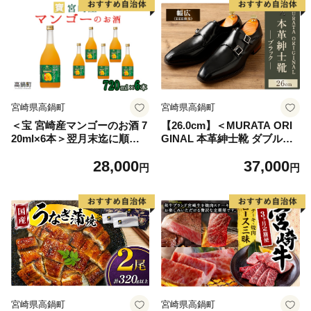
宮崎県高鍋町
宮崎県高鍋町
＜宝 宮崎産マンゴーのお酒 7
【26.0cm】＜MURATA ORI
20ml×6本＞翌月末迄に順次
GINAL 本革紳士靴 ダブルモ
出荷
ンクストラップ 9210491 ブラ
28,000
37,000
ック 2つのベルトが特徴的 ビ
円
円
ジネス カジュアル 店主愛用
のおすすめ靴 24.5~27.0cm 1
足＞翌月末迄に順次出荷
宮崎県高鍋町
宮崎県高鍋町