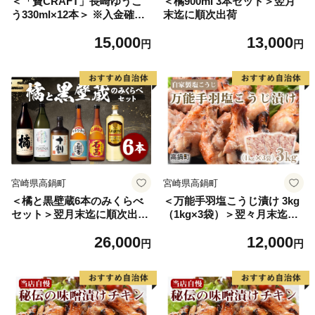
＜「寶CRAFT」長崎ゆうこ
＜橘900ml 3本セット＞翌月
う330ml×12本＞ ※入金確認
末迄に順次出荷
後、翌月末迄に順次出荷しま
15,000
13,000
す。 焼酎 お酒 セット
円
円
宮崎県高鍋町
宮崎県高鍋町
＜橘と黒壁蔵6本のみくらべ
＜万能手羽塩こうじ漬け 3kg
セット＞翌月末迄に順次出荷
（1kg×3袋）＞翌々月末迄に
酒 宝酒造 アルコール 焼酎 飲
順次出荷
26,000
12,000
み比べ
円
円