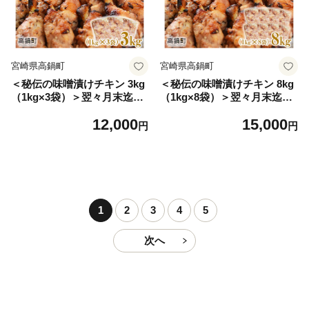
宮崎県高鍋町
宮崎県高鍋町
＜秘伝の味噌漬けチキン 3kg
＜秘伝の味噌漬けチキン 8kg
（1kg×3袋）＞翌々月末迄に
（1kg×8袋）＞翌々月末迄に
順次出荷
順次出荷
12,000
15,000
円
円
1
2
3
4
5
次へ