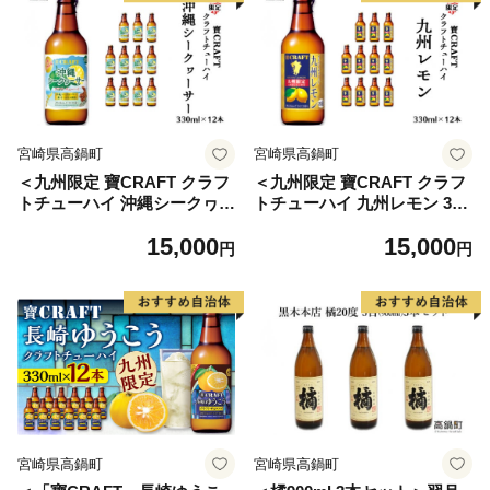
宮崎県高鍋町
宮崎県高鍋町
＜九州限定 寶CRAFT クラフ
＜九州限定 寶CRAFT クラフ
トチューハイ 沖縄シークヮー
トチューハイ 九州レモン 330
サー 330ml×12本＞※入金確
ml×12本＞※入金確認後、翌
15,000
15,000
認後、翌月末迄に順次出荷し
月末迄に順次出荷します。
円
円
ます。
宮崎県高鍋町
宮崎県高鍋町