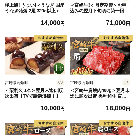
極上鰻! うまい!＜うなぎ 国産
＜宮崎牛3ヶ月定期便＞お申
うなぎ蒲焼 2尾 320g以上＞
込みの翌月下旬頃に第一回目
ふるさと納税 うなぎ 高級 長
発送（12月は中旬頃）
14,000
71,000
蒲焼 鰻 夏バテ防止 ウナギ 鰻
円
円
かば焼き 蒲焼き 丑の日 タレ
宮崎県産 国産 九州産 宮崎県
高鍋町 送料無料
宮崎県高鍋町
宮崎県高鍋町
＜栗利久 1本＞翌月末迄に順
＜宮崎牛肩焼肉400g＞翌月末
次出荷【TVで話題沸騰！】
迄に順次出荷 黒毛和牛 宮崎
牛 牛 焼肉 やきにく 肩 冷凍
10,000
18,000
円
円