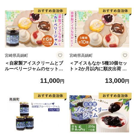
で使える
で使える
宮崎県高鍋町
宮崎県高鍋町
＜自家製アイスクリームとブ
＜アイスもなか 5種10個セッ
ルーベリージャムのセット＞
ト＞2か月以内に順次出荷 ア
2か月以内に順次出荷 アイス
イス 自家製 セット
11,000
13,000
ジャム セット ブルーベリー
円
円