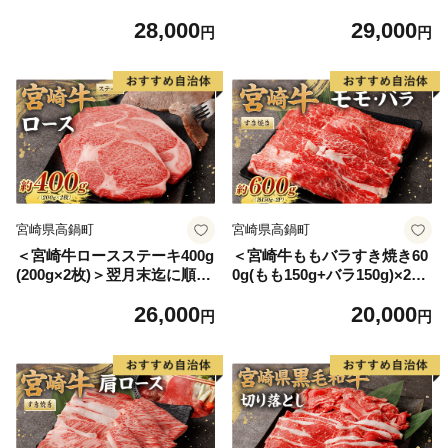
黒毛和牛 宮崎牛 牛 ワンポン
出荷 黒毛和牛 宮崎牛 牛 ロー
28,000
29,000
ドステーキ ステーキ 冷凍
ス ステーキ 冷凍
円
円
宮崎県高鍋町
宮崎県高鍋町
＜宮崎牛ロースステーキ400g
＜宮崎牛ももバラすき焼き60
(200g×2枚)＞翌月末迄に順次
0g(もも150g+バラ150g)×2P
出荷 黒毛和牛 宮崎牛 牛 ロー
＞翌月末迄に順次出荷 黒毛和
26,000
20,000
ス ステーキ 冷凍
牛 宮崎牛 牛 もも バラ すき
円
円
焼き 鍋 冷凍