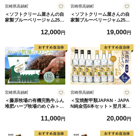
宮崎県高鍋町
宮崎県高鍋町
＜ソフトクリーム屋さんの自
＜ソフトクリーム屋さんの自
家製ブルーベリージャム250g
家製ブルーベリージャム250g
×3＞2か月以内に順次出荷 ジ
×6＞2か月以内に順次出荷 ジ
12,000
19,000
ャム 3個
ャム ブルーベリー 6個
円
円
宮崎県高鍋町
宮崎県高鍋町
＜藤原牧場の有機完熟牛ふん
＜宝焼酎甲類JAPAN・JAPA
堆肥ハーブ牧場のめぐみ＞翌
N純金箔6本セット＞翌月末迄
月末迄に順次出荷 2L（約700
に順次出荷 酒 宝酒造 アルコ
11,000
20,000
g）×6袋 計12L 家庭菜園 プラ
ール 焼酎
円
円
ンター菜園 有機完熟発酵堆肥
堆肥