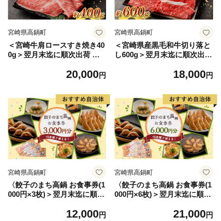
宮崎県高鍋町
宮崎県高鍋町
＜宮崎牛肩ロースすき焼き40
＜宮崎県産黒毛和牛切り落と
0g＞翌月末迄に順次出荷 黒
し600g＞翌月末迄に順次出荷
毛和牛 宮崎牛 牛 肩ロース す
黒毛和牛 もも カタ バラ 切り
20,000
18,000
き焼き 鍋 冷凍
落とし 宮崎県産 冷凍
円
円
宮崎県高鍋町
宮崎県高鍋町
〈餃子のまち高鍋 お食事券(1
〈餃子のまち高鍋 お食事券(1
000円×3枚)＞翌月末迄に順次
000円×6枚)＞翌月末迄に順次
出荷 3,000円 ぎょうざ ギョー
出荷 6,000円 ぎょうざ ギョー
12,000
21,000
ザ 焼き餃子 チケット 15店舗
ザ 焼き餃子 チケット 15店舗
円
円