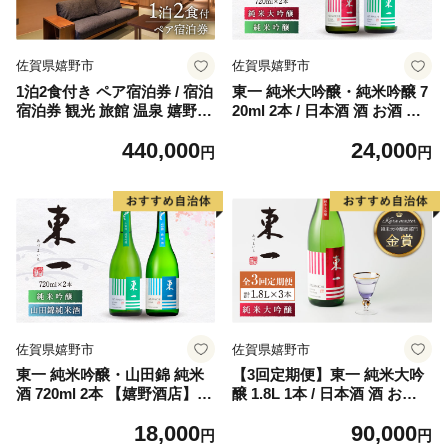
佐賀県嬉野市
佐賀県嬉野市
1泊2食付き ペア宿泊券 / 宿泊
東一 純米大吟醸・純米吟醸 7
宿泊券 観光 旅館 温泉 嬉野温
20ml 2本 / 日本酒 酒 お酒 地
泉【和楽園 モダン・スイート
酒 酒蔵 飲み比べ 【嬉野酒
440,000
24,000
満月】 [NBF008]
店】 [NBQ020]
円
円
佐賀県嬉野市
佐賀県嬉野市
東一 純米吟醸・山田錦 純米
【3回定期便】東一 純米大吟
酒 720ml 2本 【嬉野酒店】
醸 1.8L 1本 / 日本酒 酒 お酒
[NBQ022]
地酒 酒蔵 【嬉野酒店】 [NB
18,000
90,000
Q101]
円
円