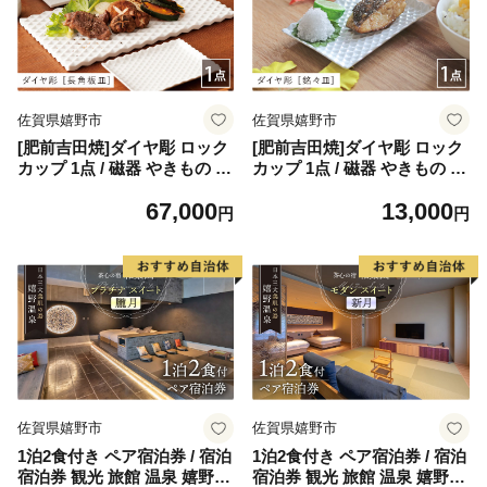
佐賀県嬉野市
佐賀県嬉野市
[肥前吉田焼]ダイヤ彫 ロック
[肥前吉田焼]ダイヤ彫 ロック
カップ 1点 / 磁器 やきもの う
カップ 1点 / 磁器 やきもの う
つわ 器 食器 テーブルウェア
つわ 器 食器 テーブルウェア
67,000
13,000
【224】 [NAU197]
【224】 [NAU198]
円
円
佐賀県嬉野市
佐賀県嬉野市
1泊2食付き ペア宿泊券 / 宿泊
1泊2食付き ペア宿泊券 / 宿泊
宿泊券 観光 旅館 温泉 嬉野温
宿泊券 観光 旅館 温泉 嬉野温