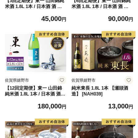
【3回定期便】東一 山田錦純
【6回定期便】東一 山田錦純
米酒 1.8L 1本 / 日本酒 酒 お
米酒 1.8L 1本 / 日本酒 酒 お
酒 地酒 酒蔵 【嬉野酒店】 [N
酒 地酒 酒蔵 【嬉野酒店】 [N
45,000
90,000
BQ116]
BQ117]
円
円
佐賀県嬉野市
佐賀県嬉野市
【12回定期便】東一 山田錦
純米東長 1.8L 1本 【瀬頭酒
純米酒 1.8L 1本 / 日本酒 酒
造】 [NAH039]
お酒 地酒 酒蔵 【嬉野酒店】
180,000
13,000
[NBQ118]
円
円