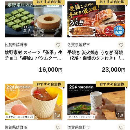
佐賀県嬉野市
佐賀県嬉野市
嬉野素材 スイーツ『茶季』生
手焼き 炭火焼き うなぎ 蒲焼
チョコ『嬉輪』バウムクーヘ
（2尾・自慢のタレ付き） /
ン 2点セット / 菓子 お菓子 ス
うなぎ 鰻 ウナギ 炭火 蒲焼き
16,000
23,000
イーツ 抹茶 茶スイーツ チョ
老舗【中野鮮魚店】[NAI003]
円
円
コレート バウムクーヘン【s
pica】 [NBM003]
佐賀県嬉野市
佐賀県嬉野市