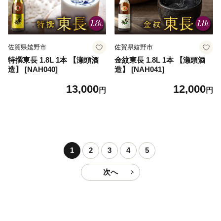
佐賀県嬉野市
佐賀県嬉野市
特撰東長 1.8L 1本 【瀬頭酒
金紋東長 1.8L 1本 【瀬頭酒
造】 [NAH040]
造】 [NAH041]
13,000
12,000
円
円
1
2
3
4
5
次へ