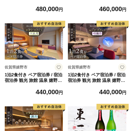
泉【和楽園 プラチナ・スイー
泉【和楽園 モダン・スイート
480,000
460,000
ト 朧月】 [NBF004]
新月】 [NBF005]
円
円
佐賀県嬉野市
佐賀県嬉野市
1泊2食付き ペア宿泊券 / 宿泊
1泊2食付き ペア宿泊券 / 宿泊
宿泊券 観光 旅館 温泉 嬉野温
宿泊券 観光 旅館 温泉 嬉野温
泉【和楽園 モダン・スイート
泉【和楽園 ムーン・スイート
440,000
440,000
三日月】 [NBF006]
弓張月】 [NBF007]
円
円