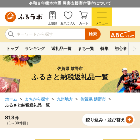
令和８年熊本地震 災害支援寄付受付について
上限額
お気に入り
カート
メニュー
検索
トップ
ランキング
返礼品一覧
まち一覧
特集
初心者ガイド
- 佐賀県 嬉野市 -
ふるさと納税返礼品一覧
ホーム
まちから探す
九州地方
佐賀県 嬉野市
ふるさと納税返礼品一覧
813
件
絞り込み・並び替え
（1～30件目）