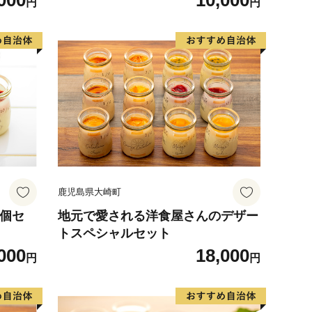
000
10,000
円
円
鹿児島県大崎町
6個セ
地元で愛される洋食屋さんのデザー
トスペシャルセット
000
18,000
円
円