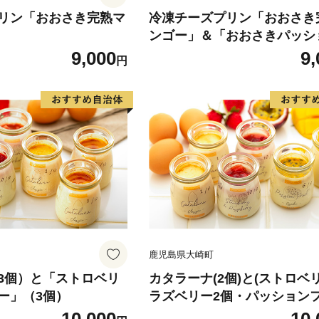
リン「おおさき完熟マ
冷凍チーズプリン「おおさき
ンゴー」＆「おおさきパッシ
ルーツ」
9,000
9,
円
鹿児島県大崎町
3個）と「ストロベリ
カタラーナ(2個)と(ストロベ
ー」（3個）
ラズベリー2個・パッション
ツ1個・マンゴー1個)セット