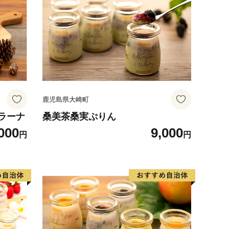
鹿児島県大崎町
ラーナ
桑美茶桑実ぷりん
000
9,000
円
円