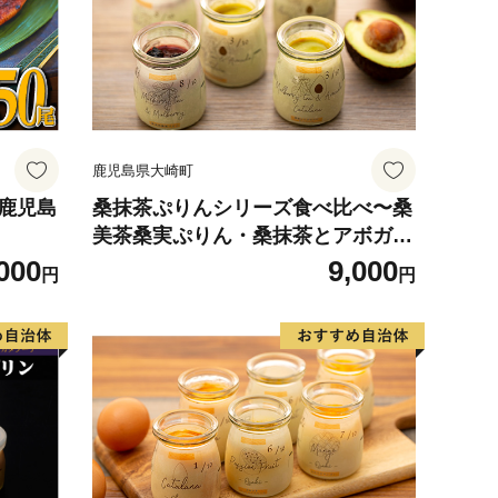
鹿児島県大崎町
 鹿児島
桑抹茶ぷりんシリーズ食べ比べ〜桑
美茶桑実ぷりん・桑抹茶とアボガド
のカタラーナ〜
000
9,000
円
円