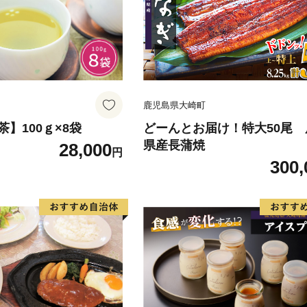
鹿児島県大崎町
】100ｇ×8袋
どーんとお届け！特大50尾
県産長蒲焼
28,000
円
300,