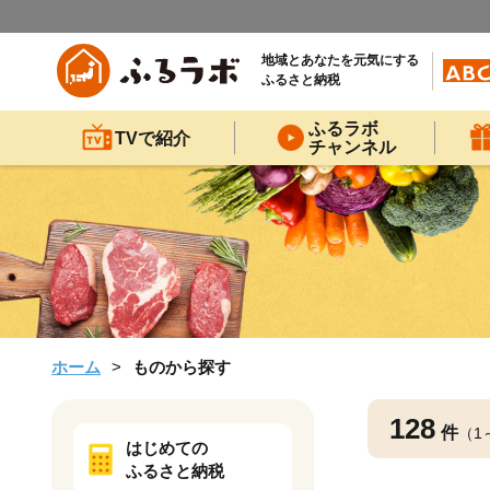
地域とあなたを元気にする
ふるさと納税
ふるラボ
TVで紹介
チャンネル
ホーム
ものから探す
128
件
（1
はじめての
ふるさと納税