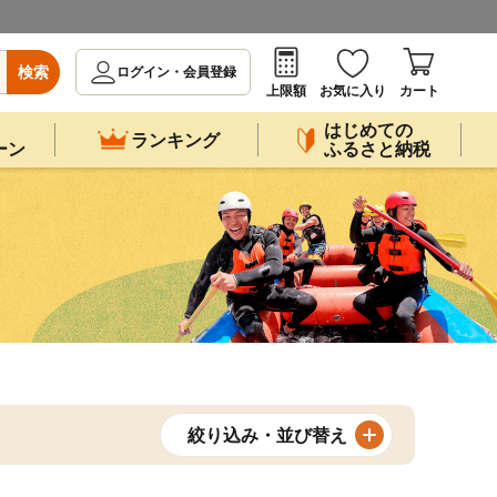
検索
ログイン・会員登録
上限額
お気に入り
カート
はじめての
ランキング
ーン
ふるさと納税
絞り込み・並び替え