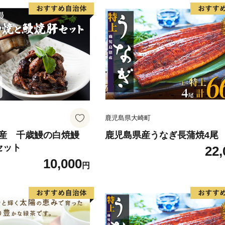
鹿児島県大崎町
隅産 千歳鰻の白焼鰻
鹿児島県産うなぎ長蒲焼4尾
セット
22,
10,000
円