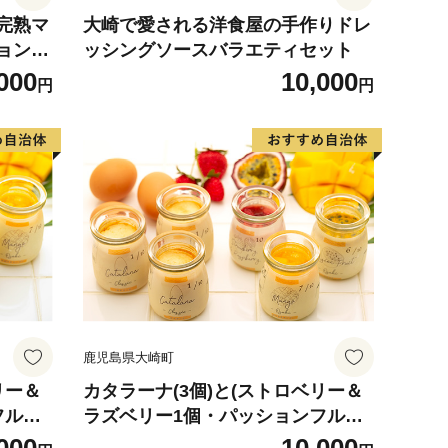
完熟マ
大崎で愛される洋食屋の手作りドレ
ョンフ
ッシングソースバラエティセット
000
10,000
円
円
鹿児島県大崎町
リー＆
カタラーナ(3個)と(ストロベリー＆
フルー
ラズベリー1個・パッションフルー
ツ1個・マンゴー1個)セット