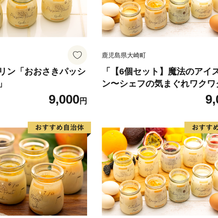
鹿児島県大崎町
リン「おおさきパッシ
「【6個セット】魔法のアイ
」
ン〜シェフの気まぐれワクワ
クレットBOX〜【限定セッ
9,000
9,
円