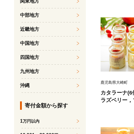
関東地方
中部地方
近畿地方
中国地方
四国地方
九州地方
鹿児島県大崎町
沖縄
カタラーナ(6
ラズベリー，
寄付金額から探す
1
万円以内