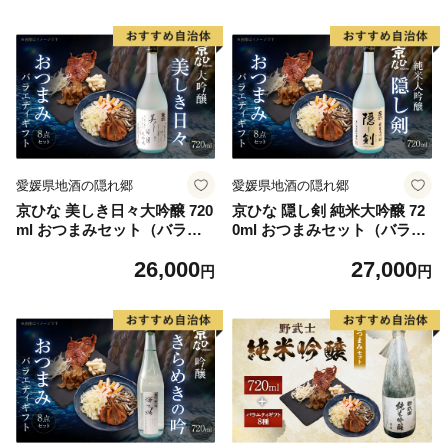
ルコール 飲料 瓶 おつまみセ
アルコール 飲料 瓶 おつまみ
ット おつまみ 厳選おつまみ
セット おつまみ 厳選おつま
愛媛県 【えひめの町（超）推
み 愛媛県 【えひめの町
し！（内子町）】（599）
（超）推し！（内子町）】
（600）
愛媛県地酒の隠れ郷
愛媛県地酒の隠れ郷
京ひな 美しき日々大吟醸 720
京ひな 隠し剣 純米大吟醸 72
ml おつまみセット（バラエ
0ml おつまみセット（バラエ
ティギフト8点セット） 日本
ティギフト8点セット） 日本
26,000
27,000
酒 大吟醸酒 酒 お酒 アルコー
酒 純米 大吟醸酒 酒 お酒 ア
円
円
ル 飲料 瓶 おつまみセット お
ルコール 飲料 瓶 おつまみセ
つまみ 厳選おつまみ 愛媛県
ット おつまみ 厳選おつまみ
【えひめの町（超）推し！
愛媛県【えひめの町（超）推
（内子町）】（601）
し！（内子町）】（602）