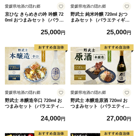
愛媛県地酒の隠れ郷
愛媛県地酒の隠れ郷
京ひな きらめきの吟 吟醸 72
野武士 純米吟醸 720ml おつ
0ml おつまみセット（バラエ
まみセット（バラエティギフ
ティギフト8点セット） 日本
ト8点セット） 日本酒 純米
25,000
25,000
酒 吟醸酒 酒 お酒 アルコール
吟醸酒 酒 お酒 アルコール 飲
円
円
飲料 瓶 おつまみセット おつ
料 瓶 おつまみセット おつま
まみ 厳選おつまみ 愛媛県
み 厳選おつまみ 愛媛県 【え
【えひめの町（超）推し！
ひめの町（超）推し！（松野
（内子町）】（603）
町）】（604）
愛媛県地酒の隠れ郷
愛媛県地酒の隠れ郷
野武士 本醸造辛口 720ml お
野武士 本醸造原酒 720ml お
つまみセット（バラエティギ
つまみセット（バラエティギ
フト8点セット） 日本酒 本醸
フト8点セット） 日本酒 本醸
24,000
27,000
造酒 酒 お酒 アルコール 飲料
造酒 原酒 酒 お酒 アルコール
円
円
瓶 おつまみセット おつまみ
飲料 瓶 おつまみセット おつ
厳選おつまみ 愛媛県 【えひ
まみ 厳選おつまみ 愛媛県
めの町（超）推し！（松野
【えひめの町（超）推し！