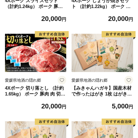
4Xポーク スライスセット
4Xポーク しょうが焼きセッ
（計約1.24kg） ポーク 豚肉
ト （計約1.22kg） ポーク 豚
肉 スライス セット ロース バ
肉 肉 生姜焼き しょうが焼き
20,000
20,000
ラ もも （849）
（850）
円
円
愛媛県地酒の隠れ郷
愛媛県地酒の隠れ郷
4Xポーク 切り落とし （計約
【みきゃんハガキ】国産木材
1.65kg） ポーク 豚肉 肉 切り
で作ったはがき 1枚 はがき
落とし もも 肩 （851）
ハガキ 葉書（612）
20,000
5,000
円
円