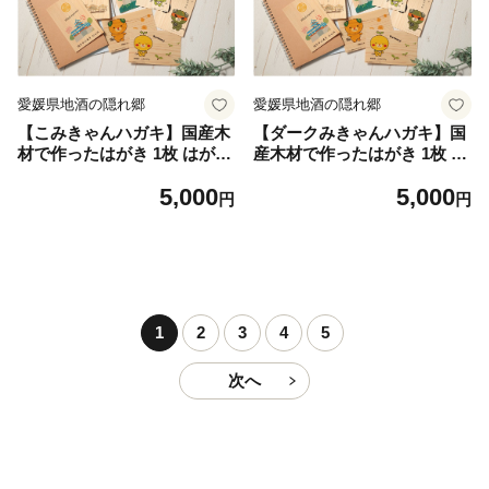
愛媛県地酒の隠れ郷
愛媛県地酒の隠れ郷
【こみきゃんハガキ】国産木
【ダークみきゃんハガキ】国
材で作ったはがき 1枚 はがき
産木材で作ったはがき 1枚 は
ハガキ 葉書（612）
がき ハガキ 葉書（612）
5,000
5,000
円
円
1
2
3
4
5
次へ