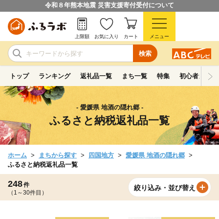
令和８年熊本地震 災害支援寄付受付について
上限額
お気に入り
カート
メニュー
検索
トップ
ランキング
返礼品一覧
まち一覧
特集
初心者ガイド
- 愛媛県 地酒の隠れ郷 -
ふるさと納税返礼品一覧
ホーム
まちから探す
四国地方
愛媛県 地酒の隠れ郷
ふるさと納税返礼品一覧
248
件
絞り込み・並び替え
（1～30件目）