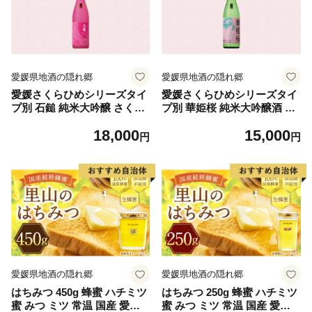
愛媛県地酒の隠れ郷
愛媛県地酒の隠れ郷
愛媛さくらひめシリーズタイ
愛媛さくらひめシリーズタイ
プ別 石鎚 純米大吟醸 さくら
プ別 華姫桜 純米大吟醸酒 SA
ひめ 1本（157）
KURAHIME 1本（159）
18,000
15,000
円
円
愛媛県地酒の隠れ郷
愛媛県地酒の隠れ郷
はちみつ 450g 蜂蜜 ハチミツ
はちみつ 250g 蜂蜜 ハチミツ
蜜 みつ ミツ 常温 国産 愛媛
蜜 みつ ミツ 常温 国産 愛媛