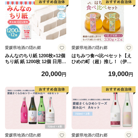
愛媛県地酒の隠れ郷
愛媛県地酒の隠れ郷
みんなのちり紙 1200枚×12個
はちみつ食べ比べセット【え
ちり紙 紙 1200枚 12個 日用品
ひめの町（超）推し！（伊方
生活用品 生活必需品 必需品
町）】(336)
20,000
19,000
消耗品 愛媛県 （1025）
円
円
愛媛県地酒の隠れ郷
愛媛県地酒の隠れ郷