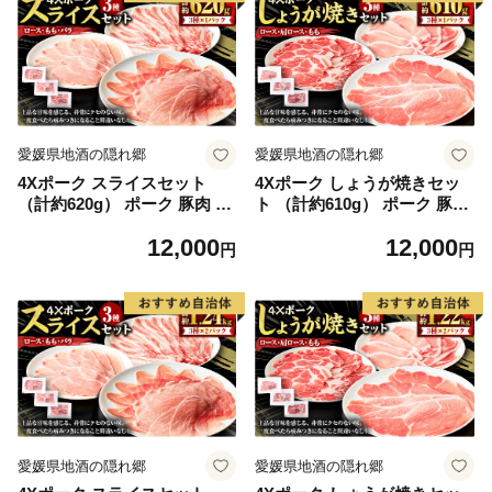
町）】（605）
（松野町）】（606）
愛媛県地酒の隠れ郷
愛媛県地酒の隠れ郷
4Xポーク スライスセット
4Xポーク しょうが焼きセッ
（計約620g） ポーク 豚肉 肉
ト （計約610g） ポーク 豚肉
スライス セット ロース バラ
肉 生姜焼き しょうが焼き
12,000
12,000
もも （847）
（848）
円
円
愛媛県地酒の隠れ郷
愛媛県地酒の隠れ郷