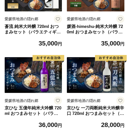
愛媛県地酒の隠れ郷
愛媛県地酒の隠れ郷
蒼流 純米大吟醸 720ml おつ
媛酒-himeshu-純米大吟醸 72
まみセット（バラエティギフ
0ml おつまみセット（バラエ
ト8点セット） 日本酒 純米
ティギフト8点セット） 日本
35,000
35,000
大吟醸酒 酒 お酒 アルコール
酒 純米 大吟醸酒 酒 お酒 ア
円
円
飲料 瓶 おつまみセット おつ
ルコール 飲料 瓶 おつまみセ
まみ 厳選おつまみ 愛媛県
ット おつまみ 厳選おつまみ
【えひめの町（超）推し！
愛媛県 【えひめの町（超）推
（内子町）】（597）
し！（内子町）】（598）
愛媛県地酒の隠れ郷
愛媛県地酒の隠れ郷
京ひな 五億年純米大吟醸 720
京ひな 一刀両断純米大吟醸辛
ml おつまみセット（バラエ
口 720ml おつまみセット（バ
ティギフト8点セット） 日本
ラエティギフト8点セット）
36,000
28,000
酒 純米 大吟醸酒 酒 お酒 ア
日本酒 純米 大吟醸酒 酒 お酒
円
円