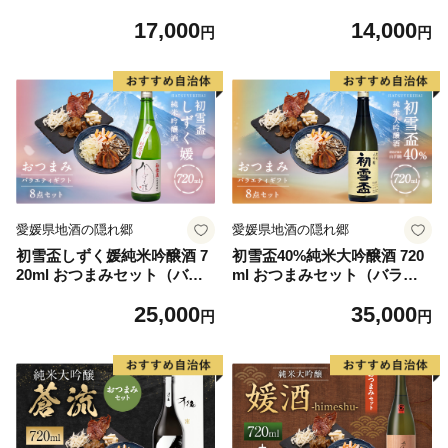
県 【えひめの町（超）推し！
県 【えひめの町（超）推し！
17,000
14,000
（愛南町）】【2026年5月下
（愛南町）】【2026年5月下
円
円
旬から順次発送予定】（32
旬から順次発送予定】（32
7）
8）
愛媛県地酒の隠れ郷
愛媛県地酒の隠れ郷
初雪盃しずく媛純米吟醸酒 7
初雪盃40%純米大吟醸酒 720
20ml おつまみセット（バラ
ml おつまみセット（バラエ
エティギフト8点セット） し
ティギフト8点セット） 日本
25,000
35,000
ずく媛 日本酒 純米 吟醸酒 純
酒 純米 大吟醸酒 純米大吟醸
円
円
米吟醸酒 吟醸 酒 お酒 アルコ
酒 お酒 アルコール 飲料 瓶
ール 飲料 瓶 おつまみセット
おつまみセット おつまみ 厳
おつまみ 厳選おつまみ 愛媛
選おつまみ 愛媛県 【えひめ
県 【えひめの町（超）推し！
の町（超）推し！（砥部
（砥部町）】（595）
町）】（596）