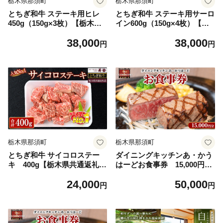
栃木県那須町
栃木県那須町
とちぎ和牛 ステーキ用ヒレ
とちぎ和牛 ステーキ用サーロ
450g（150g×3枚）【栃木県
イン600g（150g×4枚）【栃
共通返礼品・栃木県産】 ｜
木県共通返礼品・栃木県産】
38,000
38,000
とちぎ和牛 ステーキ 寿楽 一
｜ とちぎ和牛 ステーキ 寿楽
円
円
頭買い A5 国産 冷凍 栃木県
一頭買い A5 国産 冷凍 栃木
那須町〔P-339〕
県 那須町〔P-338〕
栃木県那須町
栃木県那須町
とちぎ和牛 サイコロステー
ダイニングキッチンあ・かう
キ 400g【栃木県共通返礼
はーどお食事券 15,000円分
品・栃木県産】 ｜ とちぎ和
〔E-53〕 ｜ あかうはーど チ
24,000
50,000
牛 ステーキ 寿楽 一頭買い 国
ケット お食事券 レストラン
円
円
産 冷凍 栃木県 那須町 〔P-33
ランチ ディナー
7〕