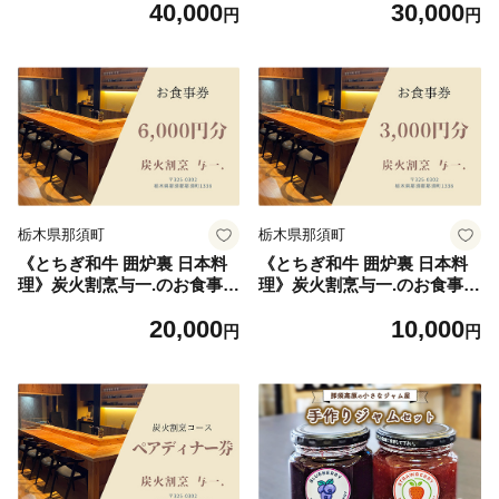
40,000
30,000
券 食事 那須 栃木県 那須町
食事 那須 栃木県 那須町〔D-
円
円
〔P-333〕
71〕
栃木県那須町
栃木県那須町
《とちぎ和牛 囲炉裏 日本料
《とちぎ和牛 囲炉裏 日本料
理》炭火割烹与一.のお食事券
理》炭火割烹与一.のお食事券
6,000円分 ｜ チケット 食事券
3,000円分 ｜ チケット 食事券
20,000
10,000
食事 那須 栃木県 那須町〔C-
食事 那須 栃木県 那須町〔B-
円
円
80〕
122〕