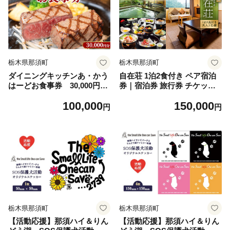
栃木県那須町
栃木県那須町
ダイニングキッチンあ・かう
自在荘 1泊2食付き ペア宿泊
はーどお食事券 30,000円分
券｜宿泊券 旅行券 チケット
〔G-48〕 ｜ あかうはーど チ
旅行 券 利用券 補助券 温泉
100,000
150,000
ケット お食事券 食事券 レス
露天風呂 天然温泉 リゾート
円
円
トラン ランチ ディナー 記念
観光 プライベート 記念日 誕
日 ご褒美 贅沢
生日 特別 癒し プレミアム 記
念日 誕生日 ご褒美 贅沢 国内
旅行 家族旅行 那須高原〔H-1
0〕
栃木県那須町
栃木県那須町
【活動応援】那須ハイ＆りん
【活動応援】那須ハイ＆りん