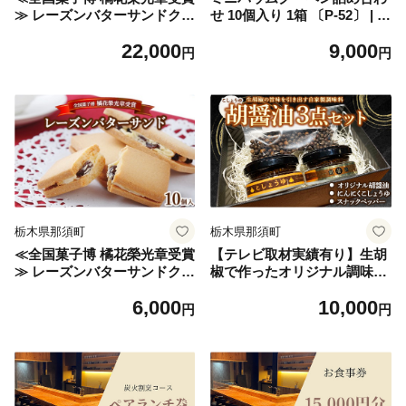
≫ レーズンバターサンドクッ
せ 10個入り 1箱 〔P-52〕 | 菓
キー 10個入り 4箱 〔P-457〕
子 スイーツ 洋菓子 おかし デ
22,000
9,000
| クッキー スイーツ お菓子
ザート おやつ セット 詰め合
円
円
おかし レーズンサンド プレ
せ アソート 個包装 バウムク
ゼント 手土産 洋菓子 焼き菓
ーヘン 焼菓子 お取り寄せ プ
子 那須 栃木県 那須町
レゼント ギフト おすすめ 人
気 1万円以下 那須町
栃木県那須町
栃木県那須町
≪全国菓子博 橘花榮光章受賞
【テレビ取材実績有り】生胡
≫ レーズンバターサンドクッ
椒で作ったオリジナル調味料
キー 10個入り 1箱 〔P-314〕
『胡醤油（こしょうゆ）』
6,000
10,000
| クッキー スイーツ お菓子
特別3点セット（オリジナル
円
円
おかし レーズンサンド プレ
胡醤油、にんにくこしょう
ゼント 手土産 洋菓子 焼き菓
ゆ、スナックペッパー） ｜
子 那須 栃木県 那須町
調味料 オリジナル おすすめ
那須 栃木県 那須町〔B-121〕