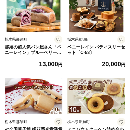
栃木県那須町
栃木県那須町
那須の超人気パン屋さん「ペ
ペニーレイン パティスリーセ
ニーレイン」ブルーベリーブ
ット〔C-53〕
レッド〔P-53〕｜ペニーレイ
13,000
20,000
ンパンセット ペニーレインブ
円
円
ルーベリーパン ペニーレイン
人気 ペニーレイン冷凍 ペニ
ーレイン一斤 那須パンセット
那須ブルーベリーパン 那須人
気 那須冷凍 那須一斤 人気パ
ンセット 超人気ブルーベリー
パン ぱん セット パン 詰め合
わせ 冷凍ぱん ブルーベリー
ブレッド
栃木県那須町
栃木県那須町
≪全国菓子博 橘花榮光章受賞
ミニバウムクーヘン詰め合わ