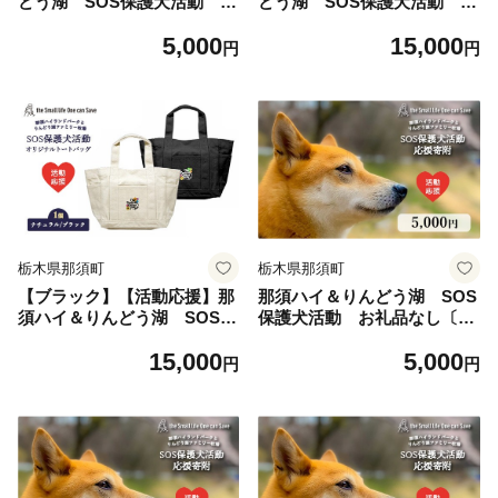
どう湖 SOS保護犬活動 オ
どう湖 SOS保護犬活動 オ
リジナルステッカー(1)〔A-5
リジナルステッカー(2) 4枚セ
5,000
15,000
6〕| 保護犬 ステッカー シー
ット ｜ 保護犬 ステッカー シ
円
円
ル 日用品 雑貨 支援 動物愛護
ール 日用品 雑貨 那須 栃木県
応援 地域応援 愛犬 愛犬家 動
那須町〔P-357〕| 保護犬 ス
物 ペット 社会貢献 保護活動
テッカー シール 日用品 雑貨
那須 栃木県 那須町
支援 動物愛護 応援 地域応援
愛犬 愛犬家 動物 ペット 社会
貢献 保護活動 那須 栃木県 那
須町
栃木県那須町
栃木県那須町
【ブラック】【活動応援】那
那須ハイ＆りんどう湖 SOS
須ハイ＆りんどう湖 SOS保
保護犬活動 お礼品なし〔A-
護犬活動 オリジナルトート
57〕｜保護犬 支援 動物愛護
15,000
5,000
バッグ〔P-355〕| 保護犬 ト
応援 地域応援 愛犬 愛犬家 動
円
円
ート バッグ 日用品 雑貨 支援
物 ペット 社会貢献 保護活動
動物愛護 応援 地域応援 愛犬
那須 栃木県 那須町
愛犬家 動物 ペット 社会貢献
保護活動 那須 栃木県 那須町