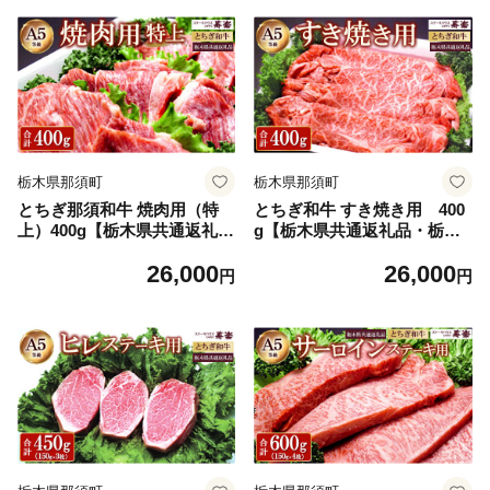
お土産 那須 栃木県 那須町 ※
〔B-117〕 ※離島への配送不
離島への配送不可〔P-317〕
可
栃木県那須町
栃木県那須町
とちぎ那須和牛 焼肉用（特
とちぎ和牛 すき焼き用 400
上）400g【栃木県共通返礼
g【栃木県共通返礼品・栃木
品・栃木県産】 ｜ とちぎ和
県産】 ｜ とちぎ和牛 ステー
26,000
26,000
牛 ステーキ 寿楽 一頭買い 国
キ 寿楽 一頭買い 国産 冷凍
円
円
産 冷凍 栃木県 那須町 A5 焼
栃木県 那須町 A5 すき焼〔P-
き肉〔P-341〕
340〕