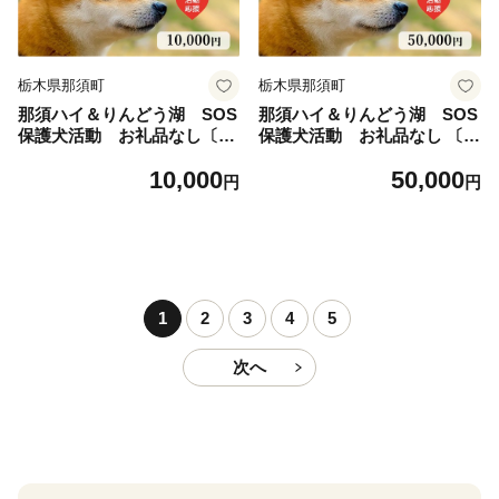
栃木県那須町
栃木県那須町
那須ハイ＆りんどう湖 SOS
那須ハイ＆りんどう湖 SOS
保護犬活動 お礼品なし〔B-
保護犬活動 お礼品なし 〔E-
131〕｜保護犬 支援 動物愛護
62〕｜保護犬 支援 動物愛護
10,000
50,000
応援 地域応援 愛犬 愛犬家 動
応援 地域応援 愛犬 愛犬家 動
円
円
物 ペット 社会貢献 保護活動
物 ペット 社会貢献 保護活動
那須 栃木県 那須町
那須 栃木県 那須町
1
2
3
4
5
次へ