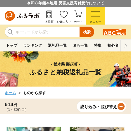
令和８年熊本地震 災害支援寄付受付について
上限額
お気に入り
カート
メニュー
検索
トップ
ランキング
返礼品一覧
まち一覧
特集
初心者ガイド
- 栃木県 那須町 -
ふるさと納税返礼品一覧
ホーム
ものから探す
614
件
絞り込み・並び替え
（1～30件目）