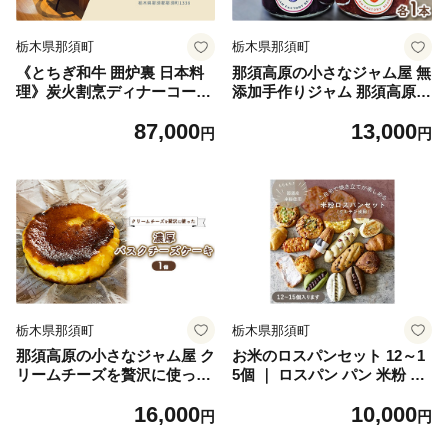
栃木県那須町
栃木県那須町
《とちぎ和牛 囲炉裏 日本料
那須高原の小さなジャム屋 無
理》炭火割烹ディナーコース
添加手作りジャム 那須高原産
（2名様）ペアお食事券 炭
ブルーベリージャムといちご
87,000
13,000
火割烹与一. ｜ チケット 食事
ジャムセット 各1本 ｜ ジャ
円
円
券 食事 ディナー コース 那須
ム 手作り 無添加 パン セット
栃木県 那須町 〔P-335〕
濃厚 那須 栃木県 那須町 〔P-
316〕
栃木県那須町
栃木県那須町
那須高原の小さなジャム屋 ク
お米のロスパンセット 12～1
リームチーズを贅沢に使った
5個 ｜ ロスパン パン 米粉 訳
濃厚バスクチーズケーキ 1個
あり ぱん 詰め合わせ おいし
16,000
10,000
｜ スイーツ チーズケーキ 人
い 朝食 ベーカリー 冷凍 セッ
円
円
気 おやつ ケーキ 冷蔵 グルメ
ト 国産 那須 栃木県 那須町