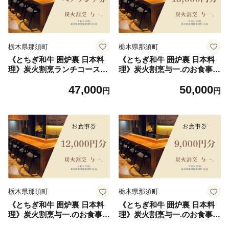
栃木県那須町
栃木県那須町
《とちぎ和牛 囲炉裏 日本料
《とちぎ和牛 囲炉裏 日本料
理》炭火割烹ランチコース
理》炭火割烹与一.のお食事券
（2名様）ペアお食事券 炭
15,000円分 ｜ チケット 食事
47,000
50,000
火割烹与一. ｜ チケット 食事
券 食事 那須 栃木県 那須町
円
円
券 食事 ランチ 昼食 那須 栃
〔E-57〕
木県 那須町 〔P-334〕
栃木県那須町
栃木県那須町
《とちぎ和牛 囲炉裏 日本料
《とちぎ和牛 囲炉裏 日本料
理》炭火割烹与一.のお食事券
理》炭火割烹与一.のお食事券
12,000円分 ｜ チケット 食事
9,000円分 ｜ チケット 食事券