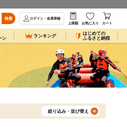
検索
ログイン・会員登録
上限額
お気に入り
カート
はじめての
ランキング
ーン
ふるさと納税
絞り込み・並び替え