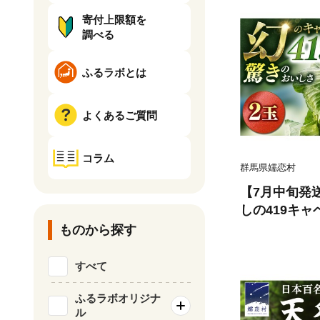
寄付上限額を
調べる
ふるラボとは
よくあるご質問
コラム
群馬県嬬恋村
【7月中旬発
しの419キャ
村産キャベツ
ものから探す
ベツ419 産
採り 通販 お
すべて
荷時期限定 先行
ふるラボオリジナ
ル