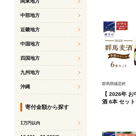
関東地方
ル 6缶 飲み比
恋高原ブルワリ
中部地方
ット ギフト [A
近畿地方
中国地方
四国地方
九州地方
群馬県嬬恋村
沖縄
【 2026年 お中元 熨斗付 
酒 6本 セッ
寄付金額から探す
ビール 地ビー
ール 御中元 
1
万円以内
330ml 嬬
応 [AA016tu]