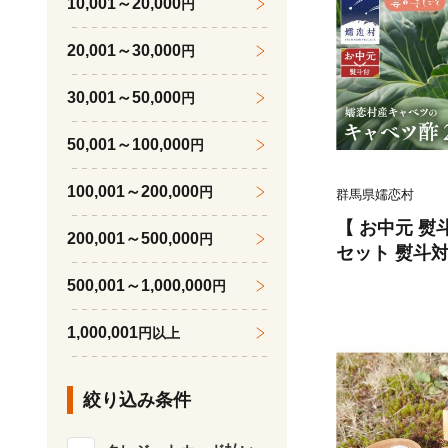
10,001～20,000
円
20,001～30,000
円
30,001～50,000
円
50,001～100,000
円
100,001～200,000
円
群馬県嬬恋村
【 お中元 熨
200,001～500,000
円
セット 熨斗対
ダイエット 酢
500,001～1,000,000
円
イエット [AF0
1,000,001
円以上
絞り込み条件