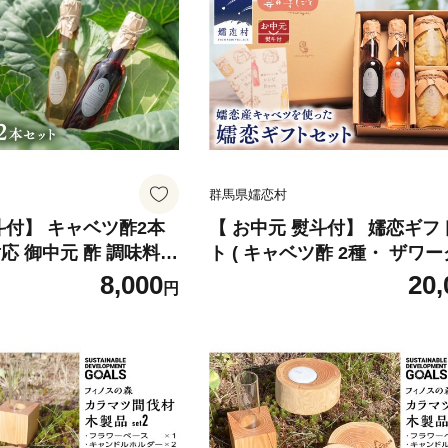
群馬県嬬恋村
斗付】 キャベツ酢2本
【 お中元 熨斗付】 嬬恋ギフ
応 御中元 酢 調味料
ト ( キャベツ酢 2種・ ザワ
キャベツ おすすめ ダ
ト 3種 ・ 嬬恋産キャベツ の 
8,000
20,
円
24tu]
種 ) ギフト 熨斗 御中元 ギフトセッ
ト 酢 調味料 ダイエット 酢
おすすめ ダイエット 国産 惣
ークラウト 弁当 お弁当 詰め
漬物 漬け物 発酵食品 腸活 [AF
u]