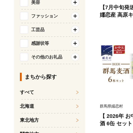
美容
【7月中旬発
嬬恋産 高原キ
ファッション
の野菜 きゃべ
り寄せ 野菜 
工芸品
約 2026年発送 
感謝状等
その他のお礼品
まちから探す
すべて
北海道
群馬県嬬恋村
【 2026年 お中元 熨斗付 
東北地方
酒 6缶 セッ
酒 クラフトビ