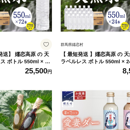
群馬県嬬恋村
月発送】 嬬恋高原 の 天
【 最短発送 】嬬恋高原 の 
 ボトル 550ml × 24
ラベルレス ボトル 550ml × 2
 水 ミネラルウォーター
水 ミネラルウォーター 550m
25,500
8,
円
水 最短2日発送 通販 定期 備
 備蓄用 ペットボトル
リングストック 備蓄用 ペッ
 箱買い まとめ買い 国
ル 防災 工場直送 箱買い ま
 日用品 [BA059tu]
国産 防災 嬬恋銘水 日用品 [BA
u]