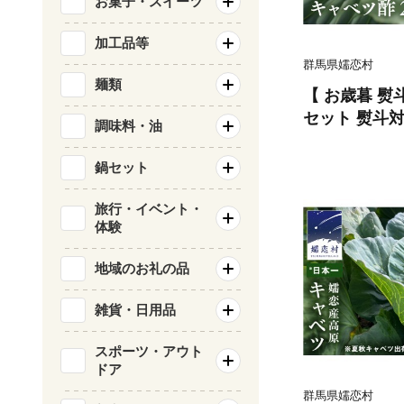
お菓子・スイーツ
加工品等
群馬県嬬恋村
麺類
【 お歳暮 熨
セット 熨斗対
調味料・油
ダイエット 酢
F017tu]
鍋セット
旅行・イベント・
体験
地域のお礼の品
雑貨・日用品
スポーツ・アウト
ドア
群馬県嬬恋村