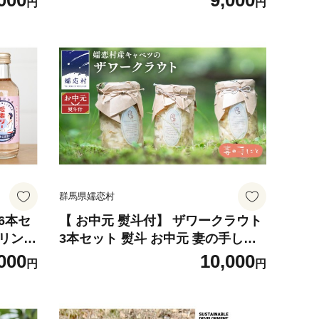
000
9,000
円
円
高原ブル
アルコール 瓶 飲み比べ 330ml 嬬恋
高原ブルワリー 熨斗対応 [AA017t
u]
群馬県嬬恋村
6本セ
【 お中元 熨斗付】 ザワークラウト
ドリンク
3本セット 熨斗 お中元 妻の手しご
u]
と 国産 惣菜 弁当 お弁当 詰め合わ
000
10,000
円
円
せ 漬物 漬け物 発酵食品 腸活 ギフ
ト 贈答 酢漬け 嬬恋キャベツ キャベ
ツ [AF025tu]