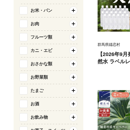
お米・パン
お肉
フルーツ類
群馬県嬬恋村
カニ・エビ
【2026年9
然水 ラベルレス
おさかな類
本 入 × 3箱
72本 飲料水 通販 定期 備蓄 ローリ
お野菜類
ングストック
防災 工場直送
たまご
産 防災 嬬恋銘水
お酒
お飲み物