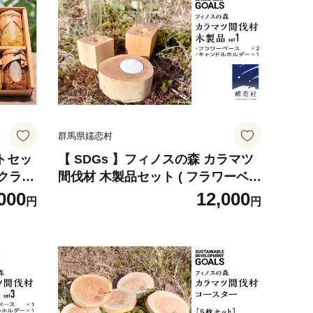
群馬県嬬恋村
トセッ
【 SDGs 】フィノスの森 カラマツ
ークラウ
間伐材 木製品セット ( フラワーベー
佃煮 1
ス 2個、 キャンドルホルダー 1個
000
12,000
円
円
） 木製 インテリア 花瓶 キャンドル
キャベツ
手作り 雑貨 癒し 小物 [BI001tu]
菜 ザワ
合わせ
026t