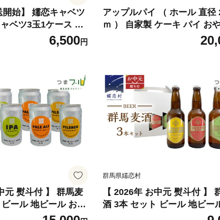
送開始】 嬬恋キャベツ
アップルパイ （ ホール 直径 
ャベツ3玉1ケース 旬
ｍ ） 自家製 ケーキ パイ お
つ 産地直送 群馬 お取
菓子 焼き菓子 リンゴ スイー
6,500
20,
円
セット Lサイズ 先行予
ル お取り寄せ お菓子 洋菓子
[AS010tu]
りんご ギフト 贈り物 [BL001t
群馬県嬬恋村
】 群馬麦
【 2026年 お中元 熨斗付 】 群馬麦
ト ビール 地ビール お酒
酒 3本 セット ビール 地ビー
ール 御中元 アルコー
酒 クラフトビール 御中元 ア