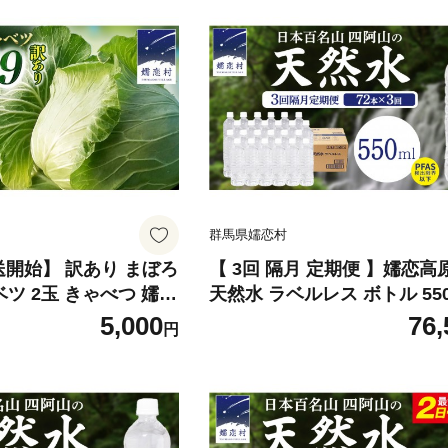
群馬県嬬恋村
送開始】 訳あり まぼろ
【 3回 隔月 定期便 】嬬恋高
ベツ 2玉 きゃべつ 嬬恋
天然水 ラベルレス ボトル 550
 羽生田売店 幻のキャ
24本 入 × 3箱 × 3回 水 ミ
5,000
76,
円
地直送 期間限定 人気 朝
ォーター 72本 飲料水 通販 定期 備
取り寄せ 関東 群馬 出
蓄 ローリングストック 備蓄用
予約 [AL014tu]
トボトル 防災 工場直送 箱買
め買い 国産 防災 嬬恋銘水 
[BA061tu]