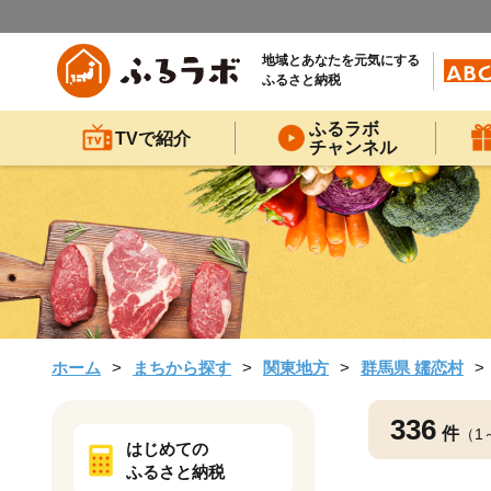
地域とあなたを元気にする
ふるさと納税
ふるラボ
TVで紹介
チャンネル
ホーム
まちから探す
関東地方
群馬県 嬬恋村
336
件
（1
はじめての
ふるさと納税