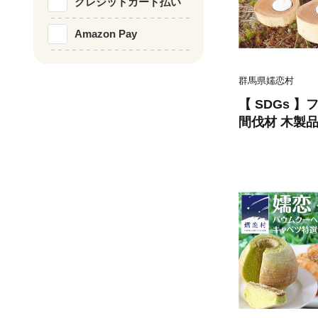
クレジットカード払い
Amazon Pay
群馬県嬬恋村
【 SDGs 
間伐材 木製品
ス 1個、 キ
） 木製 イン
手作り 雑貨 癒し