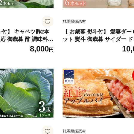
群馬県嬬恋村
斗付】 キャベツ酢2本
【 お歳暮 熨斗付】 愛妻ダー
応 御歳暮 酢 調味料
ット 熨斗 御歳暮 サイダー 
キャベツ おすすめ [A
炭酸 200ml 6本 通販 [AF016t
8,000
10,
円
群馬県嬬恋村