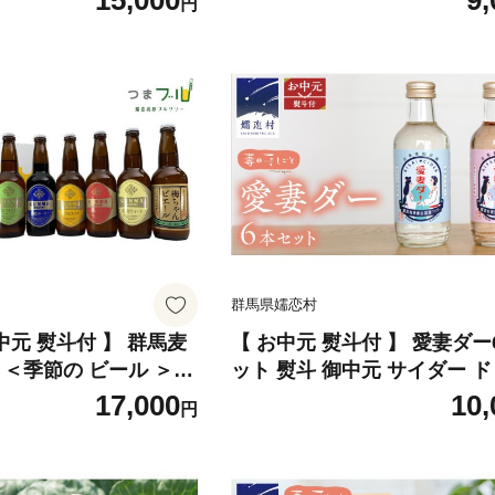
15,000
9,
円
べ 350ml 缶ビール 嬬
ル 瓶 飲み比べ 330ml 嬬恋
ー 熨斗対応 IPA セ
ワリー 熨斗対応 [AA018tu]
A019tu]
群馬県嬬恋村
】 群馬麦
【 お中元 熨斗付 】 愛妻ダー
ト ＜季節の ビール ＞
ット 熨斗 御中元 サイダー 
ル お酒 酒 クラフトビ
炭酸 200ml 6本 通販 [AF023t
17,000
10,
円
アルコール 瓶 飲み比べ
恋高原ブルワリー 熨斗対