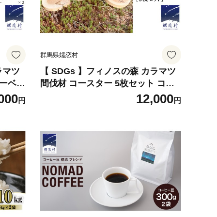
群馬県嬬恋村
ラマツ
【 SDGs 】フィノスの森 カラマツ
ワーベー
間伐材 コースター 5枚セット コー
 1個、
スター SDGs 木製 インテリア 花瓶
000
12,000
円
円
ンテリア
キャンドル 手作り 雑貨 癒し 小物
 癒し
[BI004tu]