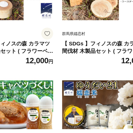
群馬県嬬恋村
】フィノスの森 カラマツ
【 SDGs 】フィノスの森 カ
セット ( フラワーベー
間伐材 木製品セット ( フラ
ャンドルホルダー 2個
ス 1個・ キャンドルホルダー
12,000
12,
円
テリア 花瓶 キャンドル
コースター ２枚 ） 木製 イ
 小物 [BI002tu]
花瓶 キャンドル 手作り 雑貨
小物 [BI003tu]