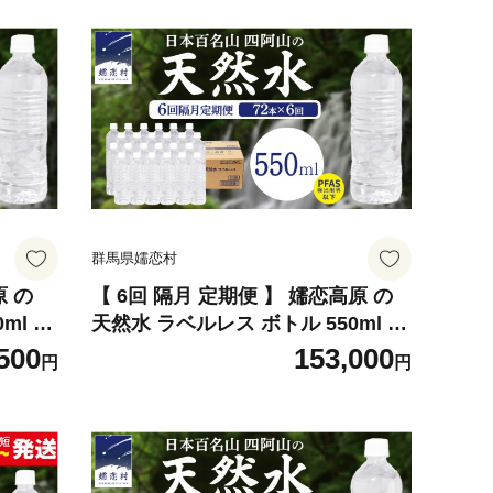
群馬県嬬恋村
原 の
【 6回 隔月 定期便 】 嬬恋高原 の
ml ×
天然水 ラベルレス ボトル 550ml ×
ネラルウ
24本 入 × 3箱 × 6回 水 ミネラルウ
500
153,000
円
円
ォーター 72本 飲料水 通販 定期 備
 ペッ
蓄 ローリングストック 備蓄用 ペッ
い まと
トボトル 防災 工場直送 箱買い まと
日用品
め買い 国産 防災 嬬恋銘水 日用品
[BA063tu]