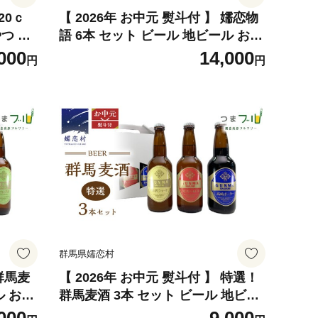
20ｃ
【 2026年 お中元 熨斗付 】 嬬恋物
やつ 焼
語 6本 セット ビール 地ビール お酒
ツ ホー
酒 クラフトビール 御中元 アルコー
000
14,000
円
円
 紅玉
ル 瓶 飲み比べ 330ml 嬬恋高原ブル
u]
ワリー 熨斗対応 [AA020tu]
群馬県嬬恋村
【 2026年 お中元 熨斗付 】 特選！
ル お酒
群馬麦酒 3本 セット ビール 地ビー
ルコー
ル お酒 酒 クラフトビール 御中元