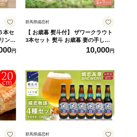
群馬県嬬恋村
６本セ
【 お歳暮 熨斗付】 ザワークラウト
ドリンク
3本セット 熨斗 お歳暮 妻の手しご
u]
と 国産 惣菜 弁当 お弁当 詰め合わ
000
10,000
円
円
せ 漬物 漬け物 発酵食品 腸活 ギフ
ト 贈答 酢漬け 嬬恋キャベツ キャベ
ツ [AF018tu]
群馬県嬬恋村