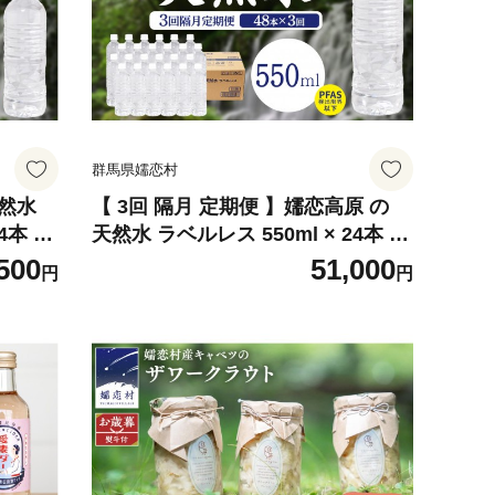
群馬県嬬恋村
天然水
【 3回 隔月 定期便 】嬬恋高原 の
4本 入
天然水 ラベルレス 550ml × 24本 入
l 飲料
× 2箱 × 3回 ミネラルウォーター 48
500
51,000
円
円
蓄 ロー
本 飲料水 通販 定期 備蓄 ローリン
トボト
グストック 備蓄用 ペットボトル 防
とめ買い
災 工場直送 箱買い まとめ買い 国産
045t
防災 嬬恋銘水 日用品 [BA054tu]