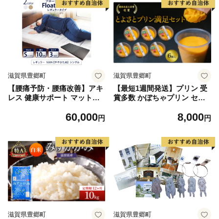
滋賀県豊郷町
滋賀県豊郷町
【腰痛予防・腰痛改善】アキ
【最短1週間発送】プリン 受
レス 健康サポート マットレ
賞多数 かぼちゃプリン セッ
ス FloatWave レギュラータ
ト とよさとプリン満足セット
60,000
8,000
イプ S シングル グレー 腰痛
（6個入り）スイーツ おやつ
円
円
改善 コスパ
かぼちゃ デザート 野菜 冷凍
配送 滋賀県 豊郷町
滋賀県豊郷町
滋賀県豊郷町