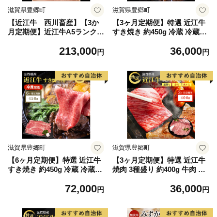
滋賀県豊郷町
滋賀県豊郷町
【近江牛 西川畜産】【3か
【3ヶ月定期便】特選 近江牛
月定期便】近江牛A5ランク雌
すき焼き 約450g 冷蔵 冷蔵配
牛 特選牛の定期便
送 牛肉 黒毛和牛 肩ロース モ
213,000
36,000
モ すきやき すき焼き肉 すき
円
円
焼き用 肉 お肉 牛 和牛 ブラ
ンド牛 日本三大和牛 3か月定
期便
滋賀県豊郷町
滋賀県豊郷町
【6ヶ月定期便】特選 近江牛
【3ヶ月定期便】特選 近江牛
すき焼き 約450g 冷蔵 冷蔵配
焼肉 3種盛り 約400g 牛肉 黒
送 牛肉 黒毛和牛 肩ロース モ
毛和牛 焼き肉 焼肉用 カルビ
72,000
36,000
モ すきやき すき焼き肉 すき
赤身 霜降り 肉 和牛 日本三大
円
円
焼き用 肉 お肉 牛 和牛 ブラ
和牛 ブランド牛 3か月定期便
ンド牛 日本三大和牛 6か月定
BBQ バーベキュー 滋賀県 豊
期便
郷町