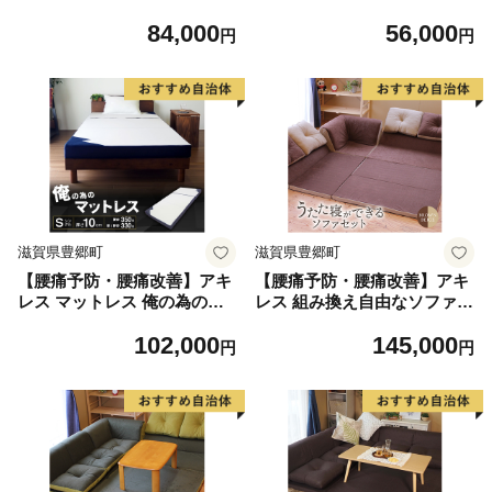
体圧分散 さらさら 吸湿マッ
発マットレス S ベージュ シ
84,000
56,000
トレス シングル 8cm コスパ
ングル コスパ 寝具 高反発 三
円
円
寝具 高反発 三つ折りマット
つ折りマットレス 折りたたみ
レス 折りたたみ シングルマ
10cm シングルマットレス 日
ットレス ベルオアシス 日用
用品 腰痛改善 滋賀県 豊郷町
品 腰痛改善 滋賀県 豊郷町
滋賀県豊郷町
滋賀県豊郷町
【腰痛予防・腰痛改善】アキ
【腰痛予防・腰痛改善】アキ
レス マットレス 俺の為のマ
レス 組み換え自由なソファと
ットレス ストロング シング
ラグ セット うたた寝 コスパ
102,000
145,000
ル かため コスパ 寝具 高反発
ソファセット 日本製 ブラウ
円
円
三つ折りマットレス 折りたた
ン ベージュ ソファラグ ソフ
み 10cm シングルマットレス
ァーラグ フェイクスエード
日用品 腰痛改善 滋賀県 豊郷
ソファー ラグ 腰痛改善 寝具
町
家具 インテリア 滋賀県 豊郷
町