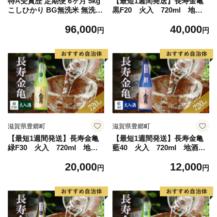
特A受賞歴 定期便 6ヶ月 5kg
【最短1週間発送】長寿金亀
こしひかり BG無洗米 無洗米
黒F20 火入 720ml 地
令和7年産 滋賀県産 米 近江
酒 日本酒 岡村本家 近江
96,000
40,000
米 コシヒカリ 時短 定期 6回
円
円
滋賀県豊郷町
滋賀県豊郷町
【最短1週間発送】長寿金亀
【最短1週間発送】長寿金亀
緑F30 火入 720ml 地
藍40 火入 720ml 地酒
酒 日本酒 岡村本家 近江
日本酒 岡村本家 近江
20,000
12,000
円
円