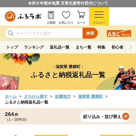
令和８年熊本地震 災害支援寄付受付について
上限額
お気に入り
カート
メニュー
検索
トップ
ランキング
返礼品一覧
まち一覧
特集
初心者ガイド
- 滋賀県 豊郷町 -
ふるさと納税返礼品一覧
ホーム
まちから探す
近畿地方
滋賀県 豊郷町
ふるさと納税返礼品一覧
264
件
絞り込み・並び替え
（1～30件目）