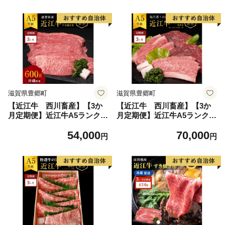
ー 腰痛改善 ソファーラグ フ
ソファラグ ソファーラグ フ
ェイクスエード ソファー ラ
ェイクスエード ソファー 腰
グ マット 寝具 家具 インテリ
痛改善 ラグ マット 寝具 家具
ア 滋賀県 豊郷町 コスパ
インテリア 滋賀県 豊郷町
滋賀県豊郷町
滋賀県豊郷町
【近江牛 西川畜産】【3か
【近江牛 西川畜産】【3か
月定期便】近江牛A5ランク雌
月定期便】近江牛A5ランク雌
牛 すき焼き用約600g
牛 毎月違う肉が届く!近江
54,000
70,000
牛味わいセット
円
円