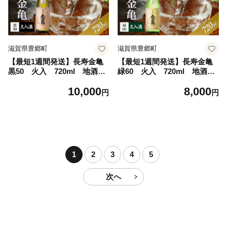
滋賀県豊郷町
滋賀県豊郷町
【最短1週間発送】長寿金亀
【最短1週間発送】長寿金亀
黒50 火入 720ml 地酒
緑60 火入 720ml 地酒
日本酒 岡村本家 近江
日本酒 岡村本家 近江
10,000
8,000
円
円
1
2
3
4
5
次へ