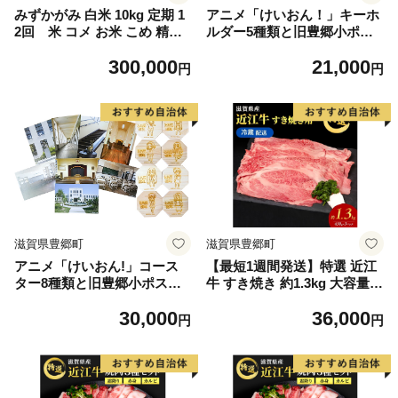
みずかがみ 白米 10kg 定期 1
アニメ「けいおん！」キーホ
2回 米 コメ お米 こめ 精米
ルダー5種類と旧豊郷小ポス
ミズカガミ 滋賀県 豊郷町
トカードセット 豊郷町限定
300,000
21,000
雑貨 日用品 写真 キャラクタ
円
円
ー ステンレス製 レーザー加
工 デザイン レトロ
滋賀県豊郷町
滋賀県豊郷町
アニメ「けいおん!」コース
【最短1週間発送】特選 近江
ター8種類と旧豊郷小ポスト
牛 すき焼き 約1.3kg 大容量
カードセット 豊郷町限定 キ
冷蔵 冷蔵配送 お肉 牛 和牛
30,000
36,000
ャラクターグッズ アニメグッ
牛肉 黒毛和牛 肩ロース モモ
円
円
ズ キャラクターもの キッチ
すきやき すき焼き肉 すき焼
ン雑貨 文房具 けいおん！グ
き用 肉 和牛 日本三大和牛 ブ
ッズ
ランド牛 滋賀県 豊郷町