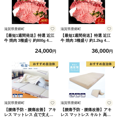
滋賀県豊郷町
滋賀県豊郷町
【最短1週間発送】特選 近江
【最短1週間発送】特選 近江
牛 焼肉 3種盛り 約800g 4～6
牛 焼肉 3種盛り 約1.2kg 4～6
人用 大容量 牛肉 黒毛和牛 焼
人用 大容量 牛肉 黒毛和牛 焼
24,000
36,000
き肉 焼肉用 カルビ 赤身 霜降
き肉 焼肉用 カルビ 赤身 霜降
円
円
り 肉 和牛 日本三大和牛 ブラ
り 肉 和牛 日本三大和牛 ブラ
ンド牛 BBQ バーベキュー 滋
ンド牛 BBQ バーベキュー 滋
賀県 豊郷町
賀県 豊郷町
滋賀県豊郷町
滋賀県豊郷町
【腰痛予防・腰痛改善】 アキ
【腰痛予防・腰痛改善】アキ
レス マットレス 点で支える
レス マットレス キルト 高反