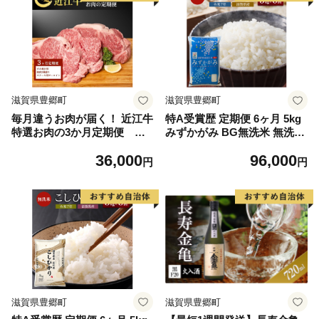
滋賀県豊郷町
滋賀県豊郷町
毎月違うお肉が届く！ 近江牛
特A受賞歴 定期便 6ヶ月 5kg
特選お肉の3か月定期便 す
みずかがみ BG無洗米 無洗米
き焼き 焼肉3種盛り ステー
令和7年産 滋賀県産 米 近江
36,000
96,000
キ
米 ミズカガミ 時短 定期 6回
円
円
滋賀県豊郷町
滋賀県豊郷町