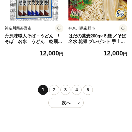
イド メモリアル 日本製 退職
祝い おしゃれ グラス |
神奈川県秦野市
神奈川県秦野市
丹沢味職人そば・うどん /
はだの蕎麦200g×６袋 ／そば
そば 名水 うどん 乾麺
名水 乾麺 プレゼント 手土産
プレゼント 手土産 丹沢 味
丹沢 味職人 手打ち 乾燥 和食
12,000
12,000
職人 手打ち 感想 和食 本
本格 地元産 食品 秦野 天然水
円
円
格 地元産 食品 秦野 天然水使
使用 長期保存 手軽
用 秦野市推奨観光土産品 贈
答 秦野の水 川口製粉 製麺
1
2
3
4
5
次へ