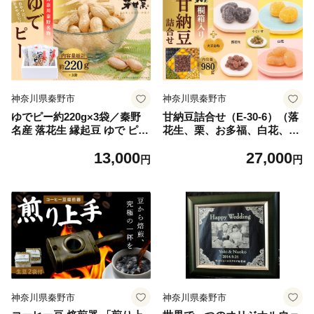
ト お歳暮 手土産 神奈川
神奈川県秦野市
神奈川県秦野市
ゆでピー約220g×3袋／秦野
甘納豆詰合せ（E-30-6）（落
名産 落花生 縁起豆 ゆで ピー
花生、栗、お多福、白花、う
ナッツ 神奈川 冷凍 おつまみ
ぐいす、大正金時 合計980
13,000
27,000
おやつ お土産 家族 セット お
ｇ）/ 落花生 落花生秦野市 ピ
円
円
酒のお供 冷凍
ーナッツ落花生 食べ比べ 食
べ比べセット 詰め合わせ 食
べやすい 落花生 栗 お多福 白
花 うぐいす 大正金時 980g ギ
フト お歳暮 手土産
神奈川県秦野市
神奈川県秦野市