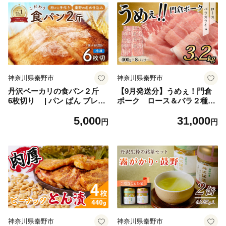
神奈川県秦野市
神奈川県秦野市
丹沢ベーカリの食パン２斤
【9月発送分】うめぇ！門倉
6枚切り | パン ぱん ブレッ
ポーク ロース＆バラ２種セ
ド ベーカリ 丹沢 詰合せ こだ
ット（3.2㎏）／豚 個別包装
5,000
31,000
わり ストック 冷凍 無添加 お
ブタ 豚肉 小分け バラ スライ
円
円
取り寄せ 贅沢 朝食 国産 小麦
ス 使いやすい パック 豚肉堪
名水 おいしい 素材 地産地消
能 秦野育ち 調理 いろいろ 野
特別 詰め合わせ ゆめちから
菜炒め 冷凍発送 ２か月保存
天然 素材 風味 豊か 焼きたて
名水仕込み 香り 自然派 上質
地元 手作り ランキング 1位
受賞 プレゼント ギフト 神奈
川 秦野
神奈川県秦野市
神奈川県秦野市