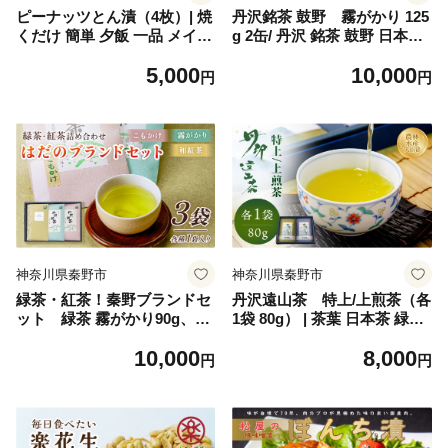
ピーナッツとん漬（4枚）| 焼
丹沢銘茶 鼓野 霧がかり 125
くだけ 簡単 夕飯 一品 メイン
g 2缶/ 丹沢 銘茶 鼓野 日本茶
おかず 肉 豚肉 ポーク ロース
高級茶 産地直送 緑茶 煎茶 お
5,000
10,000
ロース肉 豚肉の味噌漬け 豚
茶 贈り物 ギフトセット お土
円
円
漬け 味噌漬け 落花生 ピーナ
産 風味豊か 霧がかり 名水 で
ッツ 味噌 味付き 味付け 4枚
蒸す 旨み 渋み 甘み 秦野 神
4 440g 肉厚 厚い ボリューム
奈川 ダンニアンの練り緑茶
満足 贈呈用 ギフト 手土産 父
自然環境の恵み 特産 お中
の日 おかず 風味 お肉やわら
元 お歳暮 母の日 父の
か 食べやすい 時短 家庭用 個
日 敬老の日 新芽を使用
包装 小分け 美味しい 美味 秦
野 神奈川 | 005-12
神奈川県秦野市
神奈川県秦野市
緑茶・紅茶！秦野ブランドセ
丹沢遠山茶 特上/上煎茶（各
ット 緑茶 霧がかり90g、こ
1袋 80g） | 茶葉 日本茶 緑茶
もかけ100g、和紅茶 丹沢ゴ
ギフト 名水 お茶 銘茶 一番茶
10,000
8,000
ッド・オブ・マウンテン50g
プレゼント お歳暮 手土産 グ
円
円
/ 国産紅茶 和紅茶 紅
リーンティー 品質 農林水産
茶丹沢 銘茶 日本茶 高級茶 産
大臣賞受賞 神奈川 秦野 丹沢
地直送 緑茶 煎茶 お茶 贈り物
ギフトセット お土産 風味豊