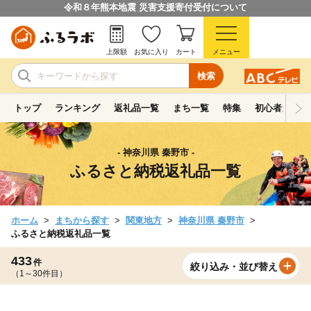
令和８年熊本地震 災害支援寄付受付について
上限額
お気に入り
カート
メニュー
検索
トップ
ランキング
返礼品一覧
まち一覧
特集
初心者ガイド
- 神奈川県 秦野市 -
ふるさと納税返礼品一覧
ホーム
まちから探す
関東地方
神奈川県 秦野市
ふるさと納税返礼品一覧
433
件
絞り込み・並び替え
（1～30件目）