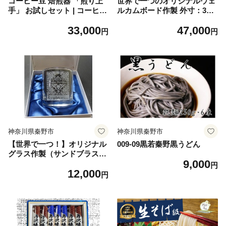
コーヒー豆 焙煎器 「煎り上
世界で一つのオリジナルウェ
手」 お試しセット | コーヒー
ルカムボード作製 外寸：350
珈琲 こーひー 焙煎 生豆 焙煎
㎜×320㎜ 鏡 色紙大270㎜
33,000
47,000
器 自家焙煎 煎りたて アウト
×240㎜ 窓寸：250㎜×220㎜
円
円
ドア キャンプ お手軽 豆 静岡
/ 神奈川 秦野 ガラス表面 サ
秦野
ンドブラスト 彫刻 名前 メッ
セージ 世界でたった一つ オ
リジナル ミラーウェルカムボ
ード ウェルカムボード 記念
記念日 お祝い
神奈川県秦野市
神奈川県秦野市
【世界で一つ！】オリジナル
009-09黒若秦野黒うどん
グラス作製（サンドブラスト
9,000
工房和） | オリジナル グラス
円
12,000
サンドブラスト 名入れ グラ
円
ス オーダーメイド ギフト プ
レゼント 記念品 結婚祝い 誕
生日 プレゼント ペアグラス
ハンドメイド 特別 贈り物 工
房 和 彫刻 グラス カスタムメ