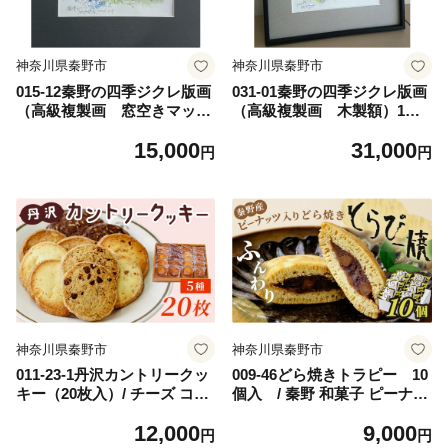
神奈川県秦野市
神奈川県秦野市
015-12秦野の四季ジクレ版画
031-01秦野の四季ジクレ版画
（高級複製画 窓空きマッ
（高級複製画 木製額）1枚
ト）1枚（4ツ切マットに納め
（木製の額 アクリルカバー
15,000
31,000
られています）全体の寸法：
に納められています）全体の
円
円
縦34.5㎝×横42㎝ 窓の寸
寸法：縦37㎝×横44㎝ 窓の寸
法：縦21㎝×横29㎝/ 秦野 神
法：縦21㎝×横29㎝ / 秦野 神
奈川 秦野の四季 魅力 スケッ
奈川 秦野の四季 魅力 スケッ
チ画
チ画
神奈川県秦野市
神奈川県秦野市
011-23-1丹沢カントリークッ
009-46どら焼きトラピー 10
キー（20枚入）/ チーズ ココ
個入 / 秦野 和菓子 ピーナッ
ア チョコチップ クルミ アー
ツ 秦野産落花生 落花生 黒糖
12,000
9,000
モンド 各４枚 洋菓子 クッ
蜂蜜 あんこ 白あん こしあん
円
円