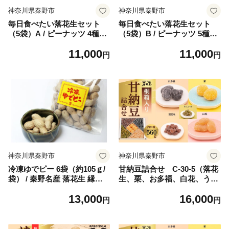
神奈川県秦野市
神奈川県秦野市
毎日食べたい落花生セット
毎日食べたい落花生セット
（5袋）A / ピーナッツ 4種類
（5袋）B / ピーナッツ 5種類
詰合せ 塩味 バター 観光推奨
詰合せ 塩味 バター 観光推奨
11,000
11,000
品 丹沢 おつまみ おやつ 秦野
品 丹沢 おつまみ おやつ 秦野
円
円
神奈川 厳選素材 豆 落花生 素
神奈川 厳選素材 豆 落花生 素
煎りそぼく豆 さや煎りピーナ
煎りそぼく豆 季節限定ピーナ
ッツ 白楽花糖 ピーナッツ 味
ッツ ピーナッツ 味付けピー
付けピーナッツ バターピーナ
ナッツ バターピーナッツ 食
ッツ 食品ギフト 手土産
品ギフト 手土産
神奈川県秦野市
神奈川県秦野市
冷凍ゆでピー 6袋（約105ｇ/
甘納豆詰合せ C-30-5（落花
袋） / 秦野名産 落花生 縁起
生、栗、お多福、白花、うぐ
豆 ゆで ピーナッツ 神奈川 冷
いす）計560ｇ /落花生 落花
13,000
16,000
凍 おつまみ おやつ お土産 家
生秦野市 ピーナッツ落花生
円
円
族 セット お酒のお供 冷凍
食べ比べ 食べ比べセット 詰
め合わせ 食べやすい 落花生
栗 お多福 白花 うぐいす ギフ