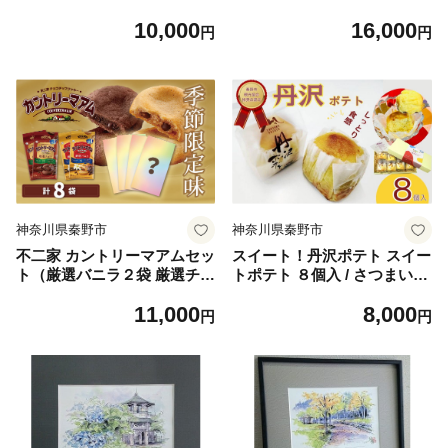
おかず 肉 豚肉 ポーク ロース
g 5キロ 米 こめ コメ お米 白
10,000
16,000
ロース肉 豚肉の味噌漬け 豚
米 精米 お取り寄せ 贈答 人気
円
円
漬け 味噌漬け 落花生 ピーナ
ランキング ごはん ご飯 贈り
ッツ 味噌 味付き 味付け 8 肉
物 5キロ 風味 甘い 甘み ブラ
厚 厚い ボリューム 満足 贈呈
ンド米 人気米 新米 1袋 ちょ
用 ギフト 手土産 父の日 おか
うどいい おいしい 美味しい
ず 風味 お肉やわらか 食べや
美味 ふっくら ツヤ 備蓄 災害
すい 時短 家庭用 個包装 小分
対策 25_008-12-1
け 美味しい 美味 秦野 神奈川
| 010-19
神奈川県秦野市
神奈川県秦野市
不二家 カントリーマアムセッ
スイート！丹沢ポテト スイー
ト（厳選バニラ２袋 厳選チョ
トポテト ８個入 / さつまいも
コ２袋 期間限定品４袋 計８
洋菓子 スイーツ 甘さ控えめ
11,000
8,000
袋）(季節限定 チョコチップ
しっとり食感 お土産 贈呈 ギ
円
円
クッキー さっくり しっとり
フト 秦野 秦野市 神奈川 個包
クッキー お茶菓子 お茶請け
装 丹沢 さつまいも お菓子 デ
定番 おやつ 子供）
ザート 手作り 焼き菓子 贈り
物 ギフト おやつ 地元産 詰め
合わせ