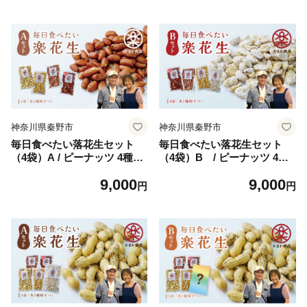
キー ５種類 お土産 ギフト 贈
トラ柄 黒糖 秦野の天然はち
呈用 おやつ おかし 老舗 カン
みつ １０個 土産 おやつ 贈呈
トリー クッキー 20枚 お歳暮
ギフト
母の日 敬老の日 秦野 神奈川
神奈川県秦野市
神奈川県秦野市
毎日食べたい落花生セット
毎日食べたい落花生セット
（4袋）A / ピーナッツ 4種類
（4袋）B / ピーナッツ 4種
詰合せ 塩味 バター 観光推奨
類 詰合せ 塩味 バター 白砂糖
9,000
9,000
品 丹沢 おつまみ おやつ 秦野
観光推奨品 丹沢 おつまみ お
円
円
神奈川 厳選素材 豆 落花生 素
やつ 秦野 神奈川 厳選素材 豆
煎りそぼく豆 さや煎りピーナ
落花生 素煎りそぼく豆 白楽
ッツ ピーナッツ 味付けピー
花糖 味付けピーナッツ バタ
ナッツ バターピーナッツ 食
ーピーナッツ 食品ギフト 手
品ギフト 手土産
土産