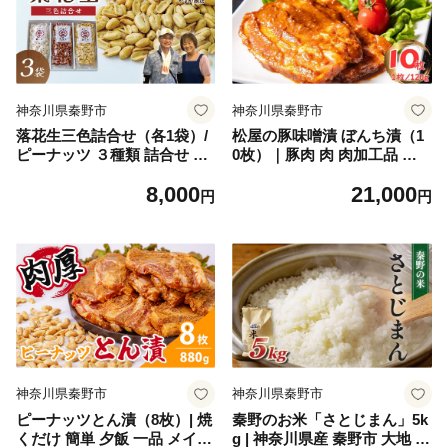
か 霧がかり 名水 で 蒸す 旨
み 渋み 甘み 秦野 神奈川 ダ
ンニアンの練り緑茶 自然環境
の恵み 特産 お中元 お歳
暮 母の日 父の日 敬老の
日
神奈川県秦野市
神奈川県秦野市
落花生三色詰合せ（各1袋）/
松屋の豚味噌漬 ぼんち漬（1
ピーナッツ ３種類 詰合せ 塩
0枚）｜豚肉 肉 肉加工品 味
味 バター 白砂糖 観光推奨品
噌豚 ぶたにく 味噌 おかず 総
8,000
21,000
丹沢 おつまみ おやつ 秦野 神
菜 焼くだけ 簡単調理 一品 夕
円
円
奈川 厳選素材 豆 落花生 ピー
食 個包装 贈答 神奈川 秦野 0
ナッツ バターピーナッツ 白
21-07
楽花糖 食品ギフト 手土産
神奈川県秦野市
神奈川県秦野市
ピーナッツとん漬（8枚）| 焼
秦野のお米「さとじまん」5k
くだけ 簡単 夕飯 一品 メイン
g | 神奈川県産 秦野市 大地 5k