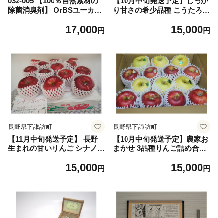
032-005 【100％自然素材の
【10月中旬発送予定】しっか
除菌消臭剤】 OrBSユーカリ
り甘さの希少品種 こうたろう
プタススプレー 詰替え3個セ
1箱(5kg) 003-009
17,000
15,000
ット
円
円
長野県下諏訪町
長野県下諏訪町
【11月中旬発送予定】 長野
【10月中旬発送予定】農家お
生まれの甘いりんご シナノホ
まかせ 3品種りんご詰め合わ
ッペ 1箱(5kg) 003-010
せ 1箱(5kg) 003-011
15,000
15,000
円
円