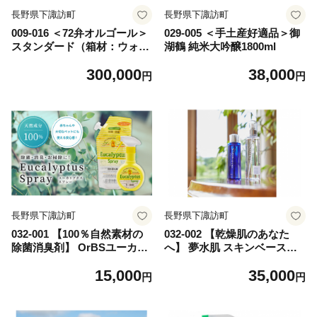
長野県下諏訪町
長野県下諏訪町
009-016 ＜72弁オルゴール＞
029-005 ＜手土産好適品＞御
スタンダード（箱材：ウォー
湖鶴 純米大吟醸1800ml
ルナット）
300,000
38,000
円
円
長野県下諏訪町
長野県下諏訪町
032-001 【100％自然素材の
032-002 【乾燥肌のあなた
除菌消臭剤】 OrBSユーカリ
へ】 夢水肌 スキンベースウ
プタススプレー本体・詰替え
ォーター・パーフェクトエッ
15,000
35,000
セット
センスセット
円
円