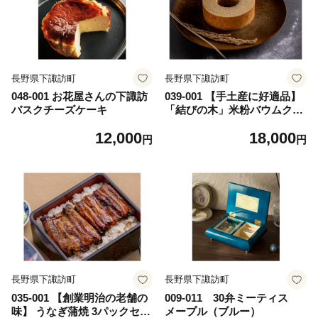
長野県下諏訪町
長野県下諏訪町
048-001 お花屋さんの下諏訪
039-001 【手土産に好適品】
バスクチーズケーキ
「結びの木」米粉バウムクー
ヘン（プレーン）2個セット
12,000
18,000
円
円
長野県下諏訪町
長野県下諏訪町
035-001 【創業明治の老舗の
009-011 30弁ミーティス
味】 うなぎ蒲焼 3パックセッ
メープル（ブルー）