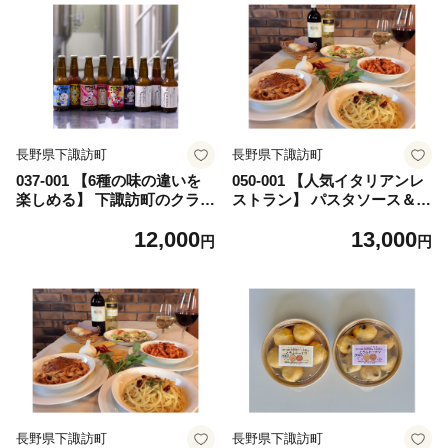
長野県下諏訪町
長野県下諏訪町
037-001 【6種の味の違いを
050-001 【人気イタリアンレ
楽しめる】 下諏訪町のクラフ
ストラン】 パスタソース＆ス
トビール「ムギクラブルーイ
ープ 人気6食セット
12,000
13,000
ング」 6種6本セット
円
円
長野県下諏訪町
長野県下諏訪町