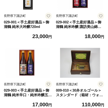
長野県下諏訪町
長野県下諏訪町
029-001＜手土産好適品＞御
029-002＜手土産好適品＞御
湖鶴 純米大吟醸720ml
湖鶴 純米吟醸 諏訪美山錦・
五百万石セット
23,000
18,000
円
円
長野県下諏訪町
長野県下諏訪町
029-003＜手土産好適品＞御
009-010＜30弁オルゴール＞
湖鶴 純米辛口・純米吟醸五百
スタンダード（箱材：ウォー
万石セット
ルナット）
17,000
110,000
円
円