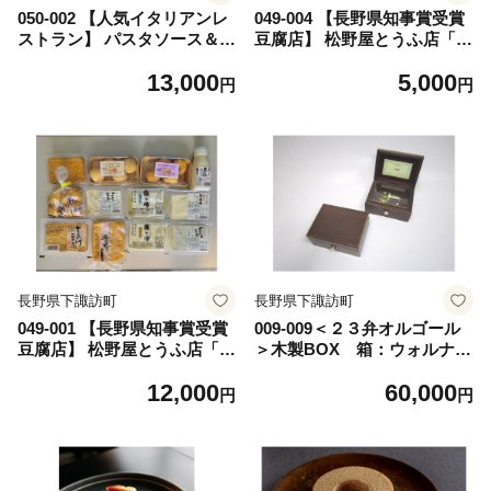
050-002 【人気イタリアンレ
049-004 【長野県知事賞受賞
ストラン】 パスタソース＆ス
豆腐店】 松野屋とうふ店「と
ープ 選べる6食セット
うふドーナツセット」
13,000
5,000
円
円
長野県下諏訪町
長野県下諏訪町
049-001 【長野県知事賞受賞
009-009＜２３弁オルゴール
豆腐店】 松野屋とうふ店「ま
＞木製BOX 箱：ウォルナッ
るごと味わいセット」
ト
12,000
60,000
円
円