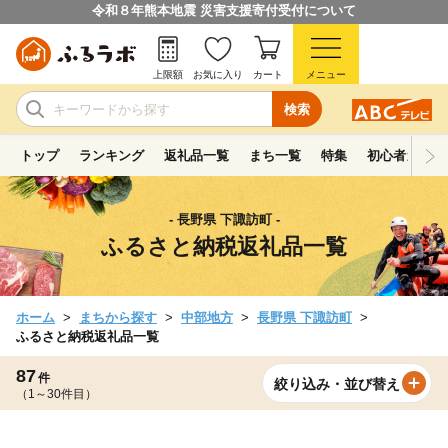
令和８年熊本地震 災害支援寄付受付について
上限額
お気に入り
カート
メニュー
検索
トップ
ランキング
返礼品一覧
まち一覧
特集
初心者ガイド
- 長野県 下諏訪町 -
ふるさと納税返礼品一覧
ホーム
まちから探す
中部地方
長野県 下諏訪町
ふるさと納税返礼品一覧
87
件
絞り込み・並び替え
（1～30件目）