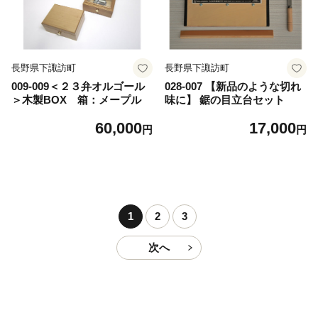
長野県下諏訪町
長野県下諏訪町
009-009＜２３弁オルゴール
028-007 【新品のような切れ
＞木製BOX 箱：メープル
味に】 鋸の目立台セット
60,000
17,000
円
円
1
2
3
次へ