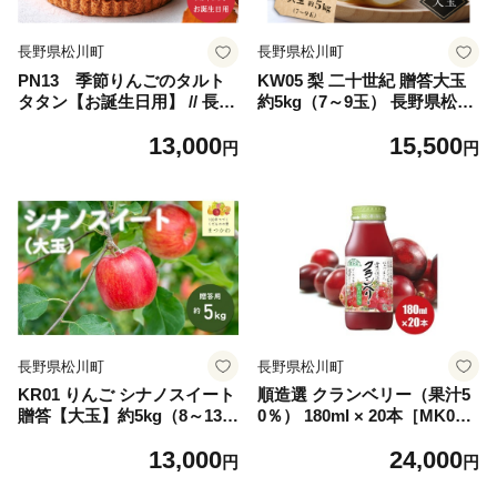
長野県松川町
長野県松川町
PN13 季節りんごのタルト
KW05 梨 二十世紀 贈答大玉
タタン【お誕生日用】 // 長野
約5kg（7～9玉） 長野県松川
県産 サンふじ リンゴ 林檎 フ
町産／9月中旬頃～順次発送
13,000
15,500
ランス 本格 スイーツ さくさ
予定//長野県 南信州 松川町
円
円
くタルト 甘さ控えめ 贈答 ギ
和梨 梨 なし ナシ 20世紀 約5
フト 1ホール 冷凍 バースデ
㎏ 産地直送 農家直送 農家支
ー 誕生日ケーキ タルトタタ
援 贈答 二十世紀 大玉 果物
ン
フルーツ
長野県松川町
長野県松川町
KR01 りんご シナノスイート
順造選 クランベリー（果汁5
贈答【大玉】約5kg（8～13
0％） 180ml × 20本［MK0
玉） / 10月中旬頃～配送予定
1］ // 果汁飲料 着色料不使用
13,000
24,000
// 長野県 南信州 ギフト 贈答
保存料不使用 健康 美容 クラ
円
円
リンゴ 林檎 農家直送 農家支
ンベリー