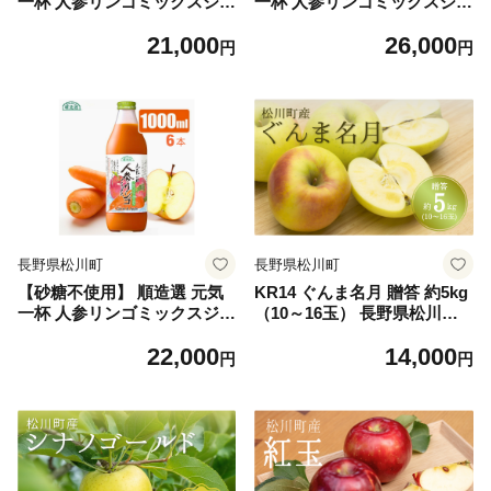
一杯 人参リンゴミックスジュ
一杯 人参リンゴミックスジュ
ース（人参汁＋りんご果汁10
ース（人参汁＋りんご果汁10
21,000
26,000
0％）180ml × 20本 ［MK1
0％）500ml × 12本［MK12］
円
円
1］// 果汁飲料 100％ジュース
// 果汁飲料 100％ジュース ス
ストレート ミックスジュース
トレート ミックスジュース
野菜 果物 無加糖 無香料 無着
野菜 果物 無加糖 無香料 無着
色 健康 美容 栄養補給
色 健康 美容 栄養補給
長野県松川町
長野県松川町
【砂糖不使用】 順造選 元気
KR14 ぐんま名月 贈答 約5kg
一杯 人参リンゴミックスジュ
（10～16玉） 長野県松川町
ース（人参汁＋りんご果汁10
産／11月上旬頃～配送予定//
22,000
14,000
0％）1000ml × 6本［MK13］
長野県 南信州 リンゴ 林檎 ギ
円
円
// 果汁飲料 100％ジュース ス
フト 名月 農家直送 農家支援
トレート ミックスジュース
産地直送
野菜 果物 無加糖 無香料 無着
色 健康 美容 栄養補給