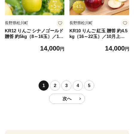
長野県松川町
長野県松川町
KR12 りんご シナノゴールド
KR10 りんご 紅玉 贈答 約4.5
贈答 約5kg（8～16玉）／10
kg（16～22玉）／10月上旬
月下旬頃～配送予定//長野県
頃～配送予定//長野県 南信州
14,000
14,000
南信州 ギフト リンゴ 林檎 黄
松川町産 ギフトリンゴ 林檎
円
円
色りんご 農家直送 農家支援
こうぎょく 農家直送 農家支
産地直送
援 産地直送
1
2
3
4
5
次へ