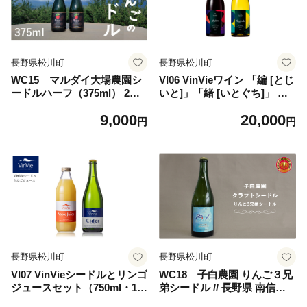
長野県松川町
長野県松川町
WC15 マルダイ大場農園シ
VI06 VinVieワイン 「編 [とじ
ードルハーフ（375ml） 2本
いと]」「緒 [いとぐち]」 赤
セット // 長野県 南信州 松川
白2本セット // 長野県 南信州
9,000
20,000
町産 りんごのお酒 リンゴ 林
赤ワイン 白ワイン 日本ワイ
円
円
檎 シナノスイート 秋映 シナ
ン 葡萄酒 贈答 ギフト 辛口
ノゴールド サンふじ 数量限
やや辛口 GI長野
定 辛口
長野県松川町
長野県松川町
VI07 VinVieシードルとリンゴ
WC18 子白農園 りんご３兄
ジュースセット（750ml・10
弟シードル // 長野県 南信州
00ml）// 長野県 南信州 りん
松川町産 林檎 リンゴ りんご