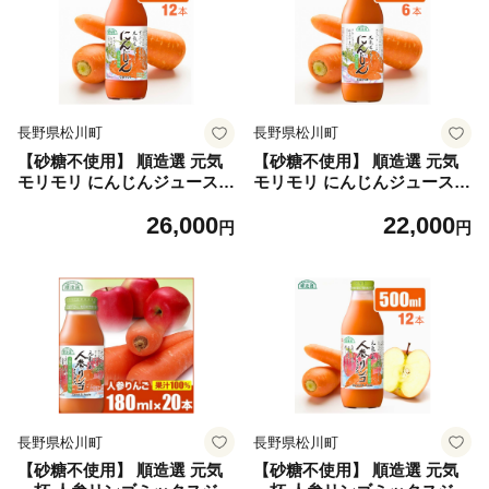
長野県松川町
長野県松川町
【砂糖不使用】 順造選 元気
【砂糖不使用】 順造選 元気
モリモリ にんじんジュース
モリモリ にんじんジュース
（人参汁100％）500ml × 12
（人参汁100％）1000ml × 6
26,000
22,000
本［MK09］ // 野菜ジュース
本［MK10］ // 野菜ジュース
円
円
100％ジュース ストレート 人
100％ジュース ストレート 人
参 砂糖不使用 無加糖 無香料
参 砂糖不使用 無加糖 無香料
無着色 健康 美容 栄養補給
無着色 健康 美容 栄養補給
長野県松川町
長野県松川町
【砂糖不使用】 順造選 元気
【砂糖不使用】 順造選 元気