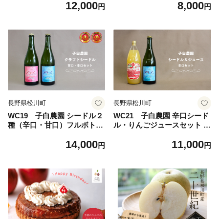
12,000
8,000
ごのお酒 シードル りんごジ
のお酒 秋映 シナノスイート
円
円
ュース ストレートジュース
シナノゴールド 果実酒 贈答
果汁100%ジュース リンゴ 贈
ギフト
答 ギフト
長野県松川町
長野県松川町
WC19 子白農園 シードル２
WC21 子白農園 辛口シード
種（辛口・甘口）フルボトル
ル・りんごジュースセット //
セット // 長野県 南信州 松川
長野県 南信州 松川町産 りん
14,000
11,000
町産 林檎 リンゴ りんごのお
ごのお酒 果実酒 りんごジュ
円
円
酒 秋映 シナノスイート シナ
ース ストレートジュース 贈
ノゴールド ふじ ピンクレデ
答 ギフト 秋映 シナノスイー
ィー 王林 果実酒 贈答 ギフト
ト シナノゴールド 飲み比べ
飲み比べ