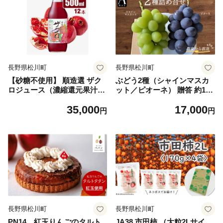
長野県松川町
長野県松川町
【砂糖不使用】 順造選 ザク
ぶどう2種（シャインマスカ
ロジュース（濃縮還元果汁10
ット／ピオーネ） 贈答 約1.8
0％）500ml × 12本 ［MK0
kg 長野県松川町産 [KG10]
35,000
17,000
6］// 果汁飲料 果物ジュース
//産地直送 ブドウ 果物 フル
円
円
100％ジュース ストレート 無
ーツ 期間限定
加糖 無香料 着色料不使用 保
存料不使用 健康 美容
長野県松川町
長野県松川町
PN14 紅玉りんごのタルト
JA38 市田柿 （大粒2Lサイ