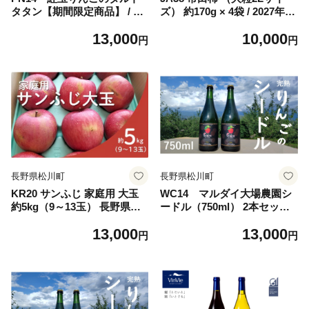
タタン【期間限定商品】 / 20
ズ） 約170g × 4袋 / 2027年1
26年11月1日～20日 発送 // 長
月中旬〜2月上旬頃 配送予定
13,000
10,000
野県産 紅玉 リンゴ 林檎 フラ
// 長野県 南信州 干し柿 干柿
円
円
ンス 本格 スイーツ さくさく
大粒 2Lサイズ ドライフルー
タルト 甘さ控えめ 贈答 ギフ
ツ 贈答 高糖度 高品質
ト 1ホール 冷凍 タルトタタ
ン タルト
長野県松川町
長野県松川町
KR20 サンふじ 家庭用 大玉
WC14 マルダイ大場農園シ
約5kg（9～13玉） 長野県松
ードル（750ml） 2本セット
川町産／11月下旬頃～配送予
// 長野県 南信州 松川町産 り
13,000
13,000
定//長野県 南信州 リンゴ 林
んごのお酒 辛口 リンゴ 林檎
円
円
檎 ふじ さんふじ 訳あり 自家
シナノスイート 秋映 シナノ
用 農家直送 農家支援 産地直
ゴールド
送