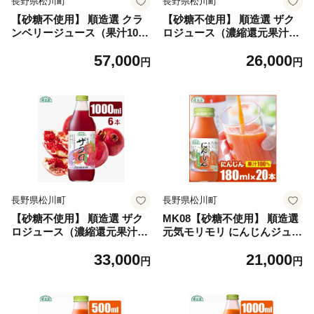
長野県松川町
長野県松川町
【砂糖不使用】 順造選 クラ
【砂糖不使用】 順造選 ザク
ンベリージュース（果汁10
ロジュース（濃縮還元果汁10
0％） 500ml × 12本［MK0
0％）180ml × 20本［MK05］
57,000
26,000
4］ // 果汁飲料 果物ジュース
// 果汁飲料 果物ジュース 10
円
円
100％ジュース ストレート 無
0％ジュース ストレート 無加
添加 着色料不使用 保存料不
糖 無香料 着色料不使用 保存
使用 健康 美容 クランベリー
料不使用 健康 美容
カロリーオフ
長野県松川町
長野県松川町
【砂糖不使用】 順造選 ザク
MK08【砂糖不使用】 順造選
ロジュース（濃縮還元果汁10
元気モリモリ にんじんジュー
0％）1000ml × 6本［MK07］
ス（人参汁100％）180ml × 2
33,000
21,000
// 果汁飲料 果物ジュース 10
0本 // 野菜ジュース 100％ジ
円
円
0％ジュース ストレート 無加
ュース ストレート 人参 砂糖
糖 無香料 着色料不使用 保存
不使用 無加糖 無香料 無着色
料不使用 健康 美容
健康 美容 栄養補給