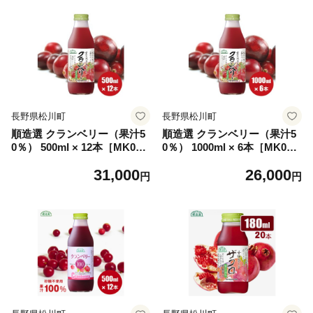
援 産地直送
長野県松川町
長野県松川町
順造選 クランベリー（果汁5
順造選 クランベリー（果汁5
0％） 500ml × 12本［MK0
0％） 1000ml × 6本［MK0
2］ // 果汁飲料 着色料不使用
3］ // 果汁飲料 着色料不使用
31,000
26,000
保存料不使用 健康 美容 クラ
保存料不使用 健康 美容 クラ
円
円
ンベリー
ンベリー