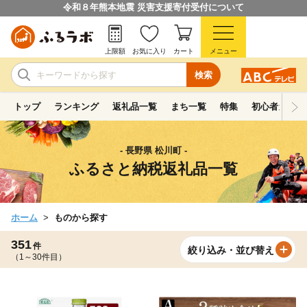
令和８年熊本地震 災害支援寄付受付について
上限額
お気に入り
カート
メニュー
検索
トップ
ランキング
返礼品一覧
まち一覧
特集
初心者ガイド
- 長野県 松川町 -
ふるさと納税返礼品一覧
ホーム
ものから探す
351
件
絞り込み・並び替え
（1～30件目）