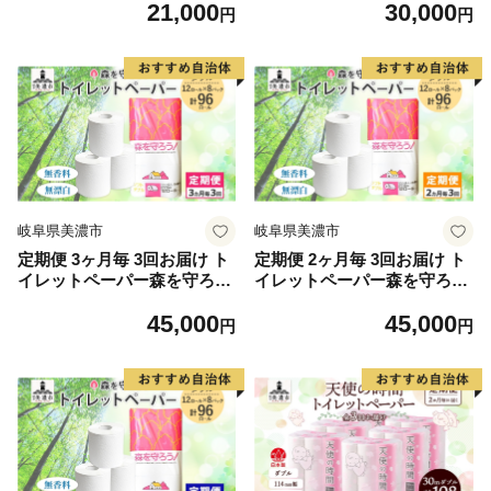
21,000
30,000
ック 3倍長持ち 8ロール 合計
ック 3倍長持ち 16ロール 合
円
円
24ロール 香りつき 日用品 生
計48ロール 香りつき 日用品
活必需品 消耗品 紙 まとめ買
生活必需品 消耗品 紙 まとめ
い ストック 備蓄 トイレット
買い ストック 備蓄 トイレッ
ペーパー 長持ち
トペーパー 長持ち
岐阜県美濃市
岐阜県美濃市
定期便 3ヶ月毎 3回お届け ト
定期便 2ヶ月毎 3回お届け ト
イレットペーパー森を守ろう
イレットペーパー森を守ろう
ダブル 27.5m 12ロール × 8袋
ダブル 27.5m 12ロール × 8袋
45,000
45,000
計96ロール 紙 ペーパー ソフ
計96ロール 紙 ペーパー ソフ
円
円
ト ミシン目入り エンボス 日
ト ミシン目入り エンボス 日
用品 消耗品 再生紙 無香料 厚
用品 消耗品 再生紙 無香料 厚
手 備蓄 まとめ買い 防災 スト
手 備蓄 まとめ買い 防災 スト
ック 送料無料 人気 牧製紙 岐
ック 送料無料 人気 牧製紙 岐
阜県 美濃市
阜県 美濃市