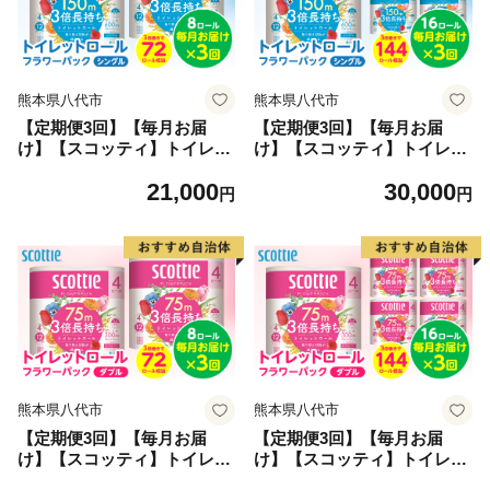
熊本県八代市
熊本県八代市
【定期便3回】【毎月お届
【定期便3回】【毎月お届
け】【スコッティ】トイレッ
け】【スコッティ】トイレッ
トロール シングル フラワー
トロール シングル フラワー
21,000
30,000
パック 3倍長持ち 8ロール 合
パック 3倍長持ち 16ロール
円
円
計24ロール 香りつき 日用品
合計48ロール 香りつき 日用
生活必需品 消耗品 紙 まとめ
品 生活必需品 消耗品 紙 まと
買い ストック 備蓄 トイレッ
め買い ストック 備蓄 トイレ
トペーパー 長持ち
ットペーパー 長持ち
熊本県八代市
熊本県八代市
【定期便3回】【毎月お届
【定期便3回】【毎月お届
け】【スコッティ】トイレッ
け】【スコッティ】トイレッ
トロール ダブル フラワーパ
トロール ダブル フラワーパ