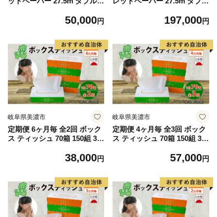
ットペーパー 27.5m ダブル 4
レットペーパー 27.5m ダブル
ロール 30袋 計120ロール メ
4ロール 30袋 計120ロール メ
50,000
197,000
ルシー ソフト 紙 ペーパー 日
ルシー ソフト 紙 ペーパー 日
円
円
用品 消耗品 リサイクル 再生
用品 消耗品 リサイクル 再生
紙 無香料 厚手トイレ用品 省
紙 無香料 厚手トイレ用品 省
スペース 備蓄 ストック 便利
スペース 備蓄 ストック 便利
非常用 生活応援 川一製紙
非常用 生活応援 川一製紙
岐阜県美濃市
岐阜県美濃市
定期便 6ヶ月毎 全2回 ボック
定期便 4ヶ月毎 全3回 ボック
ス ティッシュ 70箱 150組 30
ス ティッシュ 70箱 150組 30
0枚 ティッシュペーパー 紙
0枚 ティッシュペーパー 紙
38,000
57,000
ペーパー BOX 日用品 備蓄 吸
ペーパー BOX 日用品 備蓄 吸
円
円
水 消耗品 生活用品 おすすめ
水 消耗品 生活用品 おすすめ
肌触り 防災 ストック 備蓄 生
肌触り 防災 ストック 備蓄用
活応援 宮嶋商店 送料無料 岐
生活応援 宮嶋商店 送料無料
阜県
岐阜県 【 】