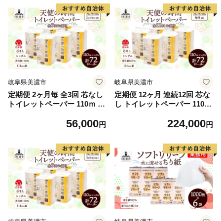
香料 厚手 ソフト トイレ用品
リ紙 無香料 衛生用品 無香料
備蓄 ストック 非常用 生活応
まとめ買い 備蓄 非常用 エコ
援 川一製紙 送料無料 岐阜県
送料無料 川一製紙 岐阜県 美
濃市
岐阜県美濃市
岐阜県美濃市
定期便 2ヶ月毎 全3回 芯なし
定期便 12ヶ月 連続12回 芯な
トイレットペーパー 110ｍ シ
し トイレットペーパー 110ｍ
ングル 12ロール×6袋 計72ロ
シングル 12ロール×6袋 計72
56,000
224,000
ール 天使の時間 紙 ペーパー
ロール 天使の時間 紙 ペーパ
円
円
日用品 消耗品 リサイクル 再
ー 日用品 消耗品 リサイクル
生紙 無香料 厚手 ソフト トイ
再生紙 無香料 厚手 ソフト ト
レ用品 備蓄 ストック 非常用
イレ用品 備蓄 ストック 非常
生活応援 川一製紙 送料無料
用 生活応援 川一製紙 送料無
岐阜県
料 岐阜