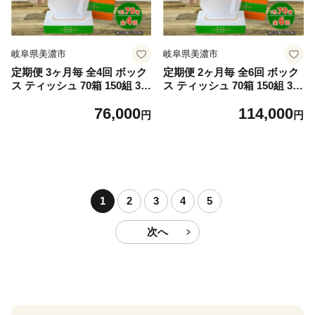
岐阜県美濃市
岐阜県美濃市
定期便 3ヶ月毎 全4回 ボック
定期便 2ヶ月毎 全6回 ボック
ス ティッシュ 70箱 150組 30
ス ティッシュ 70箱 150組 30
0枚 ティッシュペーパー 紙
0枚 ティッシュペーパー 紙
76,000
114,000
ペーパー BOX 日用品 備蓄 吸
ペーパー BOX 日用品 備蓄 吸
円
円
水 消耗品 生活用品 おすすめ
水 消耗品 生活用品 おすすめ
肌触り 防災 ストック 備蓄 生
肌触り 防災 ストック 備蓄 生
活応援 宮嶋商店 送料無料 岐
活応援 宮嶋商店 送料無料 岐
阜県 【 】
阜県 【 】
1
2
3
4
5
次へ