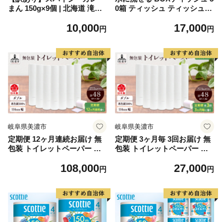
まん 150g×9個 | 北海道 滝川
0箱 ティッシュ ティッシュペ
市 国産 惣菜 冷凍 豚まん 中
ーパー 箱ティッシュ 紙製品
10,000
17,000
華まん おやつ 軽食 保存食 家
日用品 消耗品 生活必需品 衛
円
円
庭用 冷凍ストック 点心 蒸し
生用品 非常用 備蓄 ストック
まん 蒸し器 電子レンジ 簡単
まとめ買い 防災 国産 日本製
調理
送料無料 川一製紙 岐阜県 美
濃市
岐阜県美濃市
岐阜県美濃市
定期便 12ヶ月連続お届け 無
定期便 3ヶ月毎 3回お届け 無
包装 トイレットペーパー ダ
包装 トイレットペーパー ダ
ブル 27.5m 48ロール 紙 ペー
ブル 27.5m 48ロール 紙 ペー
108,000
27,000
パー エコ 日用品 消耗品 生活
パー エコ 日用品 消耗品 生活
円
円
必需品 衛生用品 トイレ用品 1
必需品 衛生用品 トイレ用品 1
14mm幅 非常用 備蓄 ストッ
14mm幅 非常用 備蓄 ストッ
ク まとめ買い 防災 国産 日本
ク まとめ買い 防災 国産 日本
製 送料無料 川一製紙 岐阜県
製 送料無料 川一製紙 岐阜県
美濃市
美濃市