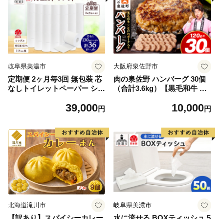
岐阜県美濃市
大阪府泉佐野市
定期便 2ヶ月毎3回 無包装 芯
肉の泉佐野 ハンバーグ 30個
なしトイレットペーパー シン
（合計3.6kg）【黒毛和牛 な
グル 130m 36ロール 紙 2倍巻
にわポーク入り 120g×30個
39,000
10,000
き ペーパー 日用品 消耗品 再
小分け 冷凍 ストック 人気 総
円
円
生紙 無香料 まとめ買い スト
菜 はんばーぐ 訳あり 簡単調
ック 長持ち 防災 JIS規格 114
理 おかず お弁当】
mm幅 送料無料 川一製紙 岐
阜県 美濃市 ※配送不可地
域：北海道・沖縄県・離島
北海道滝川市
岐阜県美濃市
【訳あり】スパイシーカレー
水に流せる BOXティッシュ 5