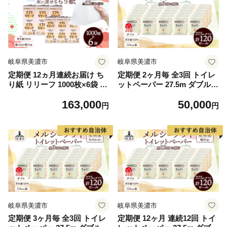
濃市
濃市
岐阜県美濃市
岐阜県美濃市
定期便 12ヵ月連続お届け ち
定期便 2ヶ月毎 全3回 トイレ
り紙 リリーフ 1000枚×6袋 紙
ットペーパー 27.5m ダブル 4
無香料 ティッシュペーパー
ロール 30袋 計120ロール メ
163,000
50,000
落とし紙 ペーパー 紙 紙製品
ルシー ソフト 紙 ペーパー 日
円
円
日用品 消耗品 紙製品 ストッ
用品 消耗品 リサイクル 再生
ク 備蓄 生活必需品 エコ まと
紙 無香料 厚手トイレ用品 省
め買い トイレに流せる 介護
スペース 備蓄 ストック 便利
川一製紙 送料無料 岐阜県 美
非常用 生活応援 川一製紙
濃市
岐阜県美濃市
岐阜県美濃市
定期便 3ヶ月毎 全3回 トイレ
定期便 12ヶ月 連続12回 トイ