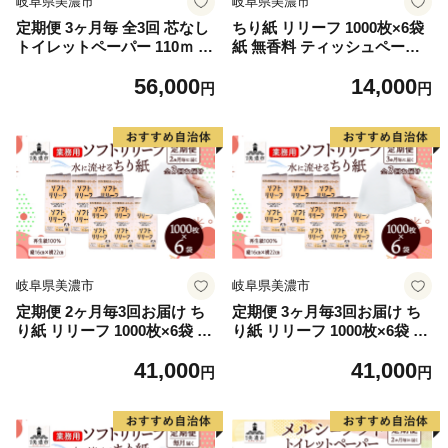
岐阜県美濃市
岐阜県美濃市
定期便 3ヶ月毎 全3回 芯なし
ちり紙 リリーフ 1000枚×6袋
トイレットペーパー 110ｍ シ
紙 無香料 ティッシュペーパ
ングル 12ロール×6袋 計72ロ
ー 落とし紙 ペーパー 紙 紙製
56,000
14,000
ール 天使の時間 紙 ペーパー
品 日用品 消耗品 紙製品 スト
円
円
日用品 消耗品 リサイクル 再
ック 備蓄 生活必需品 エコ ま
生紙 無香料 厚手 ソフト トイ
とめ買い トイレに流せる 介
レ用品 備蓄 ストック 非常用
護 ペット 病院 川一製紙 送料
生活応援 川一製紙 送料無料
無料 岐阜県 美濃市
岐阜県
岐阜県美濃市
岐阜県美濃市
定期便 2ヶ月毎3回お届け ち
定期便 3ヶ月毎3回お届け ち
り紙 リリーフ 1000枚×6袋 紙
り紙 リリーフ 1000枚×6袋 紙
無香料 ティッシュペーパー
無香料 ティッシュペーパー
41,000
41,000
落とし紙 ペーパー 紙 紙製品
落とし紙 ペーパー 紙 紙製品
円
円
日用品 消耗品 紙製品 ストッ
日用品 消耗品 紙製品 ストッ
ク 備蓄 生活必需品 エコ まと
ク 備蓄 生活必需品 エコ まと
め買い トイレに流せる 介護
め買い トイレに流せる 介護
川一製紙 送料無料 岐阜県 美
川一製紙 送料無料 岐阜県 美