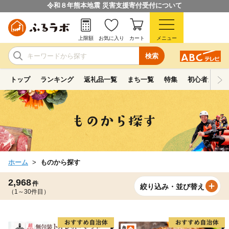
令和８年熊本地震 災害支援寄付受付について
上限額
お気に入り
カート
メニュー
検索
トップ
ランキング
返礼品一覧
まち一覧
特集
初心者ガイド
ホーム
ものから探す
2,968
件
絞り込み・並び替え
（1～30件目）