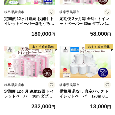
岐阜県美濃市
岐阜県美濃市
定期便 12ヶ月連続 お届け ト
定期便 2ヶ月毎 全3回 トイレ
イレットペーパー森を守ろう
ットペーパー 30m ダブル 18
ダブル 27.5m 12ロール × 8袋
ロール 6袋 計108ロール 天使
180,000
58,000
計96ロール 紙 ペーパー ソフ
の時間 紙 ペーパー 日用品 消
円
円
ト ミシン目入り エンボス 日
耗品 リサイクル 再生紙 無香
用品 消耗品 再生紙 無香料 厚
料 厚手 ソフト トイレ用品 備
手 備蓄 まとめ買い 防災 スト
蓄 ストック 非常用 生活応援
ック 送料無料 人気 牧製紙 岐
川一製紙 送料無料 岐阜県
阜県 美濃市
岐阜県美濃市
岐阜県美濃市
定期便 12ヶ月 連続12回 トイ
備蓄用 芯なし 真空パック ト
レットペーパー 30m ダブル 1
イレットペーパー 170ｍ 8ロ
8ロール 6袋 計108ロール 天
ール 日用品 消耗品 紙製品 ス
232,000
13,000
使の時間 紙 ペーパー 日用品
トック 生活必需品 長さ3倍以
円
円
消耗品 リサイクル 再生紙 無
上 長期保存 長持ち 業務用 チ