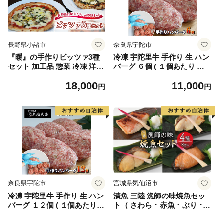
長野県小諸市
奈良県宇陀市
『暖』の手作りピッツァ3種
冷凍 宇陀里牛 手作り 生 ハン
セット 加工品 惣菜 冷凍 洋食
バーグ ６個 ( １個あたり 約1
冷凍ピザ ピザ ランチ 夕飯 時
50g ) ／ 個包装 黒毛和牛 ビ
18,000
11,000
短 便利 マルゲリータ クリー
ーフ 時短レシピ おかず ハン
円
円
ムソースピッツァ 野沢菜のピ
バーガー お弁当 光福久屋 奈
ッツァ
良県 宇陀市 ふるさと納税
奈良県宇陀市
宮城県気仙沼市
冷凍 宇陀里牛 手作り 生 ハン
漬魚 三陸 漁師の味焼魚セッ
バーグ １２個 ( １個あたり
ト（ さわら ･ 赤魚 ･ ぶり ･
約150g ) ／ 個包装 黒毛和牛
たら ） 4種8切入 [豊洋海産流