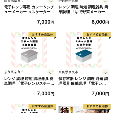
奈良県奈良市
奈良県奈良市
電子レンジ専用 カレー＆シチ
レンジ 調理 時短 調理器具 簡
ューメーカー ＜スケーター株
単調理 「ゆで野菜メーカー」
式会社＞ 電子レンジ調理 ご
レンジで蒸し野菜メーカー 便
7,000
6,000
はん 炊飯 夜食 料理 調理 キ
利グッズ 料理 野菜 魚 調理
円
円
ッチン クッキング プラスチ
簡単 ヘルシー おしゃれ シン
ック製 煮込み 蒸し 時短 UDK
プル 蒸し 温野菜 クッキング
2T 奈良県 奈良市 なら 7-047
電子レンジ 食洗機対応 スケ
ーター株式会社 UDV1 奈良県
奈良市 なら 6-058
奈良県奈良市
奈良県奈良市
レンジ 調理 時短 調理器具 簡
保存容器 レンジ 調理 時短 調
単調理 「電子レンジスチーム
理器具 簡単調理 「電子レン
調理」2400ml 保存容器 グレ
ジスチーム調理」2400ml ブ
7,000
7,000
ー キッチン用品 チキン 野菜
ルー キッチン用品 チキン 野
円
円
魚 調理 簡単 ヘルシー おしゃ
菜 魚 調理 簡単 ヘルシー お
れ シンプル 蒸し 温野菜 便利
しゃれ シンプル 蒸し 温野菜
料理 グッズ 便利 スケーター
便利 料理 グッズ 便利 スケー
株式会社 UDY2ST 奈良県 奈
ター株式会社 652134 奈良県