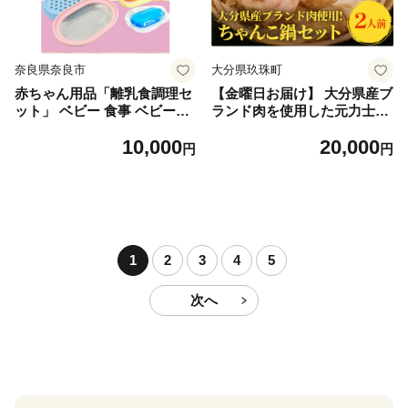
奈良県奈良市
大分県玖珠町
赤ちゃん用品「離乳食調理セ
【金曜日お届け】 大分県産ブ
ット」 ベビー 食事 ベビー用
ランド肉を使用した元力士が
品 手作り 電子レンジ 簡単 時
作るちゃんこ鍋セット 2人前
10,000
20,000
短 おかゆ 便利 すり鉢 裏ごし
大分県産 おおいた 豊後牛 ぶ
円
円
おろし 保冷剤 離乳食【スケ
んご牛 桜王 豚肉 鶏肉 つみれ
ーター株式会社】 514319 奈
ちゃんこ鍋 鍋セット 鍋 スー
良県 奈良市 なら 10-091
プ 醤油 野菜 盛り合わせ 家庭
用 居酒屋 雷峰 雷峰 ちゃんこ
雷峰鍋 簡単 玖珠郡 創業 うど
ん 雑炊 鶏つみれ 簡単 時短
1
2
3
4
5
次へ