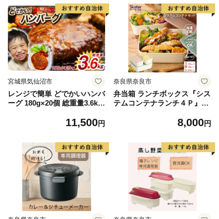
ん 軽食 卵料理 簡単調理 便利
当 惣菜 おかず
時短 温めるだけ
宮城県気仙沼市
奈良県奈良市
レンジで簡単 どでかいハンバ
弁当箱 ランチボックス『シス
ーグ 180g×20個 総重量3.6kg
テムコンテナランチ４Ｐ』
[オサベフーズ 宮城県 気仙沼
(スケーター株式会社) 作り置
11,500
8,000
市 20563345] ハンバーグ 業
き 時短 学校 保存容器 電子レ
円
円
務用 大容量 時短 業務用 簡単
ンジ対応 食洗器対応 569715
惣菜 おかず
奈良県 奈良市 なら 8-036