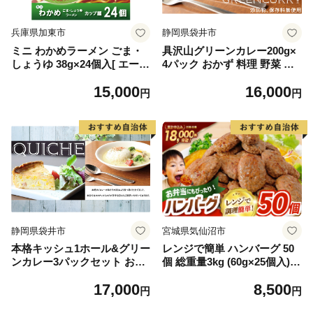
兵庫県加東市
静岡県袋井市
ミニ わかめラーメン ごま・
具沢山グリーンカレー200g×
しょうゆ 38g×24個入[ エース
4パック おかず 料理 野菜 人
コック ラーメン インスタン
気 厳選 袋井市 惣菜 冷凍 洋
15,000
16,000
ト カップ麺 即席めん 時短 防
食 朝食 朝ごはん ランチ お昼
円
円
災 備蓄 保存食 非常食 箱 ケ
ごはん 夕飯 夜ごはん マイル
ース ] 麺類 カップラーメン
ドな辛味 簡単調理 便利 時短
お昼ご飯 夜食 小腹 手軽 便利
温めるだけ
醤油スープ
静岡県袋井市
宮城県気仙沼市
本格キッシュ1ホール&グリー
レンジで簡単 ハンバーグ 50
ンカレー3パックセット おか
個 総重量3kg (60g×25個入)×
ず 人気 厳選 袋井市 惣菜 冷
2袋 [オサベフーズ 宮城県 気
17,000
8,500
凍 洋食 朝食 朝ごはん ランチ
仙沼市 20563951] 大容量 時
円
円
お昼ごはん 夜食 夕飯 夜ごは
短 簡単調理 便利 肉 お肉 弁