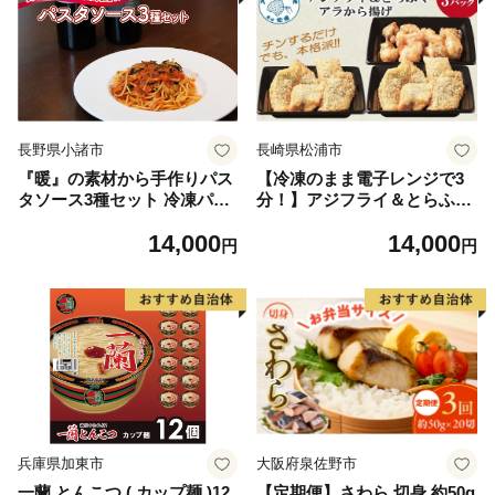
長野県小諸市
長崎県松浦市
『暖』の素材から手作りパス
【冷凍のまま電子レンジで3
タソース3種セット 冷凍パス
分！】アジフライ＆とらふぐ
タソース 冷凍総菜 時短 便利
アラ唐揚げセット( 手軽 レン
14,000
14,000
洋食 トマトソース クリーム
チン 時短 本格 こだわり 逸品
円
円
ソース
海鮮 夕食 ふるさと納税 )【B
4-100】
兵庫県加東市
大阪府泉佐野市
一蘭 とんこつ ( カップ麺 )12
【定期便】さわら 切身 約50g