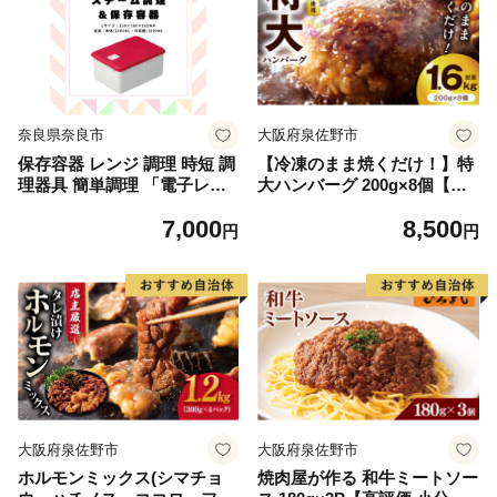
良市 なら 7-048
奈良市 なら 7-049
奈良県奈良市
大阪府泉佐野市
保存容器 レンジ 調理 時短 調
【冷凍のまま焼くだけ！】特
理器具 簡単調理 「電子レン
大ハンバーグ 200g×8個【黒
ジスチーム調理」2400ml レ
毛和牛入り BIGサイズ ハン
7,000
8,500
ッド キッチン用品 チキン 野
バーグ 小分け 惣菜 冷凍 牛肉
円
円
菜 魚 調理 簡単 ヘルシー お
豚肉 はんばーぐ 一人暮らし
しゃれ シンプル 蒸し 温野菜
時短 簡単調理 数量限定】
便利 料理 グッズ 便利 スケー
ター株式会社 652127 奈良県
奈良市 なら 7-050
大阪府泉佐野市
大阪府泉佐野市
ホルモンミックス(シマチョ
焼肉屋が作る 和牛ミートソー