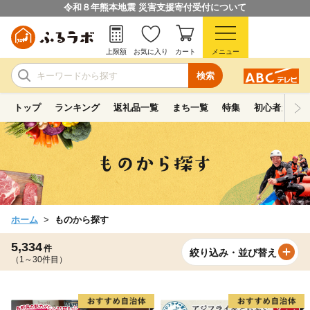
令和８年熊本地震 災害支援寄付受付について
上限額
お気に入り
カート
メニュー
検索
トップ
ランキング
返礼品一覧
まち一覧
特集
初心者ガイド
ホーム
ものから探す
5,334
件
絞り込み・並び替え
（1～30件目）