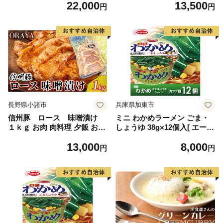
22,000
13,500
ビーフ 時短レシピ おかず ハ
通 宮城県 気仙沼市 2056391
円
円
ンバーガー お弁当 光福久屋
0] 冷凍 冷凍食品 魚 魚介 西京
奈良県 宇陀市 ふるさと納税
漬 粕漬 柚庵漬 焼魚 焼き魚
鰆 サワラ 鰤 ブリ たら 時短
長野県小諸市
兵庫県加東市
信州豚 ロース 味噌漬け
ミニ わかめラーメン ごま・
１ｋｇ お肉 肉料理 夕飯 お弁
しょうゆ 38g×12個入[ エース
当 おかず 便利 時短 味付き肉
コック ラーメン インスタン
13,000
8,000
惣菜 和食 信州産ホエー豚 柔
ト カップ麺 即席めん 時短 防
円
円
らかい肉質 甘みのある脂 山
災 備蓄 保存食 非常食 箱 ケ
吹味噌使用
ース ] 麺類 カップラーメン
お昼ご飯 夜食 小腹 手軽 便利
醤油スープ