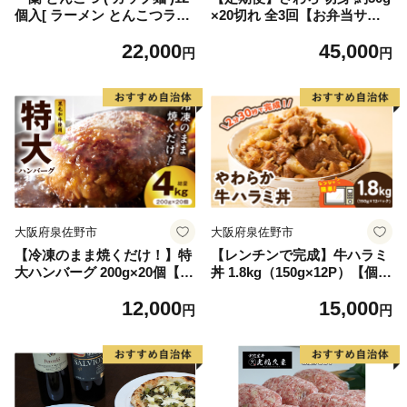
個入[ ラーメン とんこつラー
×20切れ 全3回【お弁当サイ
メン 一蘭ラーメン 博多ラー
ズ 小分け 漁師 手切り 1kg 泉
22,000
45,000
メン カップラーメン 時短 即
州 鰆 切り身 弁当 朝食 時短
円
円
席めん 麺増量 防災 備蓄
訳あり サイズ不揃い 規格外
保存食 非常食 箱 ケース
冷凍食品】
]
大阪府泉佐野市
大阪府泉佐野市
【冷凍のまま焼くだけ！】特
【レンチンで完成】牛ハラミ
大ハンバーグ 200g×20個【黒
丼 1.8kg（150g×12P）【個食
毛和牛入り BIGサイズ ハン
パック 切り落とし 牛肉 冷凍
12,000
15,000
バーグ 小分け 惣菜 冷凍 牛肉
牛丼の具 簡単調理 時短ごは
円
円
豚肉 はんばーぐ 一人暮らし
ん 小分け 冷凍 訳あり サイズ
時短 簡単調理】
不揃い】