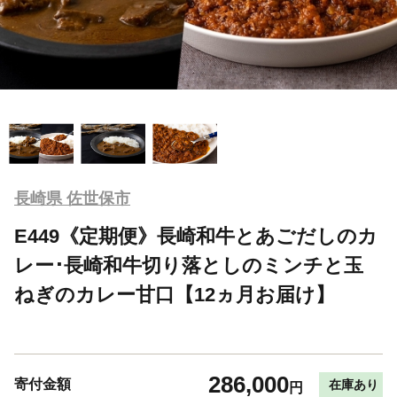
長崎県 佐世保市
E449《定期便》長崎和牛とあごだしのカ
レー･長崎和牛切り落としのミンチと玉
ねぎのカレー甘口【12ヵ月お届け】
286,000
寄付金額
在庫あり
円