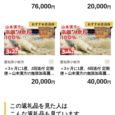
豆きな粉+ 糖流茶 山本漢
76,000
20,000
円
円
方 定期便
愛知県小牧市
愛知県小牧市
＜3ヶ月に1度、2回送付 定期
＜3ヶ月に1度、4回送付 定期
便＞山本漢方の無添加高麗人
便＞山本漢方の無添加高麗人
参粒
参粒
20,000
40,000
円
円
この返礼品を見た人は
こんな返礼品も見ています