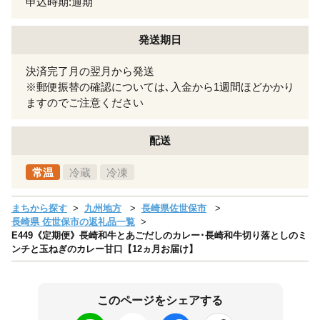
申込時期:通期
発送期日
決済完了月の翌月から発送
※郵便振替の確認については､入金から1週間ほどかかり
ますのでご注意ください
配送
常温
冷蔵
冷凍
まちから探す
九州地方
長崎県佐世保市
長崎県 佐世保市の返礼品一覧
E449《定期便》長崎和牛とあごだしのカレー･長崎和牛切り落としのミ
ンチと玉ねぎのカレー甘口【12ヵ月お届け】
このページをシェアする