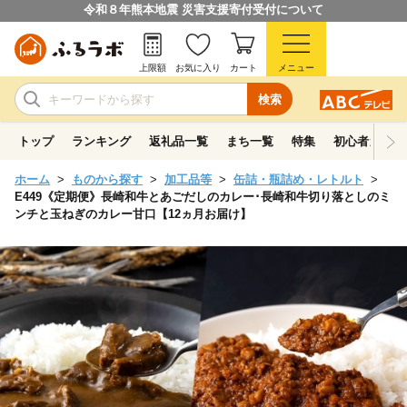
令和８年熊本地震 災害支援寄付受付について
上限額
お気に入り
カート
メニュー
検索
トップ
ランキング
返礼品一覧
まち一覧
特集
初心者ガイド
ホーム
ものから探す
加工品等
缶詰・瓶詰め・レトルト
E449《定期便》長崎和牛とあごだしのカレー･長崎和牛切り落としのミ
ンチと玉ねぎのカレー甘口【12ヵ月お届け】