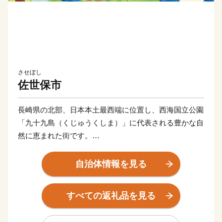
させぼし
佐世保市
長崎県の北部、日本本土最西端に位置し、西海国立公園
「九十九島（くじゅうくしま）」に代表される豊かな自
然に恵まれた街です。
佐世保市の歴史は、泉福寺洞窟（瀬戸越）から明らかに
なります。約1万5千年前の石器が出土し、1万2千年前
自治体情報を見る
の層からは、世界最古の土器「豆粒文土器(とうりゅう
もんどき)」が出土しました。
すべての返礼品を見る
明治初期までは、人口約4000人の半農半漁の一寒村で
した。明治19年に旧海軍「第三海軍区鎮守府」の設置が