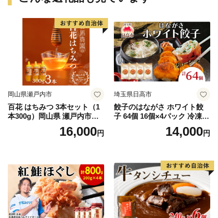
岡山県瀬戸内市
埼玉県日高市
百花 はちみつ 3本セット（1
餃子のはながさ ホワイト餃
本300g）岡山県 瀬戸内市産
子 64個 16個×4パック 冷凍
石黒農園 ヨーグルト パン 砂
中華 点心 B級グルメ ご当地
16,000
14,000
円
円
糖の代わり 香り高い いい香
野菜 おつまみ おかず 簡単調
り 季節の花の蜜 トンガリ容
理 時短 リピート 保存 豚肉
器入り
特製 ポーク 大きめ ジューシ
ー ギフト お取り寄せ 日高市