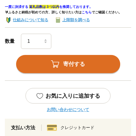
一度に決済する
返礼品数は３つ以内
を推奨しております。
🔰ふるさと納税が初めての方、詳しく知りたい方は
こちら
でご確認ください。
仕組みについて知る
上限額を調べる
数量
寄付する
お気に入りに追加する
お問い合わせについて
支払い方法
クレジットカード