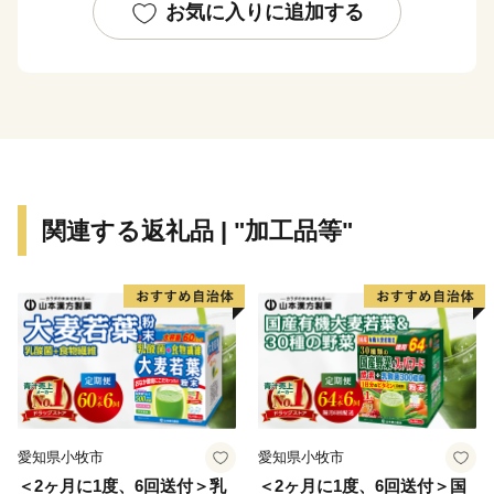
公布されると急速に発展し、明治35年に「佐世保村」か
お気に入りに追加する
ら一挙に「佐世保市」となりました。
戦後は平和産業港湾都市として発展し、「造船」・「炭
鉱」を経て、現在は製造業とともに、県北地域の商業・
サービス業の中心となっています。
また、昭和30年に指定を受けた「西海国立公園」や平成
4年オープンの「ハウステンボス」などのアメニティリ
ゾートが整備され、毎年多くの観光客を魅了していま
関連する返礼品 | "加工品等"
す。
【面 積】426.06k㎡
【人 口】239,971人（令和4年1月1日現在 推計人口）
【世帯数】104,477世帯
【市の木】ハナミズキ
【市の花】カノコユリ
【隣接する自治体】長崎県（川棚町、西海市、佐々町、
愛知県小牧市
愛知県小牧市
波佐見町、平戸市、松浦市）、佐賀県（伊万里市、有田
＜2ヶ月に1度、6回送付＞乳
＜2ヶ月に1度、6回送付＞国