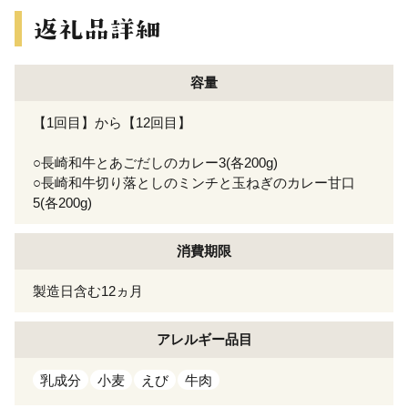
容量
【1回目】から【12回目】
○長崎和牛とあごだしのカレー3(各200g)
○長崎和牛切り落としのミンチと玉ねぎのカレー甘口
5(各200g)
消費期限
製造日含む12ヵ月
アレルギー
品目
乳成分
小麦
えび
牛肉