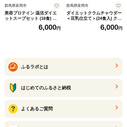
群馬県富岡市
群馬県富岡市
美容プロテイン 温活ダイエ
ダイエットクラムチャウダー
ットスープセット (16食) 小
＜豆乳仕立て＞(24食入) クラ
分け スープ 食べ比べ セット
ムチャウダー 豆乳 ダイエッ
6,000
6,000
円
円
詰合せ クラムチャウダー チ
ト スープ プロテイン たんぱ
ゲ コーン ポタージュ トマト
く質 食物繊維 食品 F20E-799
温活 ダイエット 美容 プロテ
イン 食品 F20E-809
ふるラボとは
はじめてのふるさと納税
よくあるご質問