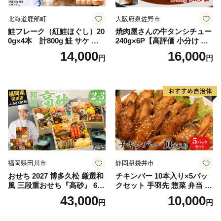
北海道鹿部町
大阪府泉佐野市
鮭フレーク（紅鮭ほぐし）20
焼肉屋さんの牛タンシチュー
0g×4本 計800g 鮭 サケ 鮭
240g×6P【高評価 小分け 惣
ほぐし サケフレーク シャケ
菜 牛たん 一人暮らし 冷凍】
14,000
16,000
円
円
フレーク 鮭フレーク
福岡県田川市
静岡県袋井市
おせち 2027 博多久松 厳選和
チキンバー 10本入り×5パッ
風 三段重おせち『高砂』 6.5
クセット 手羽先 惣菜 弁当 お
寸 3段重 2～3人前 おせち料
かず お酒 おつまみ ギフト キ
43,000
10,000
円
円
理 重箱 お正月 冷凍おせち 縁
ャンプ アウトドア キャンプ
起物 祝箸付 福岡 お節 オセチ
飯 保存食 非常食 鶏肉 肉 お