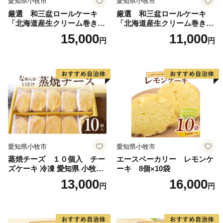
愛知県小牧市
愛知県小牧市
厳選 和三盆ロールケーキ
厳選 和三盆ロールケーキ
「北海道産生クリーム巻き」
「北海道産生クリーム巻き」
または「北海道産粒あん巻
または「北海道産粒あん巻
15,000
11,000
円
円
き」（サイズ：レギュラー）
き」（サイズ：ハーフ） 和
和三盆 北海道産生クリー
三盆 北海道産生クリーム 北
ム 北海道産粒あん 34cm 冷
海道産粒あん 17cm 冷凍 愛
凍 愛知県 小牧市 アンプチベ
知県 小牧市 アンプチベアや
アやぐま
ぐま
愛知県小牧市
愛知県小牧市
蒸焼チーズ １０個入 チー
エースベーカリー レモンケ
ズケーキ 冷凍 愛知県 小牧市
ーキ 8個×10袋
アンプチベアやぐま
13,000
16,000
円
円