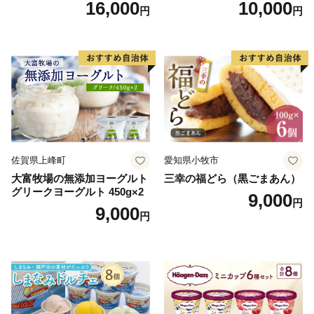
16,000
10,000
円
円
22424274] 芋ケンピ セット
ご褒美】スイーツ 栗 モンブ
小袋 個包装 小分け
ラン くりきんとん デザート
ご褒美 お取り寄せ くり お菓
子 菓子 F4N-2298
佐賀県上峰町
愛知県小牧市
大富牧場の無添加ヨーグルト
三幸の福どら（黒ごまあん）
グリークヨーグルト 450g×2
9,000
円
9,000
円