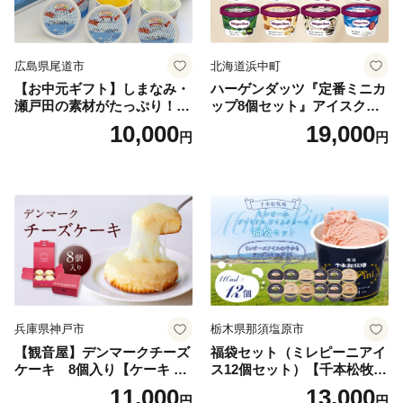
広島県尾道市
北海道浜中町
【お中元ギフト】しまなみ・
ハーゲンダッツ『定番ミニカ
瀬戸田の素材がたっぷり！ジ
ップ8個セット』アイスクリ
ェラート8個
ーム アイス スイーツ デザー
10,000
19,000
円
円
ト_H0016-104
兵庫県神戸市
栃木県那須塩原市
【観音屋】デンマークチーズ
福袋セット（ミレピーニアイ
ケーキ 8個入り【ケーキ チ
ス12個セット）【千本松牧
ーズケーキ 人気スイーツ お
場】 ns025-014-12 【デザー
11,000
13,000
円
円