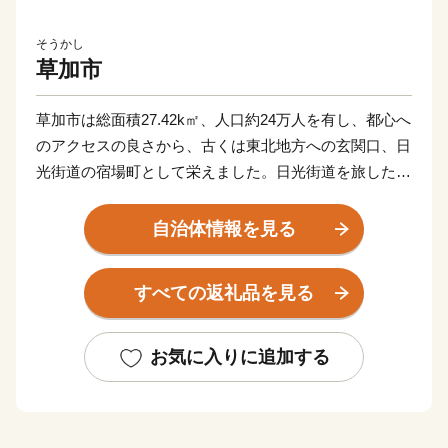
そうかし
草加市
草加市は総面積27.42k㎡、人口約24万人を有し、都心へ
のアクセスの良さから、古くは東北地方への玄関口、日
光街道の宿場町として栄えました。日光街道を旅した偉
人は数知れず、松尾芭蕉をはじめとする旅人が草加を訪
れています。市内を貫くように東西に綾瀬川が流れ、そ
自治体情報を見る
の沿岸には約1.5㎞に渡って松並木が伸び、その景観は
江戸時代当時の面影をいまに残しており、平成26年3月
すべての返礼品を見る
には『おくのほそ道』に関連する景勝地として国指定名
勝に指定されました。
お気に入りに追加する