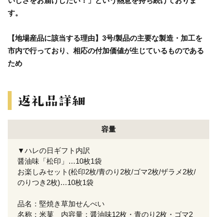
いしさをお届けしたい！」という熱意を持ち続けておりま
す。
【地場産品に該当する理由】3号/製品の主要な製造・加工を
市内で行っており、相応の付加価値が生じているものである
ため
容量
▼ハレの日ギフト内訳
醤油味「松印」…10枚1袋
お楽しみセット(松印2枚/青のり2枚/ゴマ2枚/ザラメ2枚/
のりつき2枚)…10枚1袋
品名：堅焼き草加せんべい
名称：米菓 内容量：醤油味12枚・青のり2枚・ゴマ2