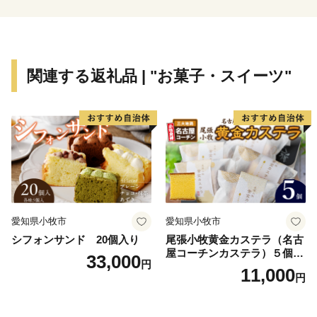
関連する返礼品 | "お菓子・スイーツ"
愛知県小牧市
愛知県小牧市
シフォンサンド 20個入り
尾張小牧黄金カステラ（名古
屋コーチンカステラ）５個入
33,000
円
名古屋コーチン カステラ ザ
11,000
円
ラメ 常温 愛知県 小牧市 アン
プチベアやぐま