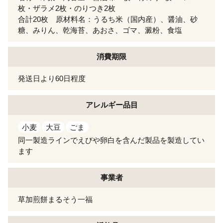
枚・ザラメ2枚・のりつき2枚
合計20枚 原材料名：うるち米（国内産）、醤油、砂
糖、みりん、乾海苔、あおさ、ゴマ、澱粉、食塩
消費期限
発送日より60日程度
アレルギー
品目
小麦
大豆
ごま
同一製造ラインでえびや卵白を含んだ製品を製造してい
ます
事業者
草加煎餅まるそう一福