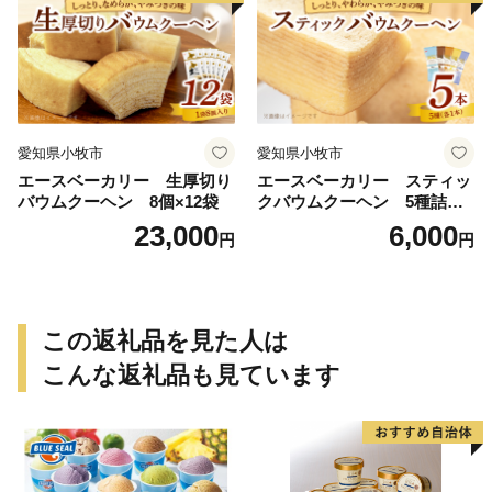
愛知県小牧市
愛知県小牧市
エースベーカリー 生厚切り
エースベーカリー スティッ
バウムクーヘン 8個×12袋
クバウムクーヘン 5種詰合
せ バウムクーヘン バーム
23,000
6,000
円
円
クーヘン おやつ おかし スイ
ーツ お菓子 個包装 詰め合わ
せ
この返礼品を見た人は
こんな返礼品も見ています