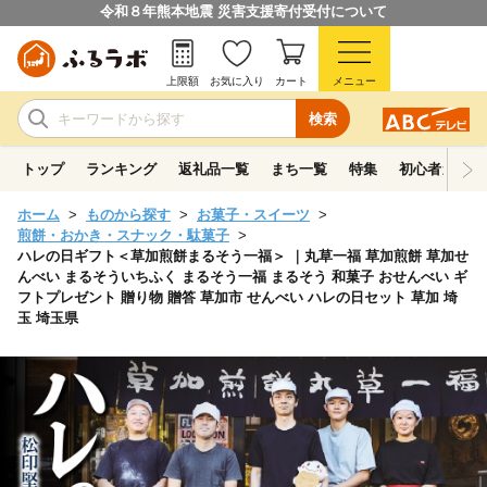
令和８年熊本地震 災害支援寄付受付について
上限額
お気に入り
カート
メニュー
検索
トップ
ランキング
返礼品一覧
まち一覧
特集
初心者ガイド
ホーム
ものから探す
お菓子・スイーツ
煎餅・おかき・スナック・駄菓子
ハレの日ギフト＜草加煎餅まるそう一福＞ ｜丸草一福 草加煎餅 草加せ
んべい まるそういちふく まるそう一福 まるそう 和菓子 おせんべい ギ
フトプレゼント 贈り物 贈答 草加市 せんべい ハレの日セット 草加 埼
玉 埼玉県