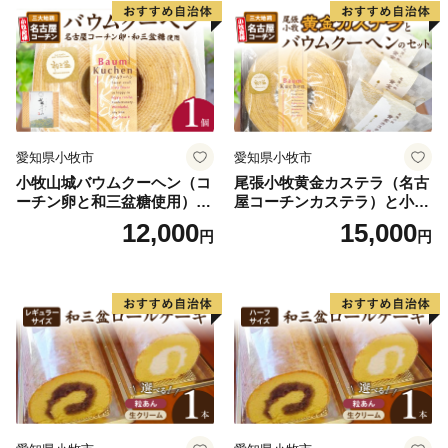
愛知県小牧市
愛知県小牧市
小牧山城バウムクーヘン（コ
尾張小牧黄金カステラ（名古
ーチン卵と和三盆糖使用）
屋コーチンカステラ）と小牧
名古屋コーチン バームクー
山城バウムクーヘン（コーチ
12,000
15,000
円
円
ヘン 和三盆 小牧銘菓 バウム
ン卵と和三盆糖使用）のセッ
クーヘン 常温 愛知県 小牧市
ト 名古屋コーチン カステ
アンプチベアやぐま
ラ ザラメ バームクーヘン 和
三盆 小牧銘菓 バウムクーヘ
ン 常温 愛知県 小牧市 アンプ
チベアやぐま