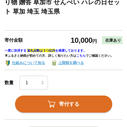
り物 贈答 草加市 せんべい ハレの日セッ
ト 草加 埼玉 埼玉県
10,000
寄付金額
在庫あり
円
一度に決済する
返礼品数は３つ以内
を推奨しております。
🔰ふるさと納税が初めての方、詳しく知りたい方は
こちら
でご確認ください。
仕組みについて知る
上限額を調べる
数量
寄付する