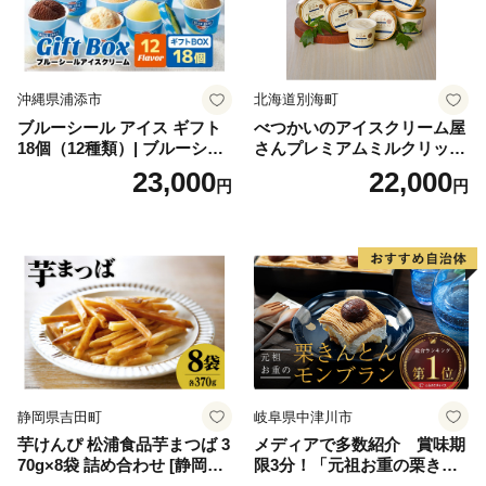
沖縄県浦添市
北海道別海町
ブルーシール アイス ギフト
べつかいのアイスクリーム屋
18個（12種類）| ブルーシー
さんプレミアムミルクリッチ
ルアイス ブルーシールアイ
12個（AP-01）（ 北海道アイ
23,000
22,000
円
円
スクリーム 着日指定可能 送
ス 北海道産アイス アイス ア
料無料 ジェラート 沖縄県 バ
イススイーツ アイスクリー
ースデー 贈り物 プレゼント
ム 北海道産アイスクリーム
誕生日 カップ 詰め合わせ バ
道産アイス 道産アイスクリ
ラエティ | バニラ チョコレー
ーム ギフト 詰合せ 詰め合わ
ト ストロベリー ピスタチオ
せ ふるさと納税 ）
バニラ＆クッキー ウベ 沖縄
紅イモ 塩ちんすこう 沖縄シ
ークヮーサー 沖縄黒糖 琉球
ロイヤルミルクティ 沖縄パ
イン
静岡県吉田町
岐阜県中津川市
芋けんぴ 松浦食品芋まつば 3
メディアで多数紹介 賞味期
70g×8袋 詰め合わせ [静岡伊
限3分！「元祖お重の栗きん
勢丹(松浦食品) 静岡県 吉田町
とんモンブラン」 【未来の