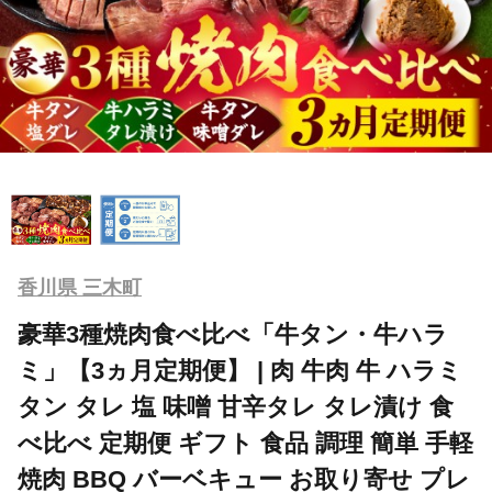
香川県 三木町
豪華3種焼肉食べ比べ「牛タン・牛ハラ
ミ」【3ヵ月定期便】 | 肉 牛肉 牛 ハラミ
タン タレ 塩 味噌 甘辛タレ タレ漬け 食
べ比べ 定期便 ギフト 食品 調理 簡単 手軽
焼肉 BBQ バーベキュー お取り寄せ プレ