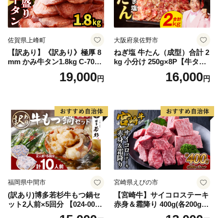
佐賀県上峰町
大阪府泉佐野市
【訳あり】《訳あり》極厚 8
ねぎ塩 牛たん（成型）合計 2
mm かみ牛タン1.8kg C-709-
kg 小分け 250g×8P【牛タン
AS
牛肉 焼肉用 薄切り 訳あり サ
19,000
16,000
円
円
イズ不揃い】
福岡県中間市
宮崎県えびの市
(訳あり)博多若杉牛もつ鍋セ
【宮崎牛】サイコロステーキ
ット2人前×5回分 【024-002
赤身＆霜降り 400g(各200g×
7】
１P 計2P) 真空パック 冷凍