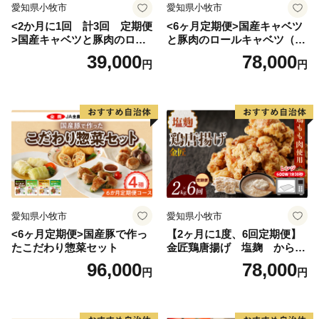
愛知県小牧市
愛知県小牧市
<2か月に1回 計3回 定期便
<6ヶ月定期便>国産キャベツ
>国産キャベツと豚肉のロー
と豚肉のロールキャベツ（4P
ルキャベツ（4P入り）
入り）
39,000
78,000
円
円
愛知県小牧市
愛知県小牧市
<6ヶ月定期便>国産豚で作っ
【2ヶ月に1度、6回定期便】
たこだわり惣菜セット
金匠鶏唐揚げ 塩麹 からあ
げ
96,000
78,000
円
円