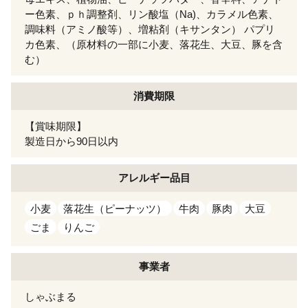
ー色素、ｐｈ調整剤、リン酸塩（Na)、カラメル色素、
調味料（アミノ酸等）、増粘剤（キサンタン） パプリ
カ色素、（原材料の一部に小麦、落花生、大豆、豚を含
む）
消費期限
【賞味期限】
製造日から90日以内
アレルギー
品目
小麦
落花生（ピーナッツ）
牛肉
豚肉
大豆
ごま
りんご
事業者
しゃぶまる