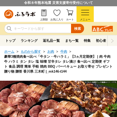
令和８年熊本地震 災害支援寄付受付について
上限額
お気に入り
カート
メニュー
検索
トップ
ランキング
返礼品一覧
まち一覧
特集
初心者ガイド
ホーム
ものから探す
お肉
牛肉
豪華3種焼肉食べ比べ「牛タン・牛ハラミ」【3ヵ月定期便】 | 肉 牛肉
牛 ハラミ タン タレ 塩 味噌 甘辛タレ タレ漬け 食べ比べ 定期便 ギフ
ト 食品 調理 簡単 手軽 焼肉 BBQ バーベキュー お取り寄せ プレゼント
贈り物 贈答 香川県 三木町 |_mk146-t144