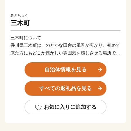
みきちょう
三木町
三木町について
香川県三木町は、のどかな田舎の風景が広がり、初めて
来た方にもどこか懐かしい雰囲気を感じさせる場所で
す。
田舎だけれど田舎じゃない。そんな我が町の夢は「子育
自治体情報を見る
て日本一のまち」をつくること。
知名度もない、予算も少ない町ですが、本気で挑戦する
すべての返礼品を見る
『三木町』に、あたたかいご支援をお願いいたします。
まずは、ふるさと納税の返礼品を通じて、そしていつか
お気に入りに追加する
実際に訪れて。
どんな形でもかまいません。
三木町の魅力にぜひ触れてみてください。