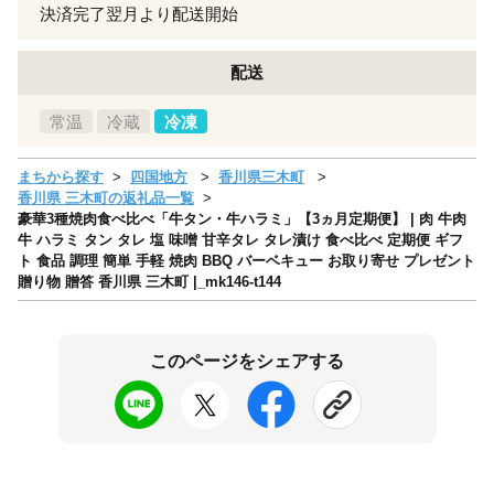
決済完了翌月より配送開始
配送
常温
冷蔵
冷凍
まちから探す
四国地方
香川県三木町
香川県 三木町の返礼品一覧
豪華3種焼肉食べ比べ「牛タン・牛ハラミ」【3ヵ月定期便】 | 肉 牛肉
牛 ハラミ タン タレ 塩 味噌 甘辛タレ タレ漬け 食べ比べ 定期便 ギフ
ト 食品 調理 簡単 手軽 焼肉 BBQ バーベキュー お取り寄せ プレゼント
贈り物 贈答 香川県 三木町 |_mk146-t144
このページをシェアする