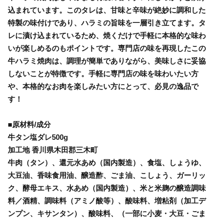
込まれています。このタレは、甘味と辛味が絶妙に調和した
特製の味付けであり、ハラミの旨味を一層引き立てます。タ
レに漬け込まれているため、焼くだけで手軽に本格的な味わ
いが楽しめるのもポイントです。専門店の味を再現したこの
牛ハラミ焼肉は、調理が簡単でありながら、美味しさに妥協
しないことが特徴です。手軽に専門店の味を味わいたい方
や、本格的なお肉を楽しみたい方にとって、必見の逸品で
す！
■原材料/成分
牛タン塩ダレ500g
加工地 香川県木田郡三木町
牛肉（タン）、還元水あめ（国内製造）、食塩、しょうゆ、
大豆油、香味食用油、醸造酢、ごま油、こしょう、ガーリッ
ク、酵母エキス、水あめ（国内製造）、米と米麹の醸造調味
料／酒精、調味料（アミノ酸等）、酸味料、増粘剤（加工デ
ンプン、キサンタン）、酸味料、（一部に小麦・大豆・ごま