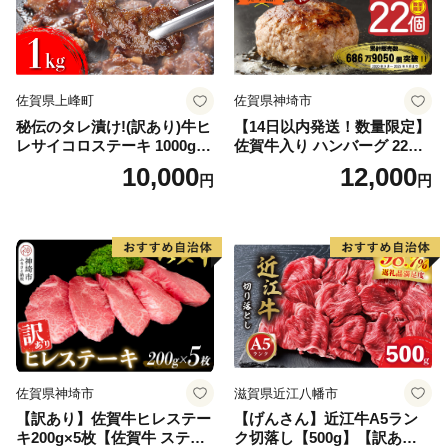
佐賀県上峰町
佐賀県神埼市
秘伝のタレ漬け!(訳あり)牛ヒ
【14日以内発送！数量限定】
レサイコロステーキ 1000g
佐賀牛入り ハンバーグ 22個
【B-1098-AS】
2.6kg(120g×22個)【佐賀牛
10,000
12,000
円
円
黒毛和牛 ブランド牛 九州 ハ
ンバーグ 牛肉 豚肉 国産 お弁
当 おかず 惣菜 おすすめ 人
気】(H083106)
佐賀県神埼市
滋賀県近江八幡市
【訳あり】佐賀牛ヒレステー
【げんさん】近江牛A5ラン
キ200g×5枚【佐賀牛 ステー
ク切落し【500g】【訳あり】