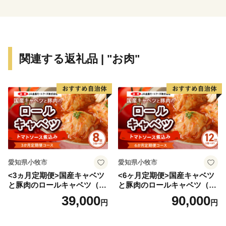
■お礼品の配送について
・お礼品の在庫状況により、お礼品ページ内表記のお届
関連する返礼品 | "お肉"
け時期以上に時間を頂戴する場合がございますので、ご
理解の程よろしくお願いいたします。
・お送りいたしましたお礼品は確実にお受取りくださ
い。長期不在等寄附者様事由による返送、劣化、におい
ては再送はできません。
・一部離島にはクール便でのお届けが出来ませんのでご
注意ください。
愛知県小牧市
愛知県小牧市
・ヤマト運輸様の転送料につきまして
<3ヵ月定期便>国産キャベツ
<6ヶ月定期便>国産キャベツ
お届け先を変更（転送）する場合、転送料金は、ご贈答
と豚肉のロールキャベツ（4P
と豚肉のロールキャベツ（6P
用の場合でもお届け先様のご負担となります。ご住所に
入り）
入り）
39,000
90,000
円
円
お間違いがないか十分にご確認の上ご注文ください。
尚、お届け先様が住所不明で配達ができない場合は、送