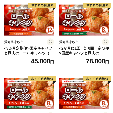
り状記載のご依頼主様に返送させていただきます。
■ワンストップ特例申請書
入金確認後、注文内容確認画面の【注文者情報】に記載
の住所へ申込完了日から30日程度で発送いたします。
（返信封筒あり・切手必要）
愛知県小牧市
愛知県小牧市
※確定申告をされる方は特例申請の必要はございませ
<3ヵ月定期便>国産キャベツ
<2か月に1回 計6回 定期便
ん。
と豚肉のロールキャベツ（6P
>国産キャベツと豚肉のロー
入り）
ルキャベツ（4P入り）
45,000
78,000
円
円
【ワンストップ特例申請書送付先】
〒885-0078
住所：宮崎県都城市宮丸町3070-1
宛先：三木町ふるさと納税ワンストップ受付センター
行
※ワンストップ特例申請受付を外部委託しています。