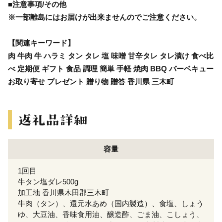
■注意事項/その他
※一部離島にはお届けが出来ませんのでご注意ください。
【関連キーワード】
肉 牛肉 牛 ハラミ タン タレ 塩 味噌 甘辛タレ タレ漬け 食べ比
べ 定期便 ギフト 食品 調理 簡単 手軽 焼肉 BBQ バーベキュー
お取り寄せ プレゼント 贈り物 贈答 香川県 三木町
容量
1回目
牛タン塩ダレ500g
加工地 香川県木田郡三木町
牛肉（タン）、還元水あめ（国内製造）、食塩、しょう
ゆ、大豆油、香味食用油、醸造酢、ごま油、こしょう、