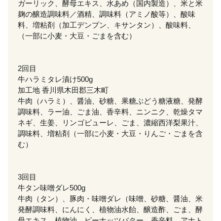
ガーリック、酵母エキス、水あめ（国内製造）、米と米
麹の醸造調味料／酒精、調味料（アミノ酸等）、酸味
料、増粘剤（加工デンプン、キサンタン）、酸味料、
（一部に小麦・大豆・ごまを含む）
2回目
牛ハラミタレ漬け500g
加工地 香川県木田郡三木町
牛肉（ハラミ）、醤油、砂糖、果糖ぶどう糖液糖、発酵
調味料、ラー油、ごま油、香辛料、ニンニク、乾燥タマ
ネギ、生姜、リンゴピューレ、ごま、濃縮西洋梨果汁、
調味料、増粘剤（一部に小麦・大豆・りんご・ごまを含
む）
3回目
牛タン味噌ダレ500g
牛肉（タン）、豚肉・味噌ダレ（味噌、砂糖、醤油、米
発酵調味料、にんにく、植物油水飴、醸造酢、ごま、酵
母エキス、植物油、ピーナッツバター、香辛料、アナト