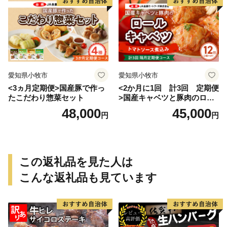
愛知県小牧市
愛知県小牧市
<3ヵ月定期便>国産豚で作っ
<2か月に1回 計3回 定期便
たこだわり惣菜セット
>国産キャベツと豚肉のロー
ルキャベツ（6P入り）
48,000
45,000
円
円
この返礼品を見た人は
こんな返礼品も見ています