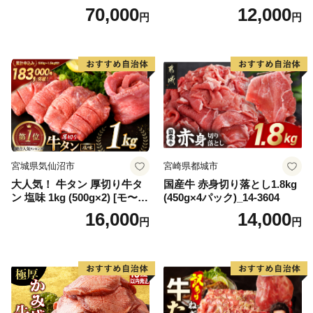
キ ブランド肉 ヒレ肉 フィレ
【DG12W】
70,000
12,000
円
円
肉 ジューシー ヘルシー】(H0
65175)
宮城県気仙沼市
宮崎県都城市
大人気！ 牛タン 厚切り牛タ
国産牛 赤身切り落とし1.8kg
ン 塩味 1kg (500g×2) [モ〜ラ
(450g×4パック)_14-3604
ンド 宮城県 気仙沼市 205646
16,000
14,000
円
円
60] 肉 牛肉 精肉 牛たん 牛タ
ン塩 牛たん塩 冷凍 焼肉 BB
Q アウトドア バーベキュー
厚切り タン