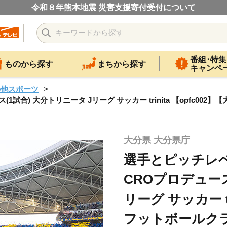
令和８年熊本地震 災害支援寄付受付について
番組･特集
ものから探す
まちから探す
キャンペ
の他スポーツ
合) 大分トリニータ Jリーグ サッカー trinita 【opfc002
大分県 大分県庁
選手とピッチレ
CROプロデュース
リーグ サッカー tr
フットボールク