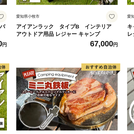
愛知県小牧市
愛
納バ
アイアンラック タイプB インテリア
キ
アウトドア用品 レジャー キャンプ
レ
徳
0
67,000
円
円