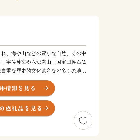
まれ、海や山などの豊かな自然、その中
材、宇佐神宮や六郷満山、国宝臼杵石仏
の貴重な歴史的文化遺産など多くの地域
全域に広がる温泉は、日本一の湧出量と
る１０種類の泉質のうち８種類を有して