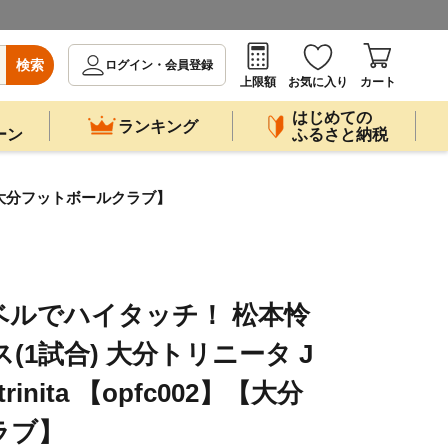
検索
ログイン・会員登録
上限額
お気に入り
カート
はじめての
ランキング
ーン
ふるさと納税
】【大分フットボールクラブ】
ベルでハイタッチ！ 松本怜
(1試合) 大分トリニータ J
inita 【opfc002】【大分
ラブ】