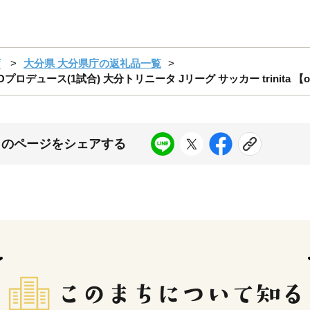
庁
大分県 大分県庁の返礼品一覧
デュース(1試合) 大分トリニータ Jリーグ サッカー trinita 【
このページをシェアする