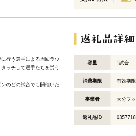
後に行う選手による周回ラウ
容量
1試合
イタッチして選手たちを労う
消費期限
有効期限
ズンのどの試合でも開催いた
事業者
大分フッ
返礼品ID
6357718