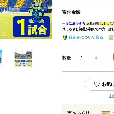
寄付金額
一度に決済する
返礼品数は３つ以
🔰ふるさと納税が初めての方、詳
仕組みについて知る
数量
お気
お
支払い方法