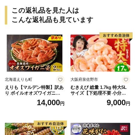
おかず【uot772A】
えび クマエビ 足赤 天然 おか
ず【uot773A】
この返礼品を見た人は
こんな返礼品も見ています
北海道えりも町
大阪府泉佐野市
えりも【マルデン特製】訳あ
むきえび 総量 1.7kg 特大5L
り ボイルオオズワイガニ姿2
サイズ【下処理不要 小分け 8
kg《1kg(４尾～５尾)×2》【e
50g×2P 訳あり サイズ不揃い
14,000
9,000
円
円
r002-051-a】 / ふるさと納税
バナメイエビ バラ凍結】
オオズワイガニ ズワイガニ
訳あり 北海道 日高 浜茹で ボ
イル済み 冷凍 カニ 蟹 かに
カニ味噌 甲羅 お得 格安 小ぶ
り 解凍 カニ鍋 甲羅焼き 海鮮