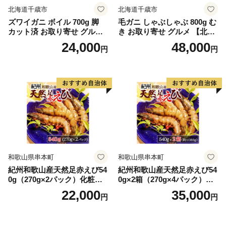
北海道千歳市
北海道千歳市
ズワイガニ ボイル 700g 脚
毛ガニ しゃぶしゃぶ 800g む
カット済 お取り寄せ グルメ
き お取り寄せ グルメ 【北海
【北海道】【札幌バルナバフ
道】【札幌バルナバフーズ】
24,000
48,000
円
円
ーズ】
和歌山県串本町
和歌山県串本町
紀州和歌山産天然足赤えび54
紀州和歌山産天然足赤えび54
0g（270g×2パック）化粧箱
0g×2箱（270g×4パック）化
入 ※2026年12月上旬〜2027
粧箱入 ※2026年12月上旬〜2
22,000
35,000
円
円
年2月上旬頃順次発送予定
027年2月上旬頃順次発送予定
（お届け日指定不可）／海老
（お届け日指定不可）（お届
エビ えび クマエビ 足赤 天然
け日指定不可）／海老 エビ