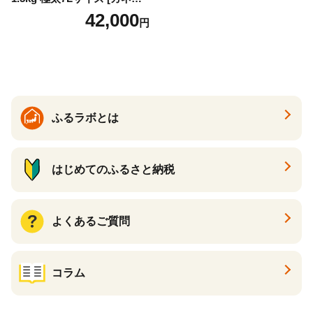
イ 宮城県 気仙沼市 2056432
42,000
円
6] カニ かに 蟹 たらばがに た
らば蟹 タラバ蟹 たらば タラ
バ ボイル
ふるラボとは
はじめてのふるさと納税
よくあるご質問
コラム