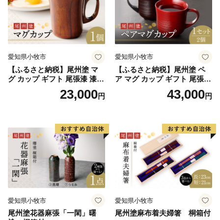
・一時的に品切れが発生する場合があります。
・メーカーの都合により仕様などが変更される場合があ
ります。
・色調が実物と異なる場合があります。
愛知県小牧市
愛知県小牧市
・写真はイメージです。
【ふるさと納税】尾州塗 マ
【ふるさと納税】尾州塗 ペ
グ カップ ギフト 尾張漆 漆
ア マグ カップ ギフト 尾張漆
漆器 漆器工芸 工芸品 芸術性
漆 漆器 漆器工芸 工芸品 芸術
23,000
43,000
円
円
実用性 抗菌性 美味しく安全
性 実用性 抗菌性 美味しく安
な食事 手作り 贈答用 くつろ
全な食事 手作り 贈答用 くつ
ぎ おうち時間 プレゼント 抗
ろぎ おうち時間 プレゼント
ウイルス効果 お取り寄せ 愛
抗ウイルス効果 お取り寄せ
知県 小牧市 送料無料
愛知県 小牧市 送料無料
愛知県小牧市
愛知県小牧市
尾州塗花器麻張「一閑」曙
尾州塗麻布着夫婦箸 桐箱付