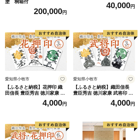
塗 桐箱付
40,000
円
200,000
円
愛知県小牧市
愛知県小牧市
【ふるさと納税】花押印 織
【ふるさと納税】織田信長
田信長 豊臣秀吉 徳川家康 3
豊臣秀吉 徳川家康 武将印 3
枚 セット 戦国 武将 小牧山城
枚 セット イラスト 戦国 武将
4,000
4,000
円
円
墨絵 龍画師 書道アーティス
小牧山城 墨絵 龍画師 書道ア
ト 池谷公智 渾身の一作 作品
ーティスト 池谷公智 渾身の
雑貨 工芸品 グッズ 愛知県 小
一作 作品 雑貨 工芸品 グッズ
牧市 お取り寄せ 送料無料
愛知県 小牧市 お取り寄せ 送
料無料