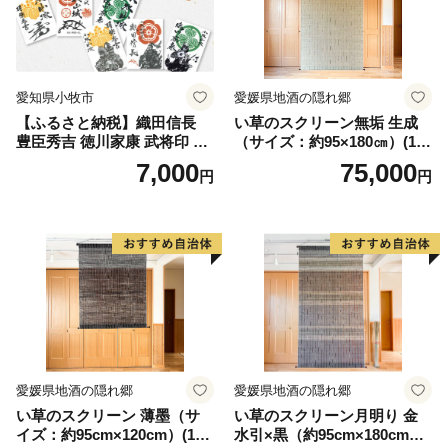
愛知県小牧市
愛媛県地酒の隠れ郷
【ふるさと納税】織田信長
い草のスクリーン無垢 生成
豊臣秀吉 徳川家康 武将印 花
（サイズ：約95×180㎝）(14
押印 6枚 セット イラスト 戦
3)
7,000
75,000
円
円
国 武将 小牧山城 墨絵 龍画師
書道アーティスト 池谷公智
渾身の一作 作品 雑貨 工芸品
グッズ 愛知県 小牧市 お取り
寄せ 送料無料
愛媛県地酒の隠れ郷
愛媛県地酒の隠れ郷
い草のスクリーン 薄墨（サ
い草のスクリーン月明り 金
イズ：約95cm×120cm）(14
水引×黒（約95cm×180cm）