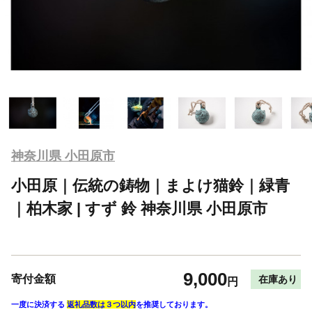
神奈川県 小田原市
小田原｜伝統の鋳物｜まよけ猫鈴｜緑青
｜柏木家 | すず 鈴 神奈川県 小田原市
9,000
寄付金額
在庫あり
円
一度に決済する
返礼品数は３つ以内
を推奨しております。