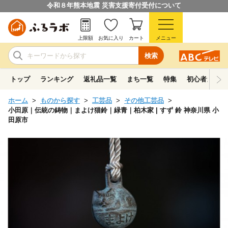
令和８年熊本地震 災害支援寄付受付について
上限額
お気に入り
カート
メニュー
検索
トップ
ランキング
返礼品一覧
まち一覧
特集
初心者ガイド
ホーム
ものから探す
工芸品
その他工芸品
小田原｜伝統の鋳物｜まよけ猫鈴｜緑青｜柏木家 | すず 鈴 神奈川県 小
田原市