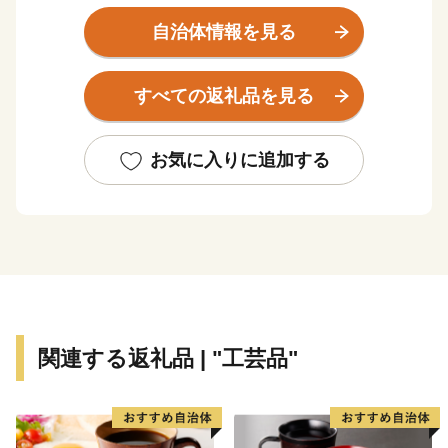
伝統産業が多く根付いています。
そんな小田原の特産品・名産品をはじめ、小田原ならで
自治体情報を見る
はの体験やサービスなども多数取り揃えました。
中には、「えっ？こんなものも？」というものも。
すべての返礼品を見る
ふるさと納税を機会に、多くの皆様に小田原の魅力を届
けさせていただけたら幸いです。
お気に入りに追加する
【注意事項】
・お届けの日時指定はお受けしておりません。
・長期不在のご予定があれば要望欄にご記入ください。
・寄附申込みのキャンセル、返礼品の変更、返礼品の納
期指定、のし対応・返品や返金はできかねます。
・ご寄附者様の不在等により返礼品がお届けできない場
関連する返礼品 | "工芸品"
合、返礼品の再送はいたしませんのであらかじめご了承
ください。
・受領証明書の送付先住所については、購入者住所に送
付させていただきます。