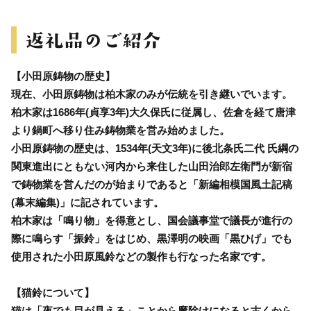
【小田原鋳物の歴史】
現在、小田原鋳物は柏木家のみが伝統を引き継いでいます。
柏木家は1686年(貞享3年)大久保氏に従属し、佐倉を経て唐津
より鍋町へ移り住み鋳物業を営み始めました。
小田原鋳物の歴史は、1534年(天文3年)に後北条氏二代 氏綱の
関東進出にともない河内から来住した山田治郎左衛門が新宿
で鋳物業を営んだのが始まりであると「新編相模国風土記稿
(幕末編集)」に記されています。
柏木家は「鳴り物」を得意とし、国会議事堂で議長が進行の
際に鳴らす「振鈴」をはじめ、黒澤明の映画「黒ひげ」でも
使用された小田原風鈴などの製作も行なった名家です。
【猫鈴について】
猫は「夜でも目が見える」ことから魔除けになると古くから