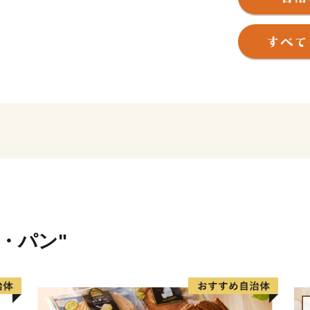
す大地、豊かな自然が、お
特産品や文化を生んでいま
【ふるさと納税返礼品の主
■最高級ブランド米「魚沼産
お米といえば「こしひかり
ひかり」は別格です！お米
小千谷市は魚沼地区北部に
町市、津南町、長岡市（川
■小千谷の名物「へぎそば」
海藻のフノリでつなぎ、の
ための蕎麦「へぎそば」。
米・パン"
の名前です。
■美味しい日本酒、米菓、も
魚沼産コシヒカリの産地「
ります。美味しいお米と水