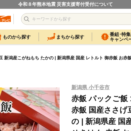
令和８年熊本地震 災害支援寄付受付について
番組･特集
ものから探す
まちから探す
キャンペ
さげ豆 新潟産こがねもち たかの | 新潟県産 国産 レトルト 御赤飯 お
新潟県 小千谷市
赤飯 パックご飯 1
赤飯 国産ささげ
の | 新潟県産 