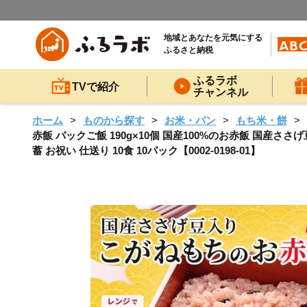
地域とあなたを元気にする
ふるさと納税
ふるラボ
TVで紹介
チャンネル
ホーム
ものから探す
お米・パン
もち米・餅
赤飯 パックご飯 190g×10個 国産100%のお赤飯 国産さ
蓄 お祝い 仕送り 10食 10パック【0002-0198-01】