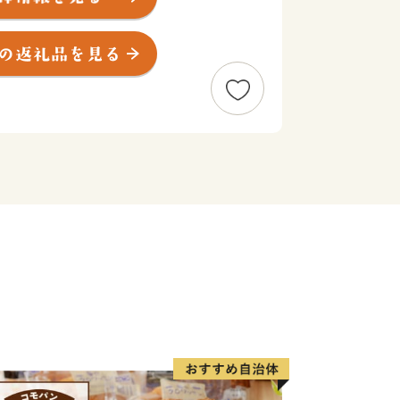
いしい魚沼産こしひかりを育て、独自の
す。
な特産品】
コシヒカリ」
」数多くの品種がある中でも「魚沼こし
定期便が人気です。オススメします。
あり、魚沼市、南魚沼市、湯沢町、十日
口）と共に魚沼コシヒカリの産地です。
どごしと歯応えが楽しめる、そば好きの
「へぎ」は、蕎麦を一口ずつ並べる容器
ち
小千谷」は、もち米や酒米の産地でもあ
で清酒や米菓、お餅が作られています。