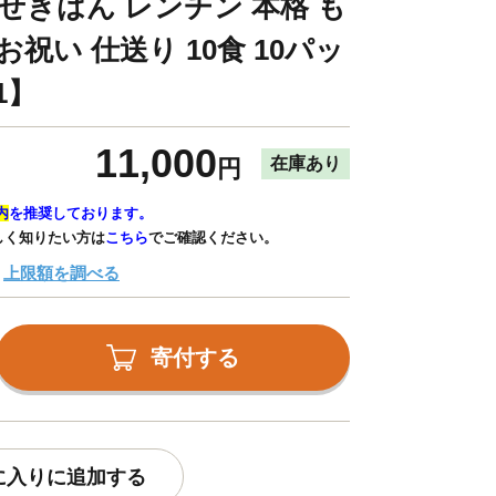
せきはん レンチン 本格 も
お祝い 仕送り 10食 10パッ
01】
11,000
在庫あり
円
内
を推奨しております。
しく知りたい方は
こちら
でご確認ください。
上限額を調べる
寄付する
に入りに追加する