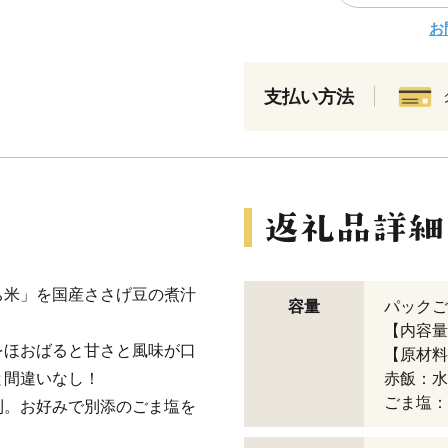
お
支払い方法
ち米」を国産ささげ豆の煮汁
容量
パックご
【内容量】
をほおばると甘さと風味が口
【原材料
と間違いなし！
赤飯：水
ごま塩：
利。お好みで別添のごま塩を