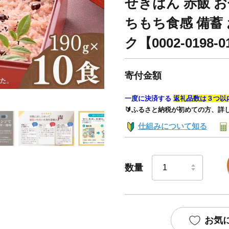
せきはん 赤飯 お
ちもち食感 備蓄 
ク【0002-0198-
寄付金額
一度に決済する
返礼品数は３つ以
🔰ふるさと納税が初めての方、詳
仕組みについて知る
数量
お気