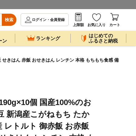
検索
ログイン・会員登録
上限額
お気に入り
カート
はじめての
ランキング
ーン
ふるさと納税
赤飯 せきはん 赤飯 おせきはん レンチン 本格 もちもち食感 備
90g×10個 国産100%のお
豆 新潟産こがねもち たか
国産 レトルト 御赤飯 お赤飯