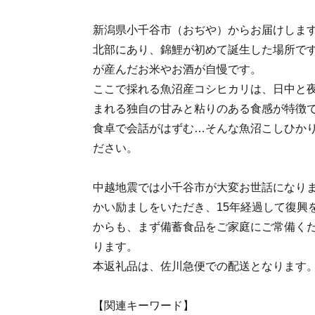
新潟県小千谷市（おぢや）からお届けしま
北部にあり、錦鯉が初めて誕生した場所で
が産んだお米やお酒が自慢です。
ここで採れる魚沼産コシヒカリは、日中と
まれる独自の甘みと粘りのある食感が特徴
食卓で会話がはずむ…そんな魚沼こしひか
ださい。
中越地震では小千谷市が大変お世話になり
かい励ましをいただき、15年経過して復興
からも、まず備蓄食品をご家庭にご常備く
ります。
本返礼品は、佐川急便での配送となります
【関連キーワード】