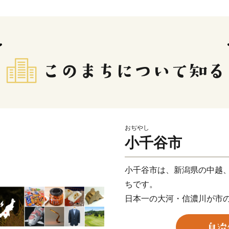
おぢやし
小千谷市
小千谷市は、新潟県の中越、魚
ちです。
日本一の大河・信濃川が市
模の河岸段丘が特徴です。
日本有数の豪雪地であり、