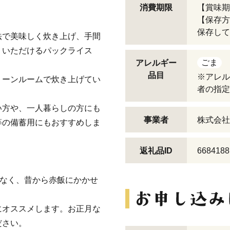
消費期限
【賞味期
【保存方
保存して
法で美味しく炊き上げ、手間
りいただけるパックライス
ごま
アレルギー
品目
※アレル
リーンルームで炊き上げてい
者の指定
い方や、一人暮らしの方にも
事業者
株式会社
等の備蓄用にもおすすめしま
返礼品ID
6684188
はなく、昔から赤飯にかかせ
にオススメします。お正月な
ださい。